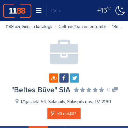
°C
+15
LV
1188 uzņēmumu katalogs
Celtniecība, remontdarbi
"Beltes Būve" SIA
"Beltes Būve" SIA
0
Rīgas iela 54, Salaspils, Salaspils nov., LV-2169
Kā nokļūt?