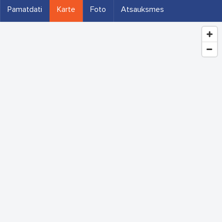
Pamatdati
Karte
Foto
Atsauksmes