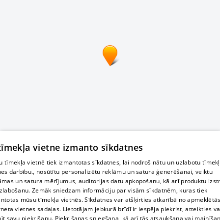
 tīmekļa vietne izmanto sīkdatnes
 tīmekļa vietnē tiek izmantotas sīkdatnes, lai nodrošinātu un uzlabotu tīmek
nes darbību., nosūtītu personalizētu reklāmu un satura ģenerēšanai, veiktu
āmas un satura mērījumus, auditorijas datu apkopošanu, kā arī produktu izst
zlabošanu. Zemāk sniedzam informāciju par visām sīkdatnēm, kuras tiek
ntotas mūsu tīmekļa vietnēs. Sīkdatnes var atšķirties atkarībā no apmeklētā
rneta vietnes sadaļas. Lietotājam jebkurā brīdī ir iespēja piekrist, atteikties va
īt savu piekrišanu. Piekrišanas sniegšana, kā arī tās atsaukšana vai mainīša