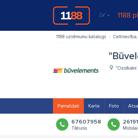
1188 p
LV
1188 uzņēmumu katalogs
Celtniecība
"Būvel
"Ozolkalni
Pamatdati
Karte
Foto
Ats
67607958
2619
Tālrunis
Mobilai