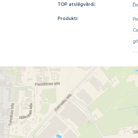
TOP atslēgvārdi:
Ēk
Produkti:
Pi
Ce
gr
pa
mo
st