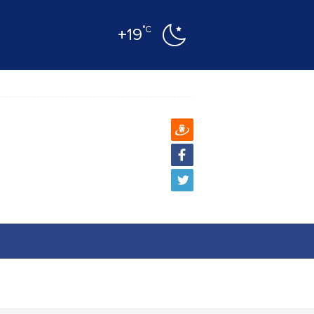
°C
+19