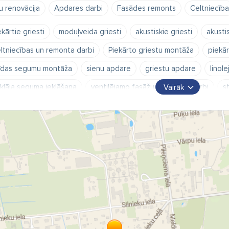
u renovācija
Apdares darbi
Fasādes remonts
Celtniecība
ekārtie griesti
moduļveida griesti
akustiskie griesti
akusti
ltniecības un remonta darbi
Piekārto griestu montāža
piekār
īdas segumu montāža
sienu apdare
griestu apdare
linole
klāja seguma ieklāšana
ventilējamo fasāžu montāžas darbi
s
Vairāk
dulējamo starpsienu montāža
griestu konstrukciju izbūve
si
arpsienu ģipškartona konstrukciju izbūve