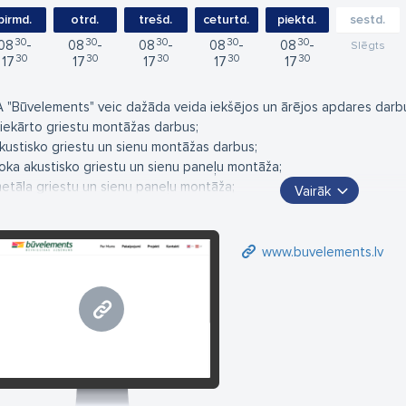
pirmd.
otrd.
trešd.
ceturtd.
piektd.
sestd.
30
30
30
30
30
08
08
08
08
08
Slēgts
30
30
30
30
30
17
17
17
17
17
A "Būvelements" veic dažāda veida iekšējos un ārējos apdares darb
piekārto griestu montāžas darbus;
akustisko griestu un sienu montāžas darbus;
koka akustisko griestu un sienu paneļu montāža;
metāla griestu un sienu paneļu montāža;
Vairāk
akustisko bīdāmo starpsienu montāža;
ventilējamo fasāžu montāžas darbus;
stikla un modulējamo starpsienu montāžu;
www.buvelements.lv
griestu, sienu un starpsienu konstrukciju izbūve.
www.buvelements.lv