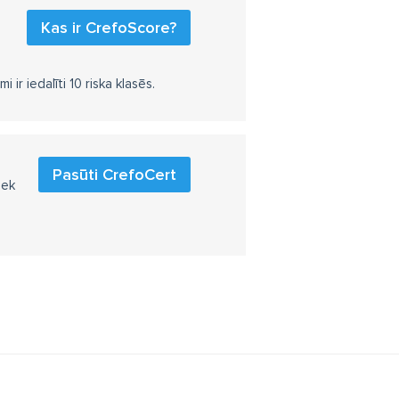
Kas ir CrefoScore?
r iedalīti 10 riska klasēs.
Pasūti CrefoCert
iek