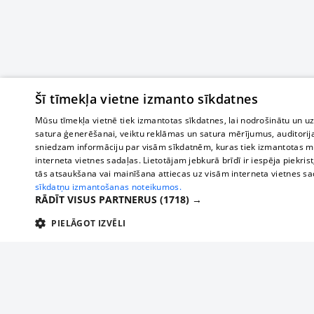
Šī tīmekļa vietne izmanto sīkdatnes
Mūsu tīmekļa vietnē tiek izmantotas sīkdatnes, lai nodrošinātu un u
satura ģenerēšanai, veiktu reklāmas un satura mērījumus, auditorij
sniedzam informāciju par visām sīkdatnēm, kuras tiek izmantotas mū
interneta vietnes sadaļas. Lietotājam jebkurā brīdī ir iespēja piekrist
tās atsaukšana vai mainīšana attiecas uz visām interneta vietnes s
sīkdatņu izmantošanas noteikumos.
RĀDĪT VISUS PARTNERUS
(1718) →
PIELĀGOT IZVĒLI
TEHNISKĀS/OBLIGĀTĀS
STATISTIKAS
M
Tehniskās/