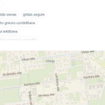
skās sienas
grīdas segumi
to griestu uzstādīšana
ja ieklāšana
tikla starpsienu montāža
enu konstrukciju izbūve