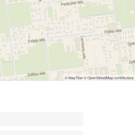
© MapTiler
© OpenStreetMap contributors