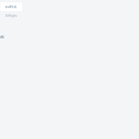
svētd.
Slēgts
us: