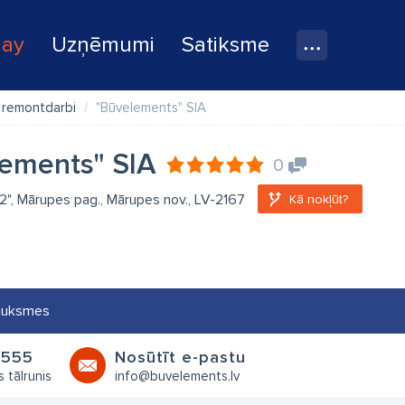
lay
Uzņēmumi
Satiksme
, remontdarbi
"Būvelements" SIA
ements" SIA
0
 2", Mārupes pag., Mārupes nov., LV-2167
Kā nokļūt?
auksmes
1555
Nosūtīt e-pastu
s tālrunis
info@buvelements.lv