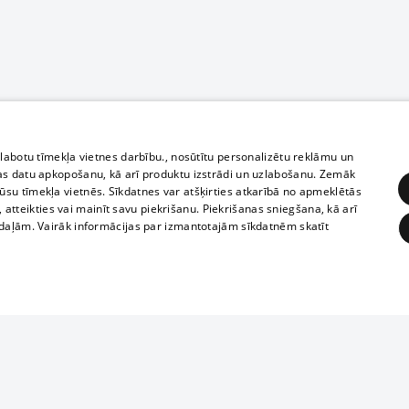
zlabotu tīmekļa vietnes darbību., nosūtītu personalizētu reklāmu un
as datu apkopošanu, kā arī produktu izstrādi un uzlabošanu. Zemāk
su tīmekļa vietnēs. Sīkdatnes var atšķirties atkarībā no apmeklētās
, atteikties vai mainīt savu piekrišanu. Piekrišanas sniegšana, kā arī
adaļām. Vairāk informācijas par izmantotajām sīkdatnēm skatīt
ĒRĶĒŠANA
FUNKCIONĀLĀS
NEKLASIFICĒTĀS
1188 datu bāze
obligātās
Statistikas
Mērķēšana
Funkcionālās
Neklasificētās
informācijas, v