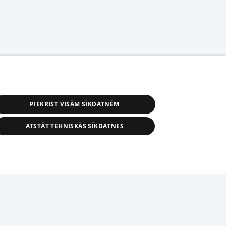
PIEKRIST VISĀM SĪKDATNĒM
ATSTĀT TEHNISKĀS SĪKDATNES
s, tās daļas vai datu bāzē iekļautās
ai informācijas daļas pavairošana vai