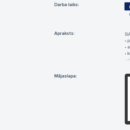
Darba laiks:
Apraksts:
SI
• 
• 
• 
• 
• 
• 
Mājaslapa:
• 
• 