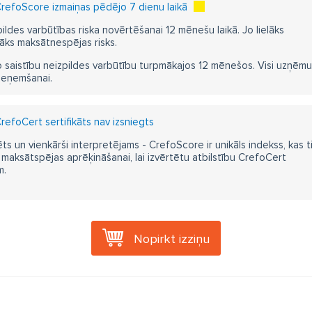
refoScore izmaiņas pēdējo 7 dienu laikā
pildes varbūtības riska novērtēšanai 12 mēnešu laikā. Jo lielāks
āks maksātnespējas risks.
 saistību neizpildes varbūtību turpmākajos 12 mēnešos. Visi uzņēmumi i
ieņemšanai.
refoCert sertifikāts nav izsniegts
ts un vienkārši interpretējams - CrefoScore ir unikāls indekss, kas t
aksātspējas aprēķināšanai, lai izvērtētu atbilstību CrefoCert
m.
Nopirkt izziņu