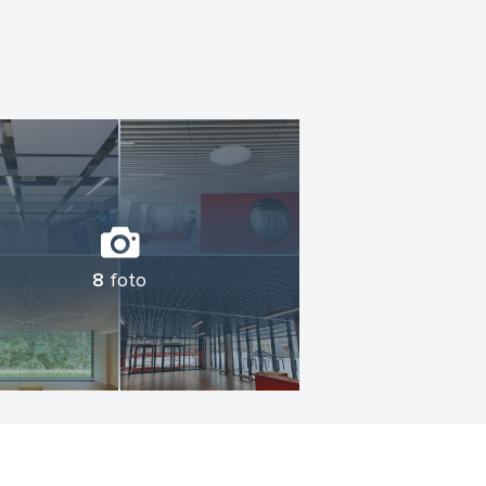
8
foto