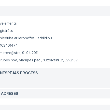
velements
ģistrēts
biedrība ar ierobežotu atbildību
103401474
mercreģistrs, 01.04.2011
rupes nov., Mārupes pag., "Ozolkalni 2", LV-2167
TNESPĒJAS PROCESS
N ADRESES