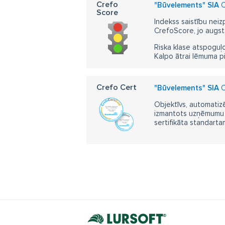
Crefo
"Būvelements" SIA
C
Score
Indekss saistību neiz
CrefoScore, jo augst
Riska klase atspoguļo
Kalpo ātrai lēmuma p
Crefo Cert
"Būvelements" SIA
C
Objektīvs, automatizē
izmantots uzņēmumu m
sertifikāta standarta