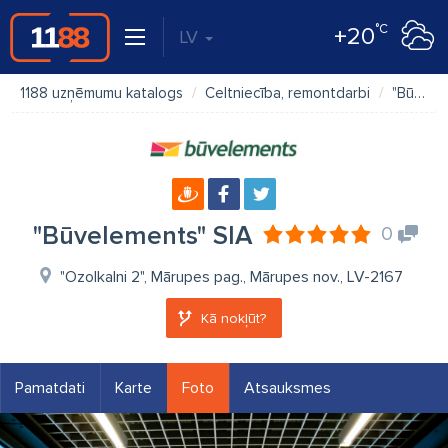
°C
+20
LV
1188 uzņēmumu katalogs
Celtniecība, remontdarbi
"Būvelements" SIA
"Būvelements" SIA
0
"Ozolkalni 2", Mārupes pag., Mārupes nov., LV-2167
Kā nokļūt?
Pamatdati
Karte
Foto
Atsauksmes