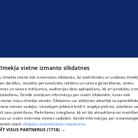
 tīmekļa vietne izmanto sīkdatnes
 tīmekļa vietnē tiek izmantotas sīkdatnes, lai nodrošinātu un uzlabotu tīmek
nes darbību., nosūtītu personalizētu reklāmu un satura ģenerēšanai, veiktu
āmas un satura mērījumus, auditorijas datu apkopošanu, kā arī produktu izst
zlabošanu. Zemāk sniedzam informāciju par visām sīkdatnēm, kuras tiek
ntotas mūsu tīmekļa vietnēs. Sīkdatnes var atšķirties atkarībā no apmeklētā
rneta vietnes sadaļas. Lietotājam jebkurā brīdī ir iespēja piekrist, atteikties va
īt savu piekrišanu. Piekrišanas sniegšana, kā arī tās atsaukšana vai mainīša
ecas uz visām interneta vietnes sadaļām. Vairāk informācijas par izmantotaj
atnēm skatīt
sīkdatņu izmantošanas noteikumos.
ĪT VISUS PARTNERUS
(1718) →