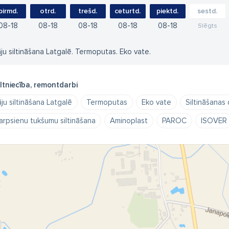
pirmd.
otrd.
trešd.
ceturtd.
piektd.
sestd.
08
18
08
18
08
18
08
18
08
18
Slēgts
ju siltināšana Latgalē. Termoputas. Eko vate.
ltniecība, remontdarbi
ju siltināšana Latgalē
Termoputas
Eko vate
Siltināšanas 
arpsienu tukšumu siltināšana
Aminoplast
PAROC
ISOVER