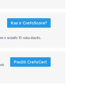
Kas ir CrefoScore?
r iedalīti 10 riska klasēs.
Pasūti CrefoCert
iek