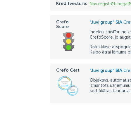
Kredītvēsture:
Nav reģistrēti negatī
Crefo
"Juvi group" SIA
Cref
Score
Indekss saistību neiz
CrefoScore, jo augst
Riska klase atspoguļo
Kalpo ātrai lēmuma p
Crefo Cert
"Juvi group" SIA
Cref
Objektīvs, automatizē
izmantots uzņēmumu m
sertifikāta standarta