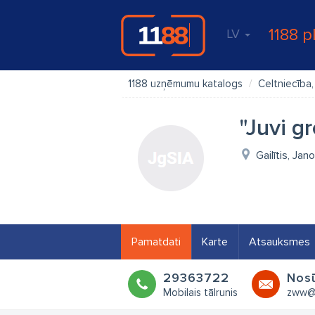
1188 p
LV
1188 uzņēmumu katalogs
Celtniecība
"Juvi g
Gailītis, Ja
Pamatdati
Karte
Atsauksmes
29363722
Nosū
Mobilais tālrunis
zww@i