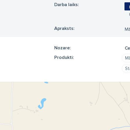
Darba laiks:
Apraksts:
Mā
Nozare:
Ce
Produkti:
Mā
St