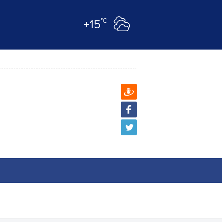
°C
+15