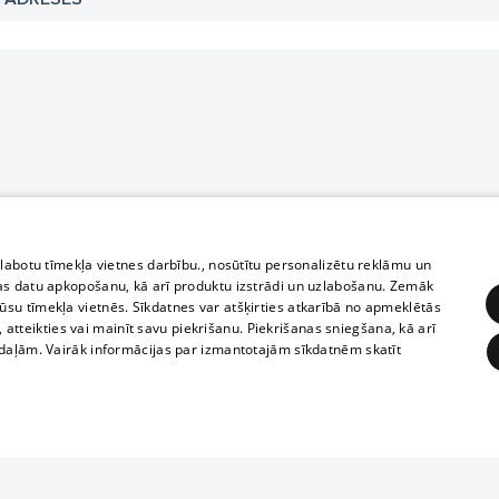
zlabotu tīmekļa vietnes darbību., nosūtītu personalizētu reklāmu un
as datu apkopošanu, kā arī produktu izstrādi un uzlabošanu. Zemāk
su tīmekļa vietnēs. Sīkdatnes var atšķirties atkarībā no apmeklētās
, atteikties vai mainīt savu piekrišanu. Piekrišanas sniegšana, kā arī
adaļām. Vairāk informācijas par izmantotajām sīkdatnēm skatīt
ĒRĶĒŠANA
FUNKCIONĀLĀS
NEKLASIFICĒTĀS