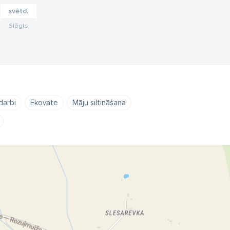
svētd.
Slēgts
darbi
Ekovate
Māju siltināšana