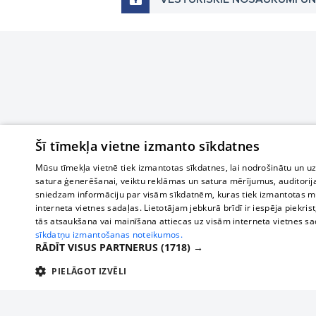
Šī tīmekļa vietne izmanto sīkdatnes
Mūsu tīmekļa vietnē tiek izmantotas sīkdatnes, lai nodrošinātu un u
satura ģenerēšanai, veiktu reklāmas un satura mērījumus, auditorij
sniedzam informāciju par visām sīkdatnēm, kuras tiek izmantotas mū
interneta vietnes sadaļas. Lietotājam jebkurā brīdī ir iespēja piekrist
tās atsaukšana vai mainīšana attiecas uz visām interneta vietnes s
sīkdatņu izmantošanas noteikumos.
RĀDĪT VISUS PARTNERUS
(1718) →
PIELĀGOT IZVĒLI
TEHNISKĀS/OBLIGĀTĀS
STATISTIKAS
M