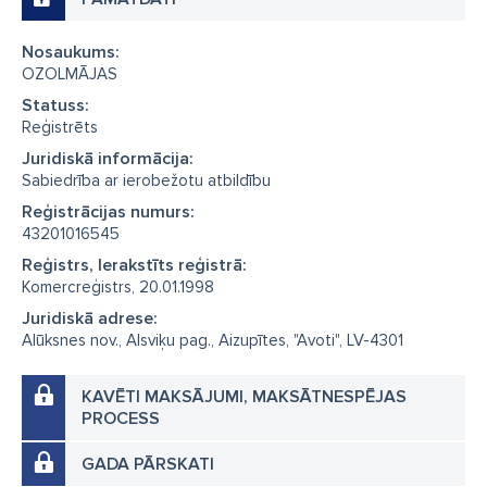
Nosaukums:
OZOLMĀJAS
Statuss:
Reģistrēts
Juridiskā informācija:
Sabiedrība ar ierobežotu atbildību
Reģistrācijas numurs:
43201016545
Reģistrs, Ierakstīts reģistrā:
Komercreģistrs, 20.01.1998
Juridiskā adrese:
Alūksnes nov., Alsviķu pag., Aizupītes, "Avoti", LV-4301
KAVĒTI MAKSĀJUMI, MAKSĀTNESPĒJAS
PROCESS
GADA PĀRSKATI