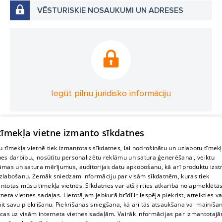
VĒSTURISKIE NOSAUKUMI UN ADRESES
Iegūt pilnu juridisko informāciju
 tīmekļa vietne izmanto sīkdatnes
 tīmekļa vietnē tiek izmantotas sīkdatnes, lai nodrošinātu un uzlabotu tīmek
nes darbību., nosūtītu personalizētu reklāmu un satura ģenerēšanai, veiktu
āmas un satura mērījumus, auditorijas datu apkopošanu, kā arī produktu izst
zlabošanu. Zemāk sniedzam informāciju par visām sīkdatnēm, kuras tiek
ntotas mūsu tīmekļa vietnēs. Sīkdatnes var atšķirties atkarībā no apmeklētā
rneta vietnes sadaļas. Lietotājam jebkurā brīdī ir iespēja piekrist, atteikties va
īt savu piekrišanu. Piekrišanas sniegšana, kā arī tās atsaukšana vai mainīša
ecas uz visām interneta vietnes sadaļām. Vairāk informācijas par izmantotaj