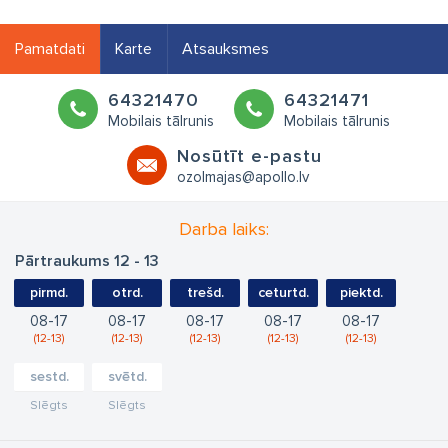
Pamatdati
Karte
Atsauksmes
64321470
64321471
Mobilais tālrunis
Mobilais tālrunis
Nosūtīt e-pastu
ozolmajas@apollo.lv
Darba laiks:
Pārtraukums 12 - 13
pirmd.
otrd.
trešd.
ceturtd.
piektd.
08
17
08
17
08
17
08
17
08
17
12
13
12
13
12
13
12
13
12
13
sestd.
svētd.
Slēgts
Slēgts