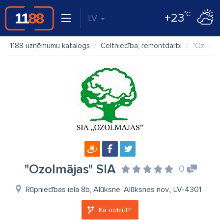
°C
+23
LV
1188 uzņēmumu katalogs
Celtniecība, remontdarbi
"Ozolmājas" SIA
"Ozolmājas" SIA
0
Rūpniecības iela 8b, Alūksne, Alūksnes nov., LV-4301
Kā nokļūt?