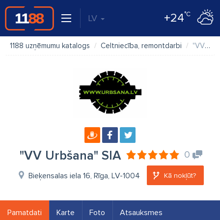
°C
+24
LV
1188 uzņēmumu katalogs
Celtniecība, remontdarbi
"VV Urbšana" SIA
"VV Urbšana" SIA
0
Bieķensalas iela 16, Rīga, LV-1004
Kā nokļūt?
Pamatdati
Karte
Foto
Atsauksmes