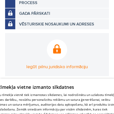
PROCESS
GADA PĀRSKATI
VĒSTURISKIE NOSAUKUMI UN ADRESES
Iegūt pilnu juridisko informāciju
 tīmekļa vietne izmanto sīkdatnes
 tīmekļa vietnē tiek izmantotas sīkdatnes, lai nodrošinātu un uzlabotu tīmek
nes darbību., nosūtītu personalizētu reklāmu un satura ģenerēšanai, veiktu
āmas un satura mērījumus, auditorijas datu apkopošanu, kā arī produktu izst
zlabošanu. Zemāk sniedzam informāciju par visām sīkdatnēm, kuras tiek