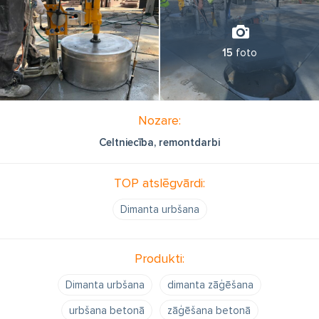
15
foto
Nozare:
Celtniecība, remontdarbi
TOP atslēgvārdi:
Dimanta urbšana
Produkti:
Dimanta urbšana
dimanta zāģēšana
urbšana betonā
zāģēšana betonā