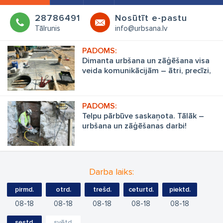
28786491
Nosūtīt e-pastu
Tālrunis
info@urbsana.lv
Dimanta urbšana un zāģēšana visa
veida komunikācijām – ātri, precīzi,
izdevīgi
Telpu pārbūve saskaņota. Tālāk –
urbšana un zāģēšanas darbi!
Darba laiks:
pirmd.
otrd.
trešd.
ceturtd.
piektd.
08
18
08
18
08
18
08
18
08
18
sestd.
svētd.