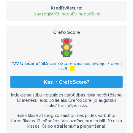
Kredītvēsture:
Nav reģistrēti negatīvi negadījumi
Crefo Score
"VV Urbšana" SIA
CrefoScore izmaiņas pēdējo 7 dienu
laikā
Kas ir CrefoScore?
Indekss saistību neizpildes varbūtības riska novērtēšanai
12 mēnešu laikā. Jo lielāks CrefoScore, jo augstāks
maksātnespējas risks.
Riska klase atspoguļo saistību neizpildes varbūtību
turpmākajos 12 mēnešos. Visi uzņēmumi ir iedalīti 10 riska
klasēs. Kalpo ātrai lēmuma pieņemšanai.