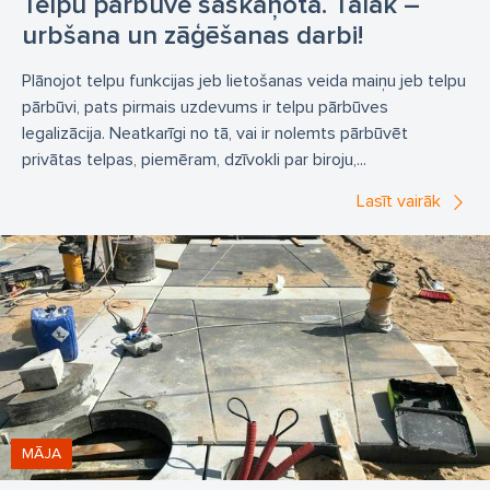
Telpu pārbūve saskaņota. Tālāk –
urbšana un zāģēšanas darbi!
Plānojot telpu funkcijas jeb lietošanas veida maiņu jeb telpu
pārbūvi, pats pirmais uzdevums ir telpu pārbūves
legalizācija. Neatkarīgi no tā, vai ir nolemts pārbūvēt
privātas telpas, piemēram, dzīvokli par biroju,...
Lasīt vairāk
MĀJA