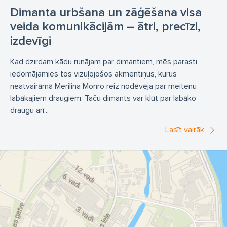
Dimanta urbšana un zāģēšana visa
veida komunikācijām – ātri, precīzi,
izdevīgi
Kad dzirdam kādu runājam par dimantiem, mēs parasti
iedomājamies tos vizuļojošos akmentiņus, kurus
neatvairāmā Merilina Monro reiz nodēvēja par meiteņu
labākajiem draugiem. Taču dimants var kļūt par labāko
draugu arī...
Lasīt vairāk