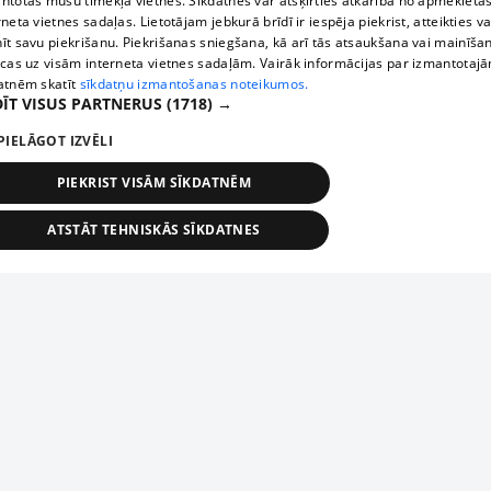
ntotas mūsu tīmekļa vietnēs. Sīkdatnes var atšķirties atkarībā no apmeklētā
rneta vietnes sadaļas. Lietotājam jebkurā brīdī ir iespēja piekrist, atteikties va
īt savu piekrišanu. Piekrišanas sniegšana, kā arī tās atsaukšana vai mainīša
ecas uz visām interneta vietnes sadaļām. Vairāk informācijas par izmantotaj
atnēm skatīt
sīkdatņu izmantošanas noteikumos.
ĪT VISUS PARTNERUS
(1718) →
PIELĀGOT IZVĒLI
PIEKRIST VISĀM SĪKDATNĒM
ATSTĀT TEHNISKĀS SĪKDATNES
TEHNISKĀS/OBLIGĀTĀS
STATISTIKAS
MĒRĶĒŠANA
FUNKCIONĀLĀS
NEKLASIFICĒTĀS
ehniskās/obligātās
Statistikas
Mērķēšana
Funkcionālās
Neklasificēt
niskās/obligātās sīkdatnes nepieciešamas, lai lietotājs varētu brīvi apmeklēt un pārlūk
Piesaki savu uzņēmumu
ekļa vietni un izmantot tās piedāvātās iespējas. Bez šīm sīkdatnēm tīmekļa vietne neva