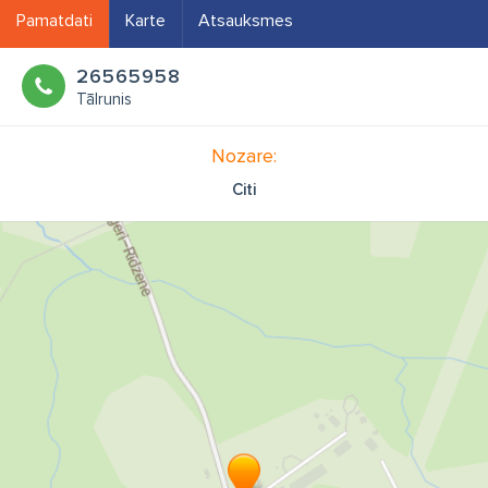
Pamatdati
Karte
Atsauksmes
26565958
Tālrunis
Nozare:
Citi