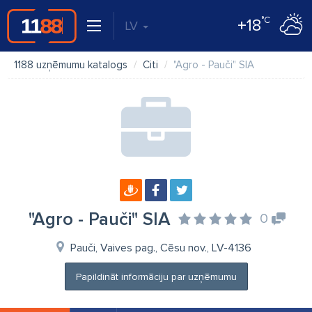
°C
+18
LV
1188 uzņēmumu katalogs
Citi
"Agro - Pauči" SIA
"Agro - Pauči" SIA
0
Pauči, Vaives pag., Cēsu nov., LV-4136
Papildināt informāciju par uzņēmumu