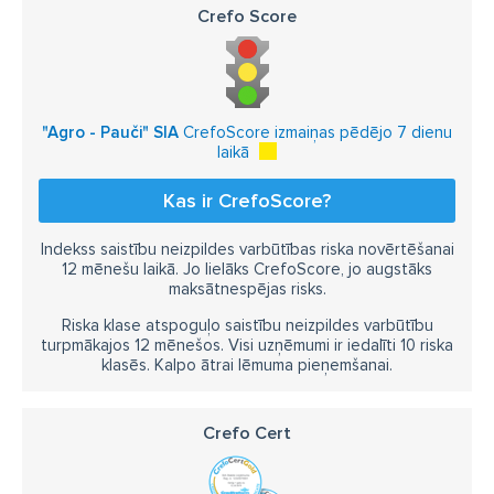
Crefo Score
"Agro - Pauči" SIA
CrefoScore izmaiņas pēdējo 7 dienu
laikā
Kas ir CrefoScore?
Indekss saistību neizpildes varbūtības riska novērtēšanai
12 mēnešu laikā. Jo lielāks CrefoScore, jo augstāks
maksātnespējas risks.
Riska klase atspoguļo saistību neizpildes varbūtību
turpmākajos 12 mēnešos. Visi uzņēmumi ir iedalīti 10 riska
klasēs. Kalpo ātrai lēmuma pieņemšanai.
Crefo Cert