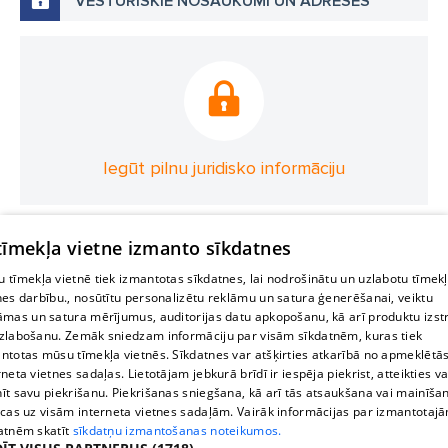
VĒSTURISKIE NOSAUKUMI UN ADRESES
Iegūt pilnu juridisko informāciju
 tīmekļa vietne izmanto sīkdatnes
 tīmekļa vietnē tiek izmantotas sīkdatnes, lai nodrošinātu un uzlabotu tīmek
nes darbību., nosūtītu personalizētu reklāmu un satura ģenerēšanai, veiktu
āmas un satura mērījumus, auditorijas datu apkopošanu, kā arī produktu izst
zlabošanu. Zemāk sniedzam informāciju par visām sīkdatnēm, kuras tiek
ntotas mūsu tīmekļa vietnēs. Sīkdatnes var atšķirties atkarībā no apmeklētā
rneta vietnes sadaļas. Lietotājam jebkurā brīdī ir iespēja piekrist, atteikties va
īt savu piekrišanu. Piekrišanas sniegšana, kā arī tās atsaukšana vai mainīša
ecas uz visām interneta vietnes sadaļām. Vairāk informācijas par izmantotaj
atnēm skatīt
sīkdatņu izmantošanas noteikumos.