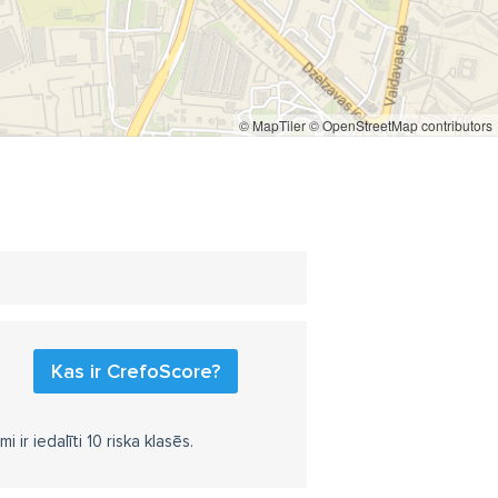
© MapTiler
© OpenStreetMap contributors
Kas ir CrefoScore?
r iedalīti 10 riska klasēs.