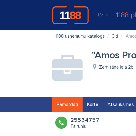
1188 p
LV
1188 uzņēmumu katalogs
Citi
"Amos
"Amos Pro
Zemitāna iela 2b, 
Pamatdati
Karte
Atsauksmes
25564757
Tālrunis