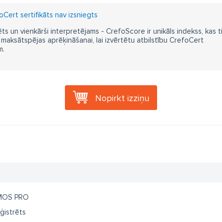
Cert sertifikāts nav izsniegts
ts un vienkārši interpretējams - CrefoScore ir unikāls indekss, kas t
aksātspējas aprēķināšanai, lai izvērtētu atbilstību CrefoCert
m.
Nopirkt izziņu
MOS PRO
ģistrēts