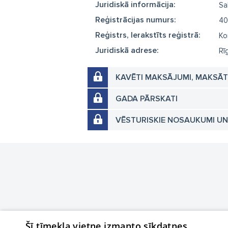
Juridiskā informācija:
Sa
Reģistrācijas numurs:
40
Reģistrs, Ierakstīts reģistrā:
Ko
Juridiskā adrese:
Rī
KAVĒTI MAKSĀJUMI, MAKSĀ
GADA PĀRSKATI
VĒSTURISKIE NOSAUKUMI U
Šī tīmekļa vietne izmanto sīkdatnes