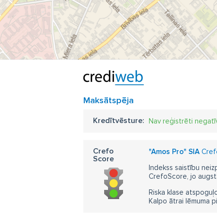
Maksātspēja
Kredītvēsture:
Nav reģistrēti negatī
Crefo
"Amos Pro" SIA
Crefo
Score
Indekss saistību neiz
CrefoScore, jo augst
Riska klase atspoguļo
Kalpo ātrai lēmuma p