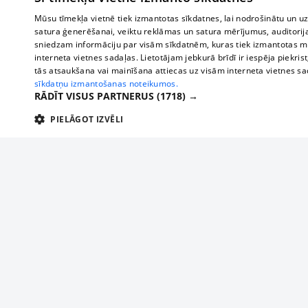
Mūsu tīmekļa vietnē tiek izmantotas sīkdatnes, lai nodrošinātu un u
satura ģenerēšanai, veiktu reklāmas un satura mērījumus, auditorij
sniedzam informāciju par visām sīkdatnēm, kuras tiek izmantotas mū
interneta vietnes sadaļas. Lietotājam jebkurā brīdī ir iespēja piekrist
tās atsaukšana vai mainīšana attiecas uz visām interneta vietnes s
sīkdatņu izmantošanas noteikumos.
RĀDĪT VISUS PARTNERUS
(1718) →
PIELĀGOT IZVĒLI
TEHNISKĀS/OBLIGĀTĀS
STATISTIKAS
M
Tehniskās/
Tehniskās/obligātās sīkdatnes nepieciešamas, lai lietotājs varētu brīvi apm
lietotājam nepieciešamo informāciju.
Par mums
Uzņēmu
Nodrošinātājs
/
Darbības
Reklāma
Autobusi
Nosaukums
Apra
Domēns
ilgums
starptau
Biznesa klientiem
delfi-adid
delfi.lv
1 gads
Izdev
Autobus
Tarifi