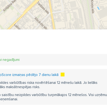
vi negadījumi
Score izmaiņas pēdējo 7 dienu laikā
pildes varbūtības riska novērtēšanai 12 mēnešu laikā. Jo lielāks
āks maksātnespējas risks.
 saistību neizpildes varbūtību turpmākajos 12 mēnešos. Visi uzņēmumi i
ieņemšanai.