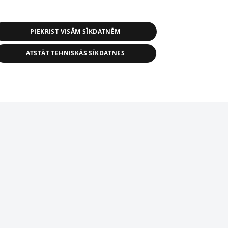
PIEKRIST VISĀM SĪKDATNĒM
ATSTĀT TEHNISKĀS SĪKDATNES
s, tās daļas vai datu bāzē iekļautās
ai informācijas daļas pavairošana vai
ādā formā stingri aizliegta. Tāpat arī ir
tīmekļa vietne nevarēs pilnvērtīgi darboties un sniegt
pielāde automātiskā režīmā. Jebkura
publicētā materiāla pārpublicēšana ir
zliegta bez 1188 web lapas redakcijas