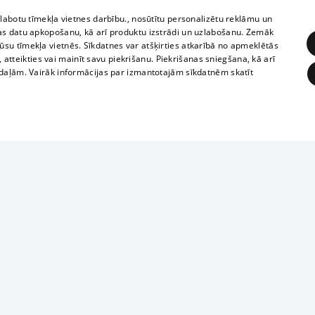
zlabotu tīmekļa vietnes darbību., nosūtītu personalizētu reklāmu un
as datu apkopošanu, kā arī produktu izstrādi un uzlabošanu. Zemāk
su tīmekļa vietnēs. Sīkdatnes var atšķirties atkarībā no apmeklētās
, atteikties vai mainīt savu piekrišanu. Piekrišanas sniegšana, kā arī
adaļām. Vairāk informācijas par izmantotajām sīkdatnēm skatīt
ĒRĶĒŠANA
FUNKCIONĀLĀS
NEKLASIFICĒTĀS
1188 datu bāze
obligātās
Statistikas
Mērķēšana
Funkcionālās
Neklasificētās
informācijas, v
izplatīšana jebk
eklēt un pārlūkot tīmekļa vietni un izmantot tās piedāvātās iespējas. Bez šīm sīkdatnēm 
aizliegta leju
mi
Kinoteātros
1188 web lapā 
, vilcieni,
TV programma
kategoriski ai
ksts
tiskie reisi
atļaujas.
Līguma noteikumi
ēja norādītais identifikators
u biļetes
360 Ziņas kontakti