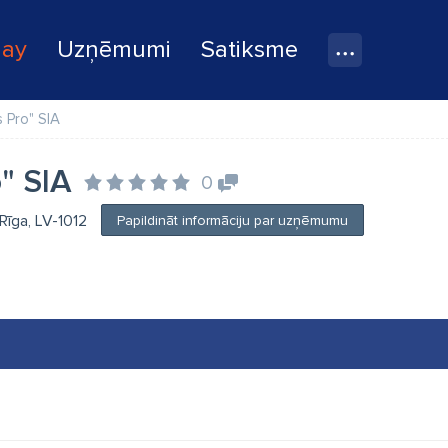
lay
Uzņēmumi
Satiksme
 Pro" SIA
" SIA
0
Rīga, LV-1012
Papildināt informāciju par uzņēmumu