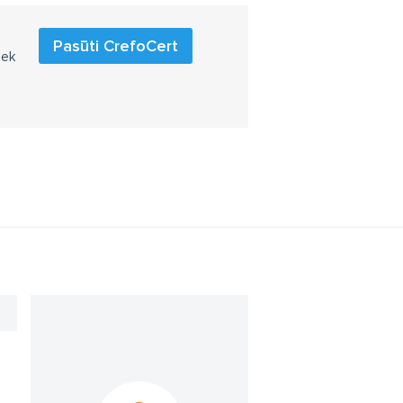
Pasūti CrefoCert
iek