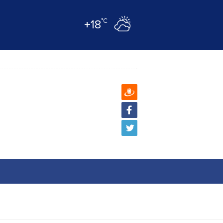
°C
+18