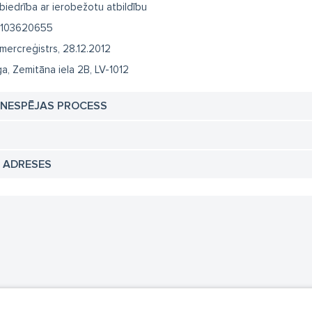
biedrība ar ierobežotu atbildību
103620655
mercreģistrs, 28.12.2012
ga, Zemitāna iela 2B, LV-1012
TNESPĒJAS PROCESS
N ADRESES