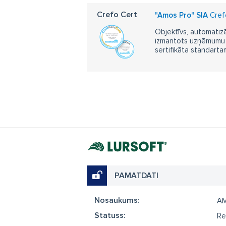
Crefo Cert
"Amos Pro" SIA
Crefo
Objektīvs, automatizē
izmantots uzņēmumu m
sertifikāta standarta
PAMATDATI
Nosaukums:
A
Statuss:
Re