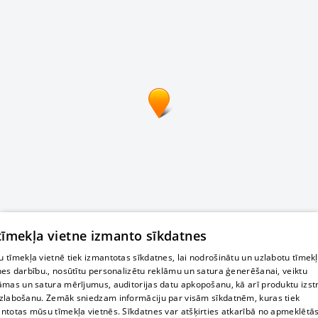
 tīmekļa vietne izmanto sīkdatnes
 tīmekļa vietnē tiek izmantotas sīkdatnes, lai nodrošinātu un uzlabotu tīmek
nes darbību., nosūtītu personalizētu reklāmu un satura ģenerēšanai, veiktu
āmas un satura mērījumus, auditorijas datu apkopošanu, kā arī produktu izst
zlabošanu. Zemāk sniedzam informāciju par visām sīkdatnēm, kuras tiek
ntotas mūsu tīmekļa vietnēs. Sīkdatnes var atšķirties atkarībā no apmeklētā