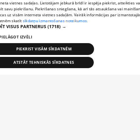
rneta vietnes sadaļas. Lietotājam jebkurā brīdī ir iespēja piekrist, atteikties va
īt savu piekrišanu. Piekrišanas sniegšana, kā arī tās atsaukšana vai mainīša
ecas uz visām interneta vietnes sadaļām. Vairāk informācijas par izmantotaj
atnēm skatīt
sīkdatņu izmantošanas noteikumos.
ĪT VISUS PARTNERUS
(1718) →
PIELĀGOT IZVĒLI
PIEKRIST VISĀM SĪKDATNĒM
ATSTĀT TEHNISKĀS SĪKDATNES
TEHNISKĀS/OBLIGĀTĀS
STATISTIKAS
MĒRĶĒŠANA
FUNKCIONĀLĀS
NEKLASIFICĒTĀS
ehniskās/obligātās
Statistikas
Mērķēšana
Funkcionālās
Neklasificēt
niskās/obligātās sīkdatnes nepieciešamas, lai lietotājs varētu brīvi apmeklēt un pārlūk
Piesaki savu uzņēmumu
ekļa vietni un izmantot tās piedāvātās iespējas. Bez šīm sīkdatnēm tīmekļa vietne neva
nvērtīgi darboties un sniegt lietotājam nepieciešamo informāciju.