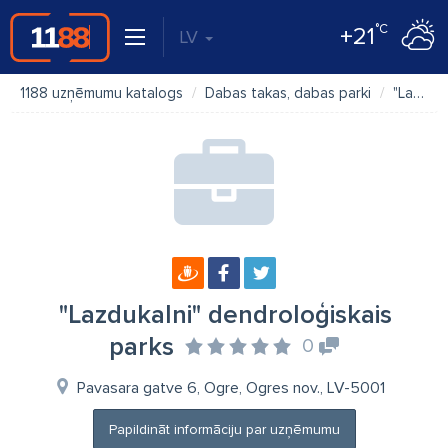
°C
+21
LV
1188 uzņēmumu katalogs
Dabas takas, dabas parki
"Lazdukalni" dendroloģiskais parks
"Lazdukalni" dendroloģiskais
parks
0
Pavasara gatve 6, Ogre, Ogres nov., LV-5001
Papildināt informāciju par uzņēmumu