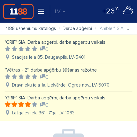
°C
+26
LV
1188 uzņēmumu katalogs
Darba apģērbi
"Ambler" SIA, Veikals "Weldrex"
"GRIF" SIA, Darba apģērbi, darba apģērbu veikals.
0
Stacijas iela 85, Daugavpils, LV-5401
"Vētras - 2", darba apģērbu šūšanas ražotne
0
Dravnieku iela 1a, Lielvārde, Ogres nov., LV-5070
"GRIF" SIA, Darba apģērbi, darba apģērbu veikals
0
Latgales iela 361, Rīga, LV-1063