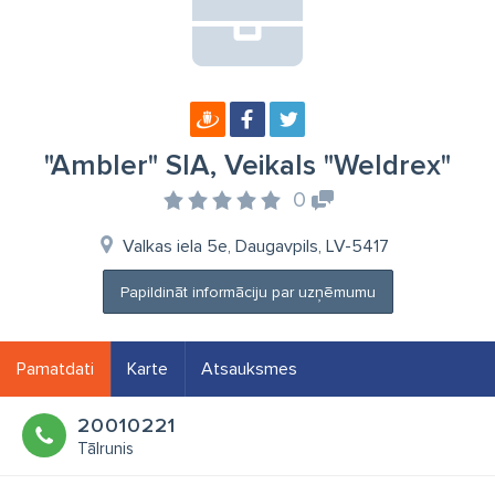
"Ambler" SIA, Veikals "Weldrex"
0
Valkas iela 5e, Daugavpils, LV-5417
Papildināt informāciju par uzņēmumu
Pamatdati
Karte
Atsauksmes
20010221
Tālrunis