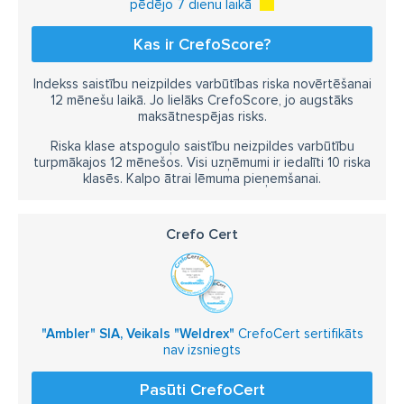
pēdējo 7 dienu laikā
Kas ir CrefoScore?
Indekss saistību neizpildes varbūtības riska novērtēšanai
12 mēnešu laikā. Jo lielāks CrefoScore, jo augstāks
maksātnespējas risks.
Riska klase atspoguļo saistību neizpildes varbūtību
turpmākajos 12 mēnešos. Visi uzņēmumi ir iedalīti 10 riska
klasēs. Kalpo ātrai lēmuma pieņemšanai.
Crefo Cert
"Ambler" SIA, Veikals "Weldrex"
CrefoCert sertifikāts
nav izsniegts
Pasūti CrefoCert