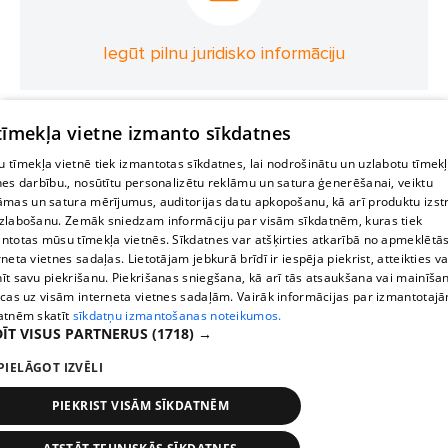
Iegūt pilnu juridisko informāciju
 tīmekļa vietne izmanto sīkdatnes
 tīmekļa vietnē tiek izmantotas sīkdatnes, lai nodrošinātu un uzlabotu tīmek
nes darbību., nosūtītu personalizētu reklāmu un satura ģenerēšanai, veiktu
āmas un satura mērījumus, auditorijas datu apkopošanu, kā arī produktu izst
zlabošanu. Zemāk sniedzam informāciju par visām sīkdatnēm, kuras tiek
ntotas mūsu tīmekļa vietnēs. Sīkdatnes var atšķirties atkarībā no apmeklētā
rneta vietnes sadaļas. Lietotājam jebkurā brīdī ir iespēja piekrist, atteikties va
īt savu piekrišanu. Piekrišanas sniegšana, kā arī tās atsaukšana vai mainīša
ecas uz visām interneta vietnes sadaļām. Vairāk informācijas par izmantotaj
atnēm skatīt
sīkdatņu izmantošanas noteikumos.
ĪT VISUS PARTNERUS
(1718) →
PIELĀGOT IZVĒLI
PIEKRIST VISĀM SĪKDATNĒM