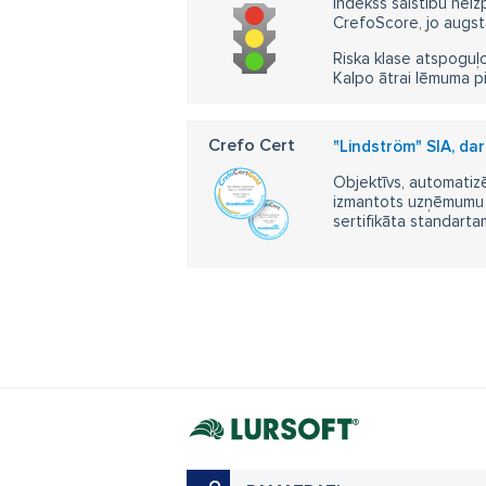
Indekss saistību neiz
CrefoScore, jo augst
Riska klase atspoguļo
Kalpo ātrai lēmuma p
Crefo Cert
"Lindström" SIA, da
Objektīvs, automatizē
izmantots uzņēmumu m
sertifikāta standarta