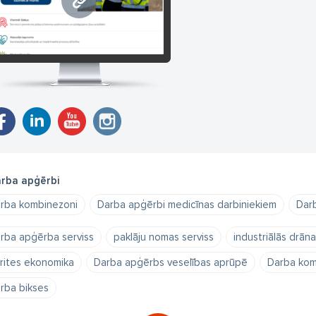
www.lindstromgroup.com
rba apģērbi
rba kombinezoni
Darba apģērbi medicīnas darbiniekiem
Darb
rba apģērba serviss
paklāju nomas serviss
industriālās drāna
rites ekonomika
Darba apģērbs veselības aprūpē
Darba kom
rba bikses