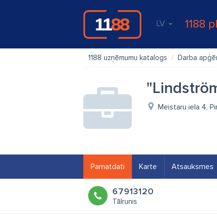
1188 p
LV
1188 uzņēmumu katalogs
Darba apģē
"Lindströ
Meistaru iela 4, P
Pamatdati
Karte
Atsauksmes
67913120
Tālrunis