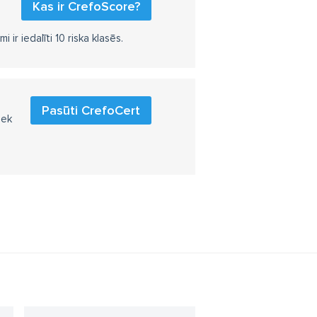
Kas ir CrefoScore?
r iedalīti 10 riska klasēs.
Pasūti CrefoCert
iek