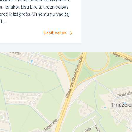
ītkarte. Pirmais iespaids, ko klients
, ienākot jūsu birojā, tirdzniecības
ereti ir izšķirošs. Uzņēmumu vadītāji
i...
Lasīt vairāk