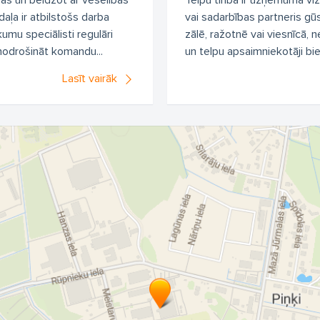
as un beidzot ar veselības
Telpu tīrība ir uzņēmuma viz
ļa ir atbilstošs darba
vai sadarbības partneris gūst
umu speciālisti regulāri
zālē, ražotnē vai viesnīcā, n
 nodrošināt komandu...
un telpu apsaimniekotāji biež
Lasīt vairāk