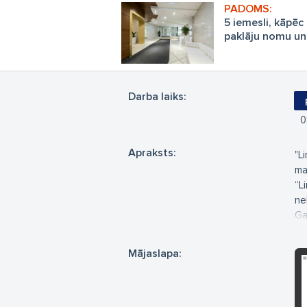
5 iemesli, kāpē
paklāju nomu un 
Darba laiks:
0
Apraksts:
"L
ma
“L
ne
Ga
pr
ka
Mājaslapa: