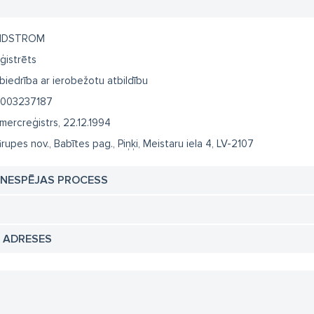
NDSTROM
ģistrēts
biedrība ar ierobežotu atbildību
003237187
mercreģistrs, 22.12.1994
rupes nov., Babītes pag., Piņķi, Meistaru iela 4, LV-2107
TNESPĒJAS PROCESS
N ADRESES