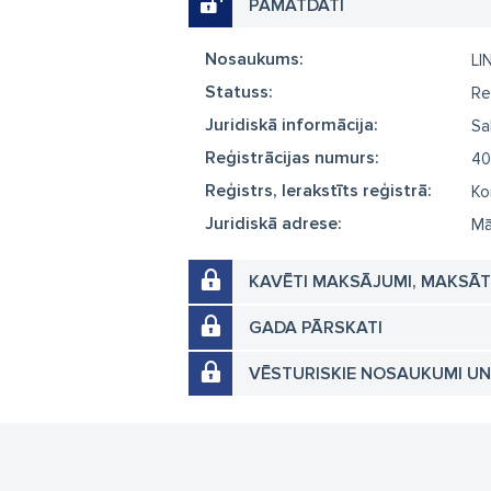
PAMATDATI
Nosaukums:
LI
Statuss:
Re
Juridiskā informācija:
Sa
Reģistrācijas numurs:
40
Reģistrs, Ierakstīts reģistrā:
Ko
Juridiskā adrese:
Mā
KAVĒTI MAKSĀJUMI, MAKSĀ
GADA PĀRSKATI
VĒSTURISKIE NOSAUKUMI U