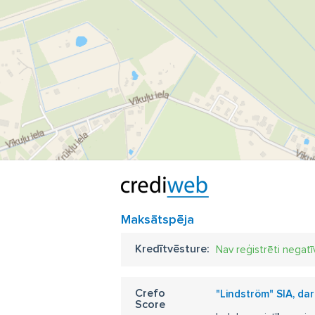
Maksātspēja
Kredītvēsture:
Nav reģistrēti negatī
Crefo
"Lindström" SIA, da
Score