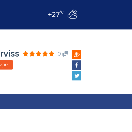
°C
+27
rviss
0
kļūt?