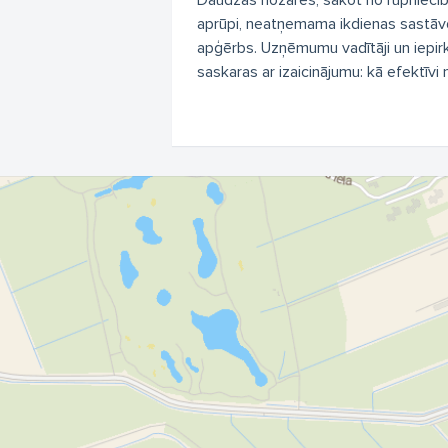
Daudzās nozarēs, sākot no rūpniecīb
aprūpi, neatņemama ikdienas sastāvda
apģērbs. Uzņēmumu vadītāji un iepirk
saskaras ar izaicinājumu: kā efektīvi