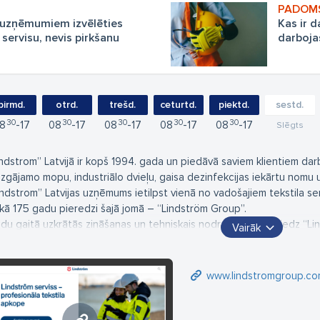
c uzņēmumiem izvēlēties
Kas ir d
servisu, nevis pirkšanu
darboja
pirmd.
otrd.
trešd.
ceturtd.
piektd.
sestd.
30
30
30
30
30
8
17
08
17
08
17
08
17
08
17
Slēgts
indstrom” Latvijā ir kopš 1994. gada un piedāvā saviem klientiem da
zgājamo mopu, industriālo dvieļu, gaisa dezinfekcijas iekārtu nomu 
indstrom” Latvijas uzņēmums ietilpst vienā no vadošajiem tekstila ser
kā 175 gadu pieredzi šajā jomā – “Lindström Group”.
du gaitā uzkrātās zināšanas un tehniskais nodrošinājums sniedz “Li
Vairāk
aktiski jebkura lieluma un nozares uzņēmumu specifiskajām prasībām. “
s iet roku rokā ar atbildību pret vidi un sabiedrību.
www.lindstromgroup.com