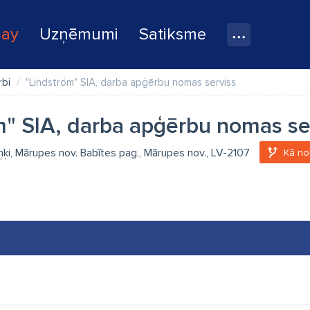
lay
Uzņēmumi
Satiksme
rbi
"Lindström" SIA, darba apģērbu nomas serviss
m" SIA, darba apģērbu nomas se
iņķi, Mārupes nov. Babītes pag., Mārupes nov., LV-2107
Kā no