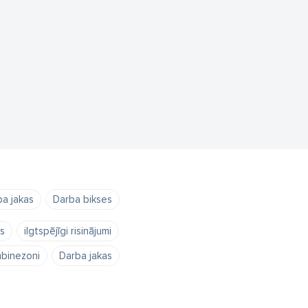
a jakas
Darba bikses
s
ilgtspējīgi risinājumi
binezoni
Darba jakas