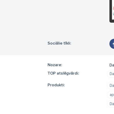
Sociālie tīkli:
Nozare:
Da
TOP atslēgvārdi:
Da
Produkti:
Da
ap
Da