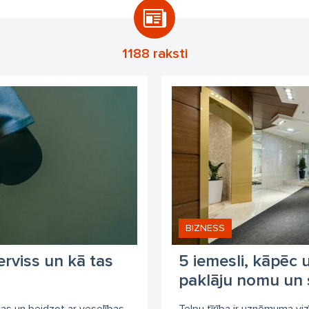
1188 raksti
BIZNESS
erviss un kā tas
5 iemesli, kāpēc
paklāju nomu un s