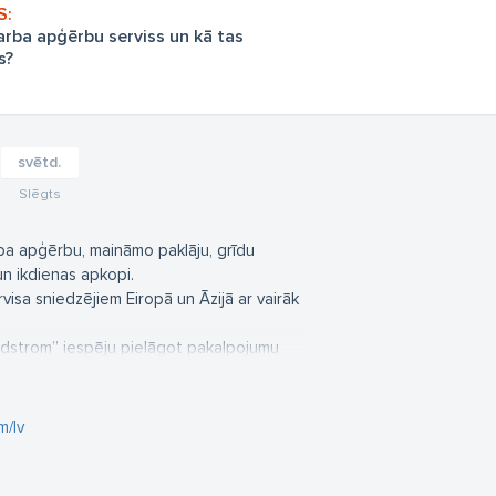
arba apģērbu serviss un kā tas
s?
svētd.
Slēgts
rba apģērbu, maināmo paklāju, grīdu
un ikdienas apkopi.
visa sniedzējiem Eiropā un Āzijā ar vairāk
ndstrom” iespēju pielāgot pakalpojumu
Lindstrom” mērķis ir ilgtermiņa attīstība,
/lv