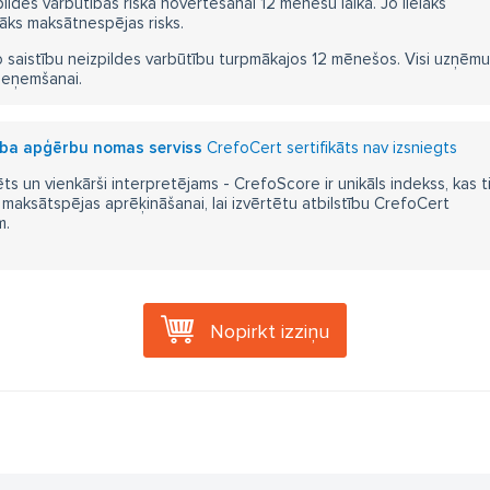
pildes varbūtības riska novērtēšanai 12 mēnešu laikā. Jo lielāks
āks maksātnespējas risks.
 saistību neizpildes varbūtību turpmākajos 12 mēnešos. Visi uzņēmumi i
ieņemšanai.
rba apģērbu nomas serviss
CrefoCert sertifikāts nav izsniegts
ts un vienkārši interpretējams - CrefoScore ir unikāls indekss, kas t
aksātspējas aprēķināšanai, lai izvērtētu atbilstību CrefoCert
m.
Nopirkt izziņu