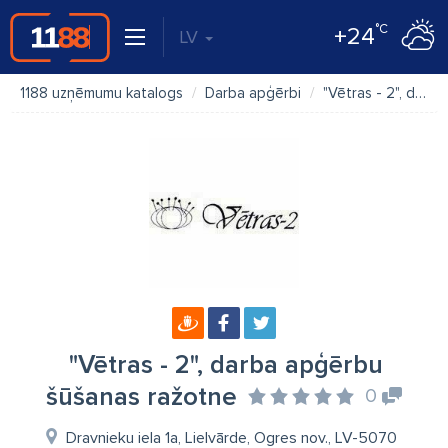
°C
+24
LV
1188 uzņēmumu katalogs
Darba apģērbi
"Vētras - 2", darba apģērbu šūšanas ražotne
"Vētras - 2", darba apģērbu
šūšanas ražotne
0
Dravnieku iela 1a, Lielvārde, Ogres nov., LV-5070