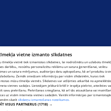
 tīmekļa vietne izmanto sīkdatnes
 tīmekļa vietnē tiek izmantotas sīkdatnes, lai nodrošinātu un uzlabotu tīmek
nes darbību., nosūtītu personalizētu reklāmu un satura ģenerēšanai, veiktu
āmas un satura mērījumus, auditorijas datu apkopošanu, kā arī produktu izst
zlabošanu. Zemāk sniedzam informāciju par visām sīkdatnēm, kuras tiek
ntotas mūsu tīmekļa vietnēs. Sīkdatnes var atšķirties atkarībā no apmeklētā
rneta vietnes sadaļas. Lietotājam jebkurā brīdī ir iespēja piekrist, atteikties va
īt savu piekrišanu. Piekrišanas sniegšana, kā arī tās atsaukšana vai mainīša
Mednieku apģērbi
ecas uz visām interneta vietnes sadaļām. Vairāk informācijas par izmantotaj
atnēm skatīt
sīkdatņu izmantošanas noteikumos.
ĪT VISUS PARTNERUS
(1718) →