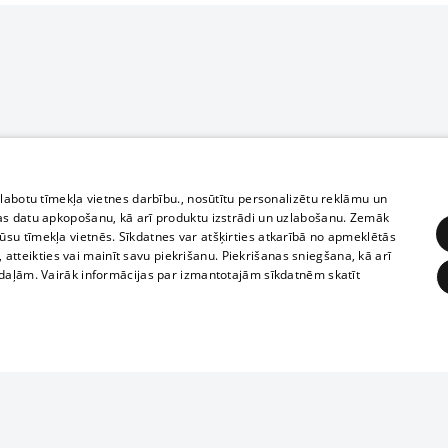
zlabotu tīmekļa vietnes darbību., nosūtītu personalizētu reklāmu un
as datu apkopošanu, kā arī produktu izstrādi un uzlabošanu. Zemāk
su tīmekļa vietnēs. Sīkdatnes var atšķirties atkarībā no apmeklētās
, atteikties vai mainīt savu piekrišanu. Piekrišanas sniegšana, kā arī
adaļām. Vairāk informācijas par izmantotajām sīkdatnēm skatīt
ĒRĶĒŠANA
FUNKCIONĀLĀS
NEKLASIFICĒTĀS