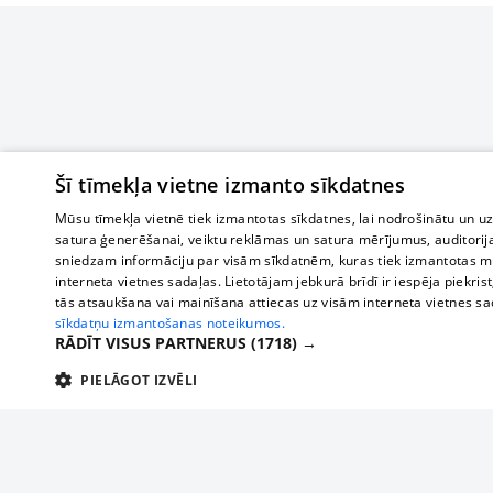
Šī tīmekļa vietne izmanto sīkdatnes
Mūsu tīmekļa vietnē tiek izmantotas sīkdatnes, lai nodrošinātu un u
satura ģenerēšanai, veiktu reklāmas un satura mērījumus, auditorij
sniedzam informāciju par visām sīkdatnēm, kuras tiek izmantotas mū
interneta vietnes sadaļas. Lietotājam jebkurā brīdī ir iespēja piekrist
tās atsaukšana vai mainīšana attiecas uz visām interneta vietnes s
sīkdatņu izmantošanas noteikumos.
RĀDĪT VISUS PARTNERUS
(1718) →
PIELĀGOT IZVĒLI
TEHNISKĀS/OBLIGĀTĀS
STATISTIKAS
M