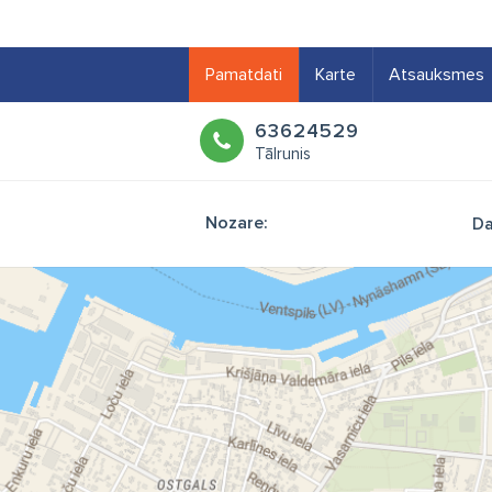
Pamatdati
Karte
Atsauksmes
63624529
Tālrunis
Nozare:
Da