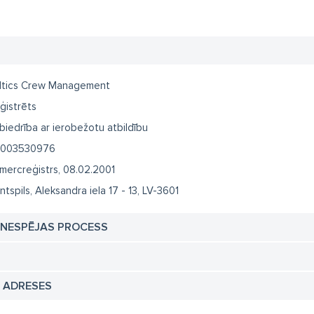
ltics Crew Management
ģistrēts
biedrība ar ierobežotu atbildību
003530976
mercreģistrs, 08.02.2001
ntspils, Aleksandra iela 17 - 13, LV-3601
TNESPĒJAS PROCESS
N ADRESES