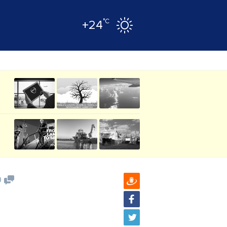
°C
+24
0