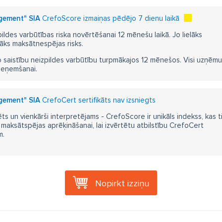
gement" SIA
CrefoScore izmaiņas pēdējo 7 dienu laikā
pildes varbūtības riska novērtēšanai 12 mēnešu laikā. Jo lielāks
āks maksātnespējas risks.
 saistību neizpildes varbūtību turpmākajos 12 mēnešos. Visi uzņēmumi i
ieņemšanai.
gement" SIA
CrefoCert sertifikāts nav izsniegts
ts un vienkārši interpretējams - CrefoScore ir unikāls indekss, kas t
aksātspējas aprēķināšanai, lai izvērtētu atbilstību CrefoCert
m.
Nopirkt izziņu