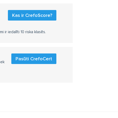
Kas ir CrefoScore?
r iedalīti 10 riska klasēs.
Pasūti CrefoCert
iek