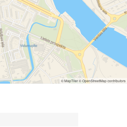
© MapTiler
© OpenStreetMap contributors