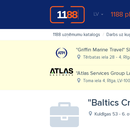
1188 p
LV
1188 uzņēmumu katalogs
Darbs uz ku
''Griffin Marine Travel''
Tērbatas iela 28 - 4, Rīg
"Atlas Services Group L
Toma iela 4, Rīga, LV-10
"Baltics 
Kuldīgas 53 - 6. o