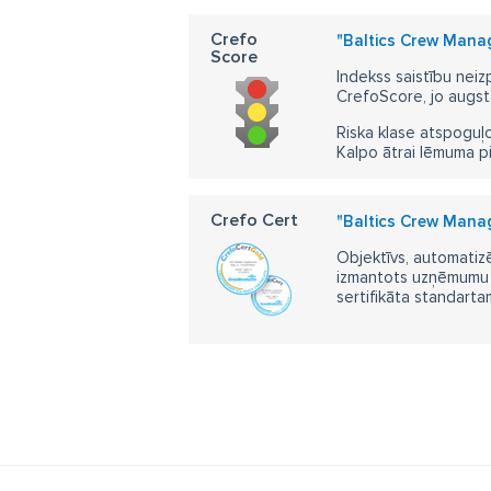
Crefo
"Baltics Crew Mana
Score
Indekss saistību neiz
CrefoScore, jo augst
Riska klase atspoguļo
Kalpo ātrai lēmuma p
Crefo Cert
"Baltics Crew Mana
Objektīvs, automatizē
izmantots uzņēmumu m
sertifikāta standarta