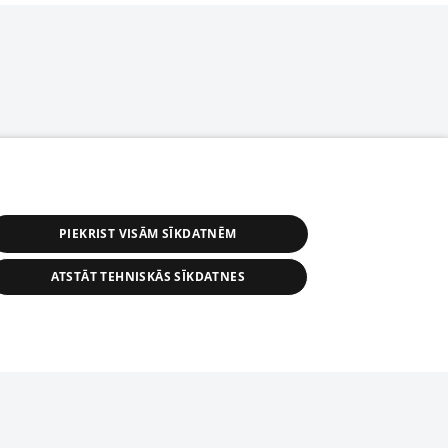
PIEKRIST VISĀM SĪKDATNĒM
ATSTĀT TEHNISKĀS SĪKDATNES