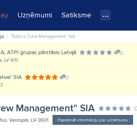
lay
Uzņēmumi
Satiksme
ģa
"Baltics Crew Management" SIA
 SIA, ATPI grupas pārstāvis Latvijā
0
a, LV-1011
atvia" SIA
0
03
Crew Management" SIA
fiss, Ventspils, LV-3601
Papildināt informāciju par uzņēmumu