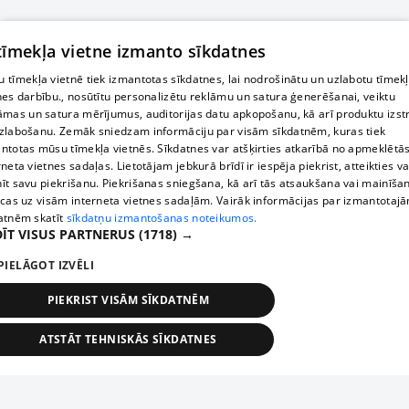
 tīmekļa vietne izmanto sīkdatnes
 tīmekļa vietnē tiek izmantotas sīkdatnes, lai nodrošinātu un uzlabotu tīmek
nes darbību., nosūtītu personalizētu reklāmu un satura ģenerēšanai, veiktu
āmas un satura mērījumus, auditorijas datu apkopošanu, kā arī produktu izst
zlabošanu. Zemāk sniedzam informāciju par visām sīkdatnēm, kuras tiek
ntotas mūsu tīmekļa vietnēs. Sīkdatnes var atšķirties atkarībā no apmeklētā
rneta vietnes sadaļas. Lietotājam jebkurā brīdī ir iespēja piekrist, atteikties va
īt savu piekrišanu. Piekrišanas sniegšana, kā arī tās atsaukšana vai mainīša
ecas uz visām interneta vietnes sadaļām. Vairāk informācijas par izmantotaj
atnēm skatīt
sīkdatņu izmantošanas noteikumos.
ĪT VISUS PARTNERUS
(1718) →
PIELĀGOT IZVĒLI
PIEKRIST VISĀM SĪKDATNĒM
ATSTĀT TEHNISKĀS SĪKDATNES
TEHNISKĀS/OBLIGĀTĀS
STATISTIKAS
MĒRĶĒŠANA