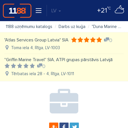
°C
+21
LV
1188 uzņēmumu katalogs
Darbs uz kuģa
"Duna Marine Shipmanagement" SIA
"Atlas Services Group Latvia" SIA
0
Toma iela 4, Rīga, LV-1003
''Griffin Marine Travel'' SIA, ATPI grupas pārstāvis Latvijā
0
Tērbatas iela 28 - 4, Rīga, LV-1011