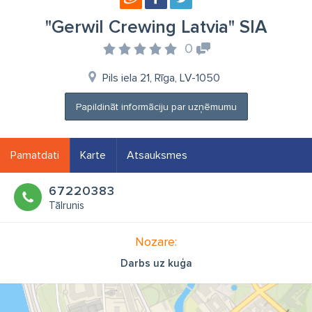
"Gerwil Crewing Latvia" SIA
0
Pils iela 21, Rīga, LV-1050
Papildināt informāciju par uzņēmumu
Pamatdati
Karte
Atsauksmes
67220383
Tālrunis
Nozare:
Darbs uz kuģa