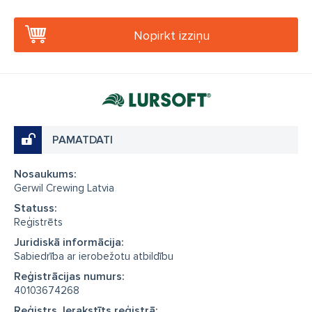
Nopirkt izziņu
PAMATDATI
Nosaukums:
Gerwil Crewing Latvia
Statuss:
Reģistrēts
Juridiskā informācija:
Sabiedrība ar ierobežotu atbildību
Reģistrācijas numurs:
40103674268
Reģistrs, Ierakstīts reģistrā: