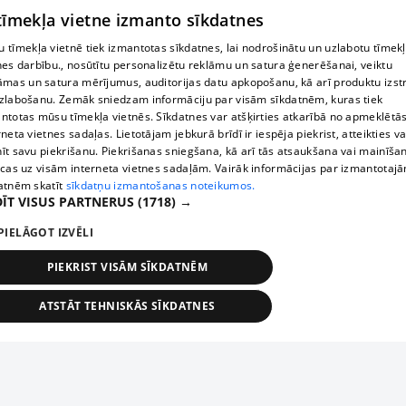
 tīmekļa vietne izmanto sīkdatnes
 tīmekļa vietnē tiek izmantotas sīkdatnes, lai nodrošinātu un uzlabotu tīmek
nes darbību., nosūtītu personalizētu reklāmu un satura ģenerēšanai, veiktu
āmas un satura mērījumus, auditorijas datu apkopošanu, kā arī produktu izst
zlabošanu. Zemāk sniedzam informāciju par visām sīkdatnēm, kuras tiek
ntotas mūsu tīmekļa vietnēs. Sīkdatnes var atšķirties atkarībā no apmeklētā
rneta vietnes sadaļas. Lietotājam jebkurā brīdī ir iespēja piekrist, atteikties va
īt savu piekrišanu. Piekrišanas sniegšana, kā arī tās atsaukšana vai mainīša
ecas uz visām interneta vietnes sadaļām. Vairāk informācijas par izmantotaj
atnēm skatīt
sīkdatņu izmantošanas noteikumos.
ĪT VISUS PARTNERUS
(1718) →
PIELĀGOT IZVĒLI
PIEKRIST VISĀM SĪKDATNĒM
ATSTĀT TEHNISKĀS SĪKDATNES
TEHNISKĀS/OBLIGĀTĀS
STATISTIKAS
MĒRĶĒŠANA
FUNKCIONĀLĀS
NEKLASIFICĒTĀS