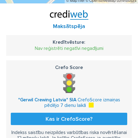
© MapTiler
© OpenStreetMap contributors
Maksātspēja
Kredītvēsture:
Nav reģistrēti negatīvi negadījumi
Crefo Score
"Gerwil Crewing Latvia" SIA
CrefoScore izmaiņas
pēdējo 7 dienu laikā
Kas ir CrefoScore?
Indekss saistību neizpildes varbūtības riska novērtēšanai