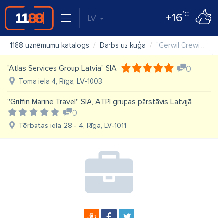
°C
+16
LV
1188 uzņēmumu katalogs
Darbs uz kuģa
"Gerwil Crewing Latvia" SIA
"Atlas Services Group Latvia" SIA
0
Toma iela 4, Rīga, LV-1003
''Griffin Marine Travel'' SIA, ATPI grupas pārstāvis Latvijā
0
Tērbatas iela 28 - 4, Rīga, LV-1011