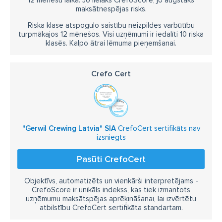
12 mēnešu laikā. Jo lielāks CrefoScore, jo augstāks
maksātnespējas risks.
Riska klase atspoguļo saistību neizpildes varbūtību
turpmākajos 12 mēnešos. Visi uzņēmumi ir iedalīti 10 riska
klasēs. Kalpo ātrai lēmuma pieņemšanai.
Crefo Cert
"Gerwil Crewing Latvia" SIA
CrefoCert sertifikāts nav
izsniegts
Pasūti CrefoCert
Objektīvs, automatizēts un vienkārši interpretējams -
CrefoScore ir unikāls indekss, kas tiek izmantots
uzņēmumu maksātspējas aprēķināšanai, lai izvērtētu
atbilstību CrefoCert sertifikāta standartam.