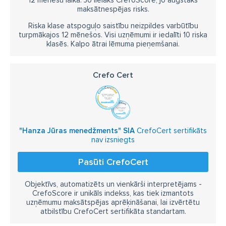
12 mēnešu laikā. Jo lielāks CrefoScore, jo augstāks
maksātnespējas risks.
Riska klase atspoguļo saistību neizpildes varbūtību
turpmākajos 12 mēnešos. Visi uzņēmumi ir iedalīti 10 riska
klasēs. Kalpo ātrai lēmuma pieņemšanai.
Crefo Cert
"Hanza Jūras menedžments" SIA
CrefoCert sertifikāts
nav izsniegts
Pasūti CrefoCert
Objektīvs, automatizēts un vienkārši interpretējams -
CrefoScore ir unikāls indekss, kas tiek izmantots
uzņēmumu maksātspējas aprēķināšanai, lai izvērtētu
atbilstību CrefoCert sertifikāta standartam.