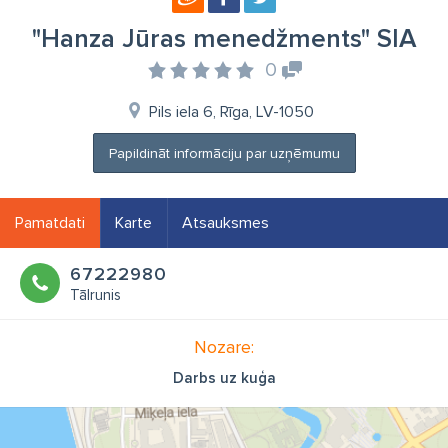
"Hanza Jūras menedžments" SIA
0
Pils iela 6, Rīga, LV-1050
Papildināt informāciju par uzņēmumu
Pamatdati
Karte
Atsauksmes
67222980
Tālrunis
Nozare:
Darbs uz kuģa