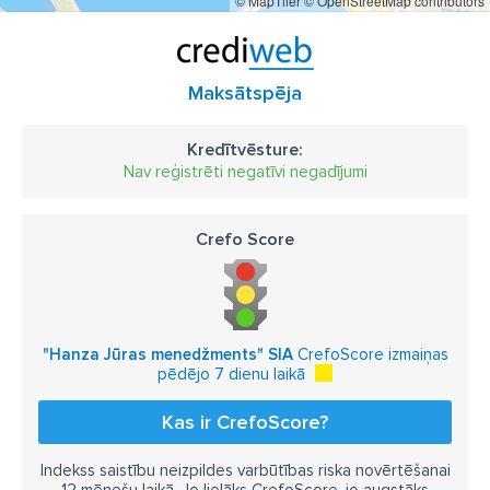
© MapTiler
© OpenStreetMap contributors
Maksātspēja
Kredītvēsture:
Nav reģistrēti negatīvi negadījumi
Crefo Score
"Hanza Jūras menedžments" SIA
CrefoScore izmaiņas
pēdējo 7 dienu laikā
Kas ir CrefoScore?
Indekss saistību neizpildes varbūtības riska novērtēšanai