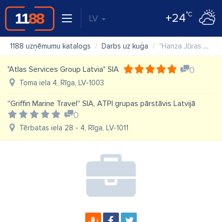
°C
+24
LV
1188 uzņēmumu katalogs
Darbs uz kuģa
"Hanza Jūras menedžments" SIA
"Atlas Services Group Latvia" SIA
0
Toma iela 4, Rīga, LV-1003
''Griffin Marine Travel'' SIA, ATPI grupas pārstāvis Latvijā
0
Tērbatas iela 28 - 4, Rīga, LV-1011