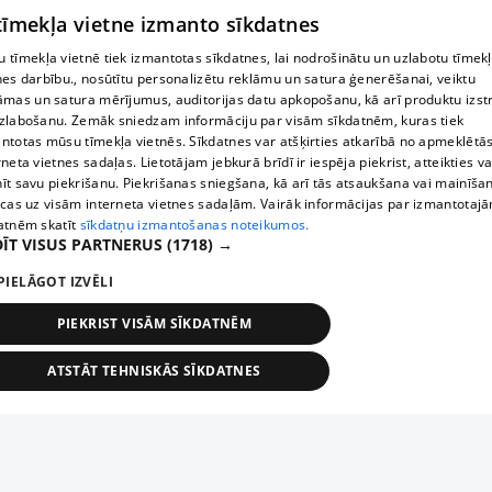
 tīmekļa vietne izmanto sīkdatnes
 tīmekļa vietnē tiek izmantotas sīkdatnes, lai nodrošinātu un uzlabotu tīmek
nes darbību., nosūtītu personalizētu reklāmu un satura ģenerēšanai, veiktu
āmas un satura mērījumus, auditorijas datu apkopošanu, kā arī produktu izst
zlabošanu. Zemāk sniedzam informāciju par visām sīkdatnēm, kuras tiek
ntotas mūsu tīmekļa vietnēs. Sīkdatnes var atšķirties atkarībā no apmeklētā
rneta vietnes sadaļas. Lietotājam jebkurā brīdī ir iespēja piekrist, atteikties va
īt savu piekrišanu. Piekrišanas sniegšana, kā arī tās atsaukšana vai mainīša
ecas uz visām interneta vietnes sadaļām. Vairāk informācijas par izmantotaj
atnēm skatīt
sīkdatņu izmantošanas noteikumos.
ĪT VISUS PARTNERUS
(1718) →
PIELĀGOT IZVĒLI
PIEKRIST VISĀM SĪKDATNĒM
ATSTĀT TEHNISKĀS SĪKDATNES
TEHNISKĀS/OBLIGĀTĀS
STATISTIKAS
MĒRĶĒŠANA
FUNKCIONĀLĀS
NEKLASIFICĒTĀS