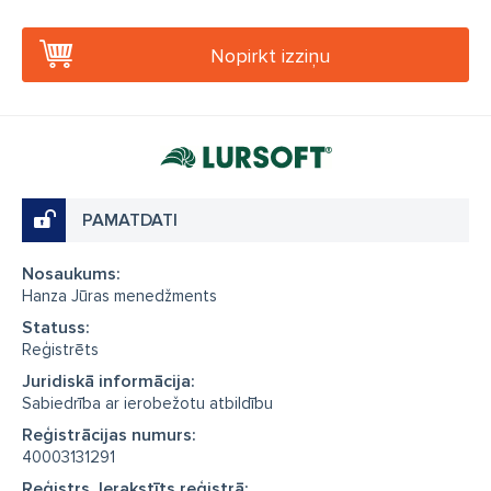
Nopirkt izziņu
PAMATDATI
Nosaukums:
Hanza Jūras menedžments
Statuss:
Reģistrēts
Juridiskā informācija:
Sabiedrība ar ierobežotu atbildību
Reģistrācijas numurs:
40003131291
Reģistrs, Ierakstīts reģistrā: