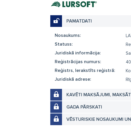
PAMATDATI
Nosaukums:
LAT
Statuss:
Re
Juridiskā informācija:
Sa
Reģistrācijas numurs:
40
Reģistrs, Ierakstīts reģistrā:
Ko
Juridiskā adrese:
Rī
KAVĒTI MAKSĀJUMI, MAKSĀ
GADA PĀRSKATI
VĒSTURISKIE NOSAUKUMI U