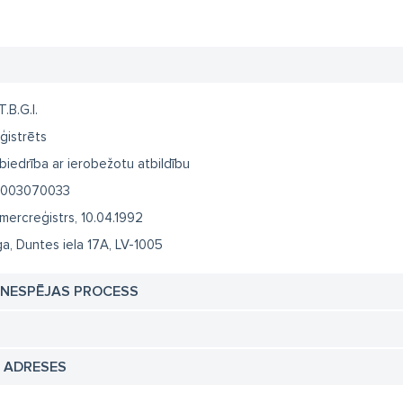
.B.G.I.
ģistrēts
biedrība ar ierobežotu atbildību
003070033
mercreģistrs, 10.04.1992
ga, Duntes iela 17A, LV-1005
TNESPĒJAS PROCESS
N ADRESES