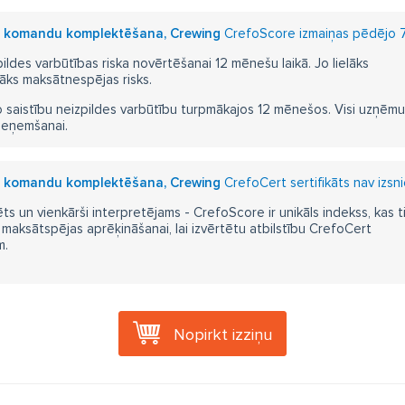
ģu komandu komplektēšana, Crewing
CrefoScore izmaiņas pēdējo 7 
pildes varbūtības riska novērtēšanai 12 mēnešu laikā. Jo lielāks
āks maksātnespējas risks.
 saistību neizpildes varbūtību turpmākajos 12 mēnešos. Visi uzņēmumi i
ieņemšanai.
ģu komandu komplektēšana, Crewing
CrefoCert sertifikāts nav izsn
ts un vienkārši interpretējams - CrefoScore ir unikāls indekss, kas t
aksātspējas aprēķināšanai, lai izvērtētu atbilstību CrefoCert
m.
Nopirkt izziņu