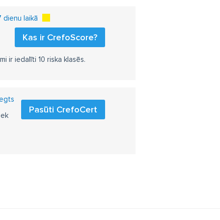
dienu laikā
Kas ir CrefoScore?
r iedalīti 10 riska klasēs.
iegts
Pasūti CrefoCert
iek