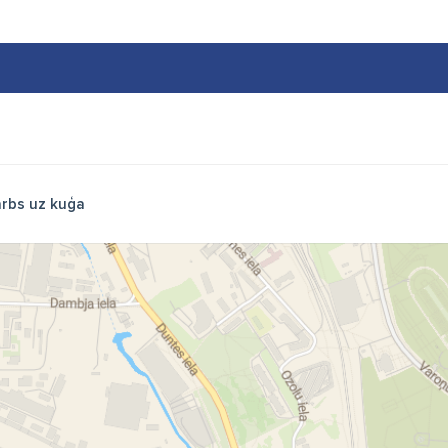
rbs uz kuģa