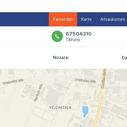
Pamatdati
Karte
Atsauksmes
67506310
Tālrunis
Nozare:
Da