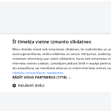
Šī tīmekļa vietne izmanto sīkdatnes
Mūsu tīmekļa vietnē tiek izmantotas sīkdatnes, lai nodrošinātu un u
satura ģenerēšanai, veiktu reklāmas un satura mērījumus, auditorij
sniedzam informāciju par visām sīkdatnēm, kuras tiek izmantotas mū
interneta vietnes sadaļas. Lietotājam jebkurā brīdī ir iespēja piekrist
tās atsaukšana vai mainīšana attiecas uz visām interneta vietnes s
sīkdatņu izmantošanas noteikumos.
RĀDĪT VISUS PARTNERUS
(1718) →
PIELĀGOT IZVĒLI
TEHNISKĀS/OBLIGĀTĀS
STATISTIKAS
M