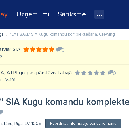
lay
Uzņēmumi
Satiksme
ģa
"LAT.B.G.I." SIA Kuģu komandu komplektēšana, Crewing
atvia" SIA
0
03
 SIA, ATPI grupas pārstāvis Latvijā
0
a, LV-1011
I." SIA Kuģu komandu komplekt
. stāvs, Rīga, LV-1005
Papildināt informāciju par uzņēmumu