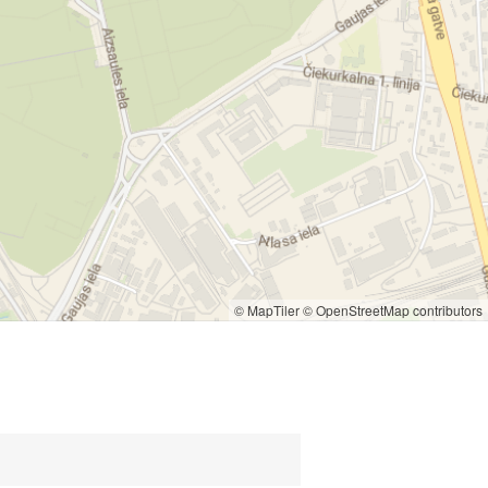
© MapTiler
© OpenStreetMap contributors