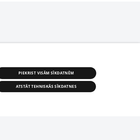
PIEKRIST VISĀM SĪKDATNĒM
ATSTĀT TEHNISKĀS SĪKDATNES