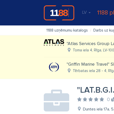
1188 p
LV
1188 uzņēmumu katalogs
Darbs uz ku
"Atlas Services Group L
Toma iela 4, Rīga, LV-10
''Griffin Marine Travel''
Tērbatas iela 28 - 4, Rīg
"LAT.B.G.
0
Duntes iela 17a, 5