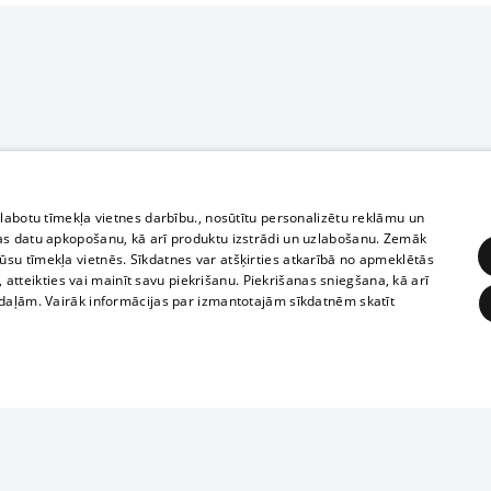
zlabotu tīmekļa vietnes darbību., nosūtītu personalizētu reklāmu un
as datu apkopošanu, kā arī produktu izstrādi un uzlabošanu. Zemāk
su tīmekļa vietnēs. Sīkdatnes var atšķirties atkarībā no apmeklētās
, atteikties vai mainīt savu piekrišanu. Piekrišanas sniegšana, kā arī
adaļām. Vairāk informācijas par izmantotajām sīkdatnēm skatīt
ĒRĶĒŠANA
FUNKCIONĀLĀS
NEKLASIFICĒTĀS