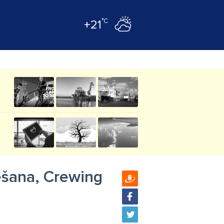
°C
+21
ēšana, Crewing