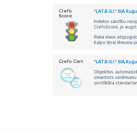
Crefo
"LAT.B.G.I." SIA Ku
Score
Indekss saistību neiz
CrefoScore, jo augst
Riska klase atspoguļo
Kalpo ātrai lēmuma p
Crefo Cert
"LAT.B.G.I." SIA Ku
Objektīvs, automatizē
izmantots uzņēmumu m
sertifikāta standarta