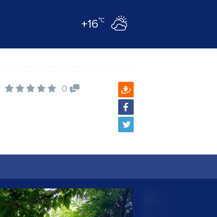
°C
+16
0