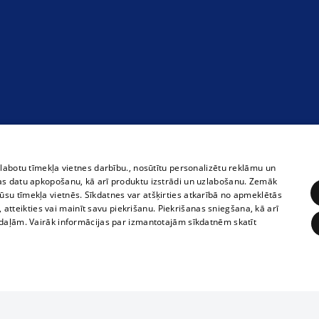
zlabotu tīmekļa vietnes darbību., nosūtītu personalizētu reklāmu un
as datu apkopošanu, kā arī produktu izstrādi un uzlabošanu. Zemāk
su tīmekļa vietnēs. Sīkdatnes var atšķirties atkarībā no apmeklētās
, atteikties vai mainīt savu piekrišanu. Piekrišanas sniegšana, kā arī
adaļām. Vairāk informācijas par izmantotajām sīkdatnēm skatīt
ĒRĶĒŠANA
FUNKCIONĀLĀS
NEKLASIFICĒTĀS