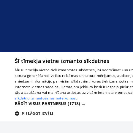
Šī tīmekļa vietne izmanto sīkdatnes
Mūsu tīmekļa vietnē tiek izmantotas sīkdatnes, lai nodrošinātu un u
satura ģenerēšanai, veiktu reklāmas un satura mērījumus, auditorij
sniedzam informāciju par visām sīkdatnēm, kuras tiek izmantotas mū
interneta vietnes sadaļas. Lietotājam jebkurā brīdī ir iespēja piekrist
tās atsaukšana vai mainīšana attiecas uz visām interneta vietnes s
sīkdatņu izmantošanas noteikumos.
RĀDĪT VISUS PARTNERUS
(1718) →
PIELĀGOT IZVĒLI
TEHNISKĀS/OBLIGĀTĀS
STATISTIKAS
M