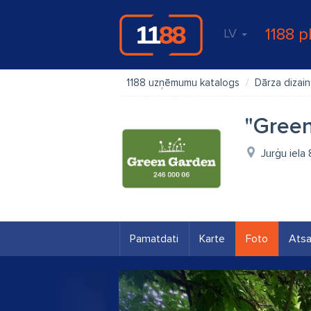
1188 p
LV
1188 uzņēmumu katalogs
Dārza dizain
"Green
Jurģu iela 
Pamatdati
Karte
Foto
Ats