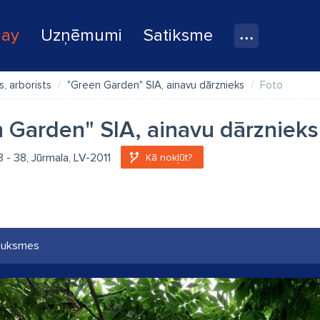
lay
Uzņēmumi
Satiksme
s, arborists
"Green Garden" SIA, ainavu dārznieks
Foto
 Garden" SIA, ainavu dārznieks
8 - 38, Jūrmala, LV-2011
Kā nokļūt?
auksmes