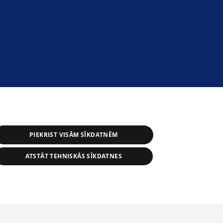
PIEKRIST VISĀM SĪKDATNĒM
ATSTĀT TEHNISKĀS SĪKDATNES