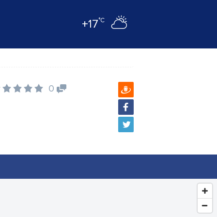
°C
+17
0