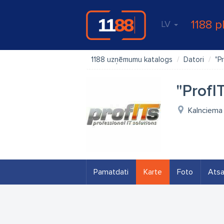
1188 p
LV
1188 uzņēmumu katalogs
Datori
"P
"ProfI
Kalnciema 
Pamatdati
Karte
Foto
Ats