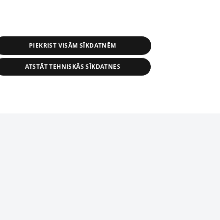
PIEKRIST VISĀM SĪKDATNĒM
ATSTĀT TEHNISKĀS SĪKDATNES
s, tās daļas vai datu bāzē iekļautās
ai informācijas daļas pavairošana vai
ādā formā stingri aizliegta. Tāpat arī ir
tīmekļa vietne nevarēs pilnvērtīgi darboties un sniegt
pielāde automātiskā režīmā. Jebkura
publicētā materiāla pārpublicēšana ir
zliegta bez 1188 web lapas redakcijas