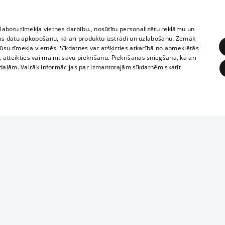
zlabotu tīmekļa vietnes darbību., nosūtītu personalizētu reklāmu un
as datu apkopošanu, kā arī produktu izstrādi un uzlabošanu. Zemāk
su tīmekļa vietnēs. Sīkdatnes var atšķirties atkarībā no apmeklētās
, atteikties vai mainīt savu piekrišanu. Piekrišanas sniegšana, kā arī
adaļām. Vairāk informācijas par izmantotajām sīkdatnēm skatīt
ĒRĶĒŠANA
FUNKCIONĀLĀS
NEKLASIFICĒTĀS
1188 datu bāze
obligātās
Statistikas
Mērķēšana
Funkcionālās
Neklasificētās
informācijas, v
izplatīšana jebk
eklēt un pārlūkot tīmekļa vietni un izmantot tās piedāvātās iespējas. Bez šīm sīkdatnēm 
aizliegta leju
mi
Kinoteātros
1188 web lapā 
, vilcieni,
TV programma
kategoriski ai
ksts
tiskie reisi
atļaujas.
Līguma noteikumi