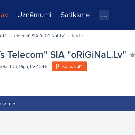
lay
Uzņēmumi
Satiksme
rofITs Telecom" SIA "oRiGiNaL.Lv"
Karte
Ts Telecom" SIA "oRiGiNaL.Lv"
iela 40d, Rīga, LV-1046
Kā nokļūt?
auksmes