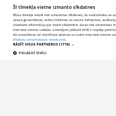
Šī tīmekļa vietne izmanto sīkdatnes
Mūsu tīmekļa vietnē tiek izmantotas sīkdatnes, lai nodrošinātu un u
satura ģenerēšanai, veiktu reklāmas un satura mērījumus, auditorij
sniedzam informāciju par visām sīkdatnēm, kuras tiek izmantotas mū
interneta vietnes sadaļas. Lietotājam jebkurā brīdī ir iespēja piekrist
tās atsaukšana vai mainīšana attiecas uz visām interneta vietnes s
sīkdatņu izmantošanas noteikumos.
RĀDĪT VISUS PARTNERUS
(1718) →
PIELĀGOT IZVĒLI
TEHNISKĀS/OBLIGĀTĀS
STATISTIKAS
M
Tehniskās/
Tehniskās/obligātās sīkdatnes nepieciešamas, lai lietotājs varētu brīvi apm
lietotājam nepieciešamo informāciju.
Par mums
Uzņēmu
Nodrošinātājs
/
Darbības
Reklāma
Autobusi
Nosaukums
Apra
Domēns
ilgums
starptau
Biznesa klientiem