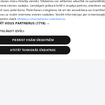
ntotas mūsu tīmekļa vietnēs. Sīkdatnes var atšķirties atkarībā no apmeklētā
rneta vietnes sadaļas. Lietotājam jebkurā brīdī ir iespēja piekrist, atteikties va
īt savu piekrišanu. Piekrišanas sniegšana, kā arī tās atsaukšana vai mainīša
ecas uz visām interneta vietnes sadaļām. Vairāk informācijas par izmantotaj
atnēm skatīt
sīkdatņu izmantošanas noteikumos.
ĪT VISUS PARTNERUS
(1718) →
PIELĀGOT IZVĒLI
PIEKRIST VISĀM SĪKDATNĒM
ATSTĀT TEHNISKĀS SĪKDATNES
TEHNISKĀS/OBLIGĀTĀS
STATISTIKAS
MĒRĶĒŠANA
FUNKCIONĀLĀS
NEKLASIFICĒTĀS
ehniskās/obligātās
Statistikas
Mērķēšana
Funkcionālās
Neklasificēt
niskās/obligātās sīkdatnes nepieciešamas, lai lietotājs varētu brīvi apmeklēt un pārlūk
Piesaki savu uzņēmumu
ekļa vietni un izmantot tās piedāvātās iespējas. Bez šīm sīkdatnēm tīmekļa vietne neva