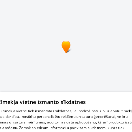
 tīmekļa vietne izmanto sīkdatnes
 tīmekļa vietnē tiek izmantotas sīkdatnes, lai nodrošinātu un uzlabotu tīmek
nes darbību., nosūtītu personalizētu reklāmu un satura ģenerēšanai, veiktu
āmas un satura mērījumus, auditorijas datu apkopošanu, kā arī produktu izst
zlabošanu. Zemāk sniedzam informāciju par visām sīkdatnēm, kuras tiek