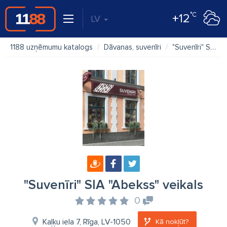
°C
+12
LV
1188 uzņēmumu katalogs
Dāvanas, suvenīri
"Suvenīri" SIA "Abekss" veikals
"Suvenīri" SIA "Abekss" veikals
0
Kaļķu iela 7, Rīga, LV-1050
Kā nokļūt?