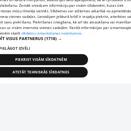
zlabošanu. Zemāk sniedzam informāciju par visām sīkdatnēm, kuras tiek
ntotas mūsu tīmekļa vietnēs. Sīkdatnes var atšķirties atkarībā no apmeklētā
rneta vietnes sadaļas. Lietotājam jebkurā brīdī ir iespēja piekrist, atteikties va
īt savu piekrišanu. Piekrišanas sniegšana, kā arī tās atsaukšana vai mainīša
ecas uz visām interneta vietnes sadaļām. Vairāk informācijas par izmantotaj
atnēm skatīt
sīkdatņu izmantošanas noteikumos.
ĪT VISUS PARTNERUS
(1718) →
PIELĀGOT IZVĒLI
PIEKRIST VISĀM SĪKDATNĒM
ATSTĀT TEHNISKĀS SĪKDATNES
TEHNISKĀS/OBLIGĀTĀS
STATISTIKAS
MĒRĶĒŠANA
FUNKCIONĀLĀS
NEKLASIFICĒTĀS
ehniskās/obligātās
Statistikas
Mērķēšana
Funkcionālās
Neklasificēt