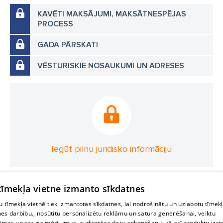
KAVĒTI MAKSĀJUMI, MAKSĀTNESPĒJAS
PROCESS
GADA PĀRSKATI
VĒSTURISKIE NOSAUKUMI UN ADRESES
Iegūt pilnu juridisko informāciju
 tīmekļa vietne izmanto sīkdatnes
 tīmekļa vietnē tiek izmantotas sīkdatnes, lai nodrošinātu un uzlabotu tīmek
nes darbību., nosūtītu personalizētu reklāmu un satura ģenerēšanai, veiktu
āmas un satura mērījumus, auditorijas datu apkopošanu, kā arī produktu izst