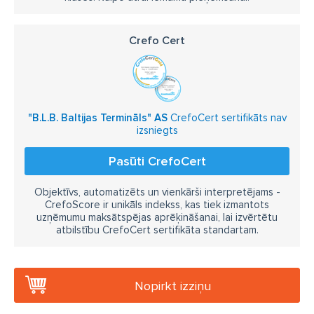
Crefo Cert
"B.L.B. Baltijas Termināls" AS
CrefoCert sertifikāts nav
izsniegts
Pasūti CrefoCert
Objektīvs, automatizēts un vienkārši interpretējams -
CrefoScore ir unikāls indekss, kas tiek izmantots
uzņēmumu maksātspējas aprēķināšanai, lai izvērtētu
atbilstību CrefoCert sertifikāta standartam.
Nopirkt izziņu