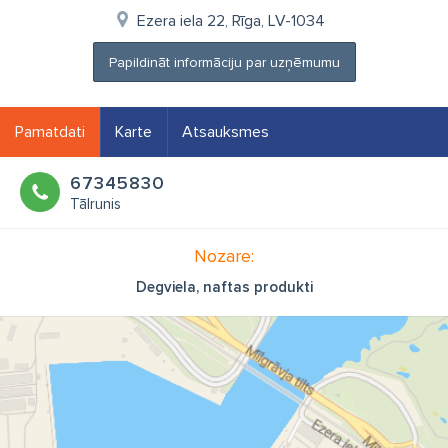
Ezera iela 22, Rīga, LV-1034
Papildināt informāciju par uzņēmumu
Pamatdati
Karte
Atsauksmes
67345830
Tālrunis
Nozare:
Degviela, naftas produkti