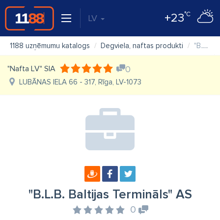
°C
+23
LV
1188 uzņēmumu katalogs
Degviela, naftas produkti
"B.L.B. Baltijas Termināls" AS
"Nafta LV" SIA
0
LUBĀNAS IELA 66 - 317, Rīga, LV-1073
"B.L.B. Baltijas Termināls" AS
0