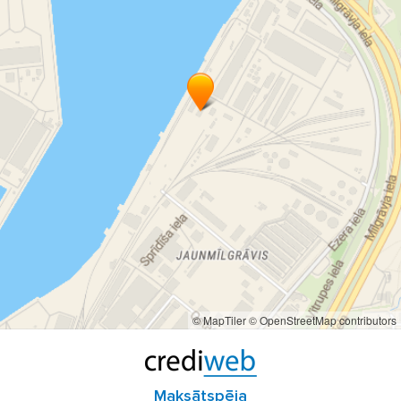
© MapTiler
© OpenStreetMap contributors
Maksātspēja