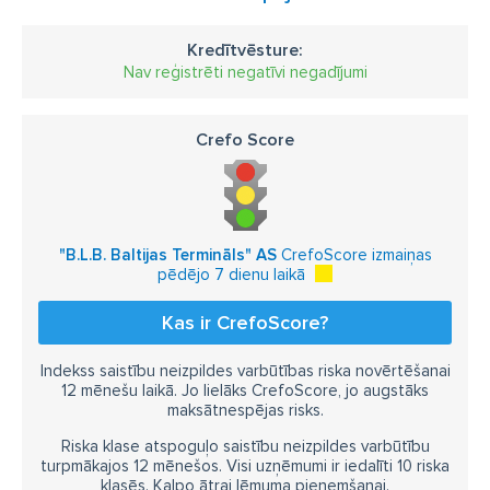
Kredītvēsture:
Nav reģistrēti negatīvi negadījumi
Crefo Score
"B.L.B. Baltijas Termināls" AS
CrefoScore izmaiņas
pēdējo 7 dienu laikā
Kas ir CrefoScore?
Indekss saistību neizpildes varbūtības riska novērtēšanai
12 mēnešu laikā. Jo lielāks CrefoScore, jo augstāks
maksātnespējas risks.
Riska klase atspoguļo saistību neizpildes varbūtību
turpmākajos 12 mēnešos. Visi uzņēmumi ir iedalīti 10 riska
klasēs. Kalpo ātrai lēmuma pieņemšanai.