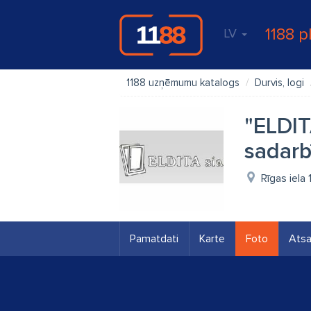
1188 p
LV
1188 uzņēmumu katalogs
Durvis, logi
"ELDIT
sadarb
Rīgas iela 
Pamatdati
Karte
Foto
Ats