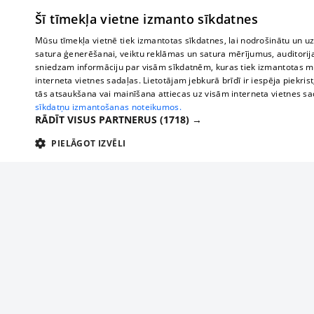
Šī tīmekļa vietne izmanto sīkdatnes
Mūsu tīmekļa vietnē tiek izmantotas sīkdatnes, lai nodrošinātu un u
satura ģenerēšanai, veiktu reklāmas un satura mērījumus, auditorij
sniedzam informāciju par visām sīkdatnēm, kuras tiek izmantotas mū
interneta vietnes sadaļas. Lietotājam jebkurā brīdī ir iespēja piekrist
tās atsaukšana vai mainīšana attiecas uz visām interneta vietnes s
sīkdatņu izmantošanas noteikumos.
RĀDĪT VISUS PARTNERUS
(1718) →
PIELĀGOT IZVĒLI
TEHNISKĀS/OBLIGĀTĀS
STATISTIKAS
M
Tehniskās/
Tehniskās/obligātās sīkdatnes nepieciešamas, lai lietotājs varētu brīvi apm
lietotājam nepieciešamo informāciju.
Par mums
Uzņēmu
Nodrošinātājs
/
Darbības
Reklāma
Autobusi
Nosaukums
Apra
Domēns
ilgums
starptau
Biznesa klientiem