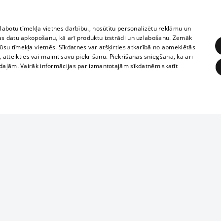
zlabotu tīmekļa vietnes darbību., nosūtītu personalizētu reklāmu un
as datu apkopošanu, kā arī produktu izstrādi un uzlabošanu. Zemāk
su tīmekļa vietnēs. Sīkdatnes var atšķirties atkarībā no apmeklētās
, atteikties vai mainīt savu piekrišanu. Piekrišanas sniegšana, kā arī
adaļām. Vairāk informācijas par izmantotajām sīkdatnēm skatīt
ĒRĶĒŠANA
FUNKCIONĀLĀS
NEKLASIFICĒTĀS
1188 datu bāze
obligātās
Statistikas
Mērķēšana
Funkcionālās
Neklasificētās
informācijas, v
izplatīšana jebk
eklēt un pārlūkot tīmekļa vietni un izmantot tās piedāvātās iespējas. Bez šīm sīkdatnēm 
aizliegta leju
mi
Kinoteātros
1188 web lapā 
, vilcieni,
TV programma
kategoriski ai
ksts
tiskie reisi
atļaujas.
Līguma noteikumi