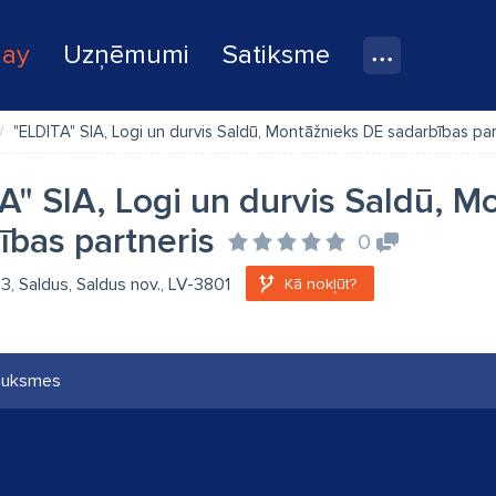
lay
Uzņēmumi
Satiksme
"ELDITA" SIA, Logi un durvis Saldū, Montāžnieks DE sadarbības par
A" SIA, Logi un durvis Saldū, M
ības partneris
0
13, Saldus, Saldus nov., LV-3801
Kā nokļūt?
auksmes