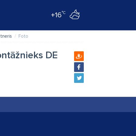
°C
+16
tneris
Foto
ontāžnieks DE