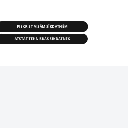
PIEKRIST VISĀM SĪKDATNĒM
ATSTĀT TEHNISKĀS SĪKDATNES
s, tās daļas vai datu bāzē iekļautās
ai informācijas daļas pavairošana vai
ādā formā stingri aizliegta. Tāpat arī ir
tīmekļa vietne nevarēs pilnvērtīgi darboties un sniegt
pielāde automātiskā režīmā. Jebkura
publicētā materiāla pārpublicēšana ir
zliegta bez 1188 web lapas redakcijas