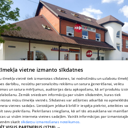
 tīmekļa vietne izmanto sīkdatnes
 tīmekļa vietnē tiek izmantotas sīkdatnes, lai nodrošinātu un uzlabotu tīmek
nes darbību., nosūtītu personalizētu reklāmu un satura ģenerēšanai, veiktu
pvc logi
āmas un satura mērījumus, auditorijas datu apkopošanu, kā arī produktu izst
zlabošanu. Zemāk sniedzam informāciju par visām sīkdatnēm, kuras tiek
ntotas mūsu tīmekļa vietnēs. Sīkdatnes var atšķirties atkarībā no apmeklētā
rneta vietnes sadaļas. Lietotājam jebkurā brīdī ir iespēja piekrist, atteikties va
īt savu piekrišanu. Piekrišanas sniegšana, kā arī tās atsaukšana vai mainīša
ecas uz visām interneta vietnes sadaļām. Vairāk informācijas par izmantotaj
atnēm skatīt
sīkdatņu izmantošanas noteikumos.
ĪT VISUS PARTNERUS
(1718) →