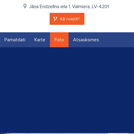
Jāņa Endzelīna iela 1, Valmiera, LV-4201
Kā nokļūt?
Pamatdati
Karte
Foto
Atsauksmes