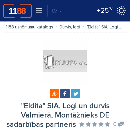
°C
+25
LV
1188 uzņēmumu katalogs
Durvis, logi
"Eldita" SIA, Logi un durvis Valmierā, Montāžnieks DE sadarbības partneris
"Eldita" SIA, Logi un durvis
Valmierā, Montāžnieks DE
sadarbības partneris
0