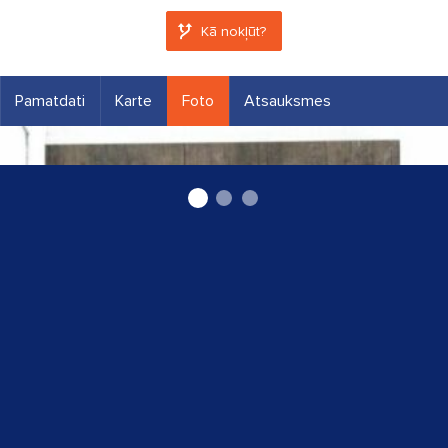
Kā nokļūt?
Pamatdati
Karte
Foto
Atsauksmes