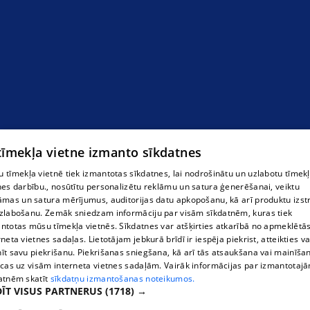
 tīmekļa vietne izmanto sīkdatnes
 tīmekļa vietnē tiek izmantotas sīkdatnes, lai nodrošinātu un uzlabotu tīmek
nes darbību., nosūtītu personalizētu reklāmu un satura ģenerēšanai, veiktu
āmas un satura mērījumus, auditorijas datu apkopošanu, kā arī produktu izst
zlabošanu. Zemāk sniedzam informāciju par visām sīkdatnēm, kuras tiek
ntotas mūsu tīmekļa vietnēs. Sīkdatnes var atšķirties atkarībā no apmeklētā
rneta vietnes sadaļas. Lietotājam jebkurā brīdī ir iespēja piekrist, atteikties va
īt savu piekrišanu. Piekrišanas sniegšana, kā arī tās atsaukšana vai mainīša
ecas uz visām interneta vietnes sadaļām. Vairāk informācijas par izmantotaj
atnēm skatīt
sīkdatņu izmantošanas noteikumos.
ĪT VISUS PARTNERUS
(1718) →