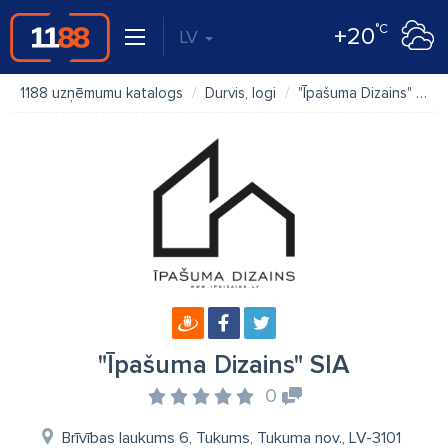
°C
+20
LV
1188 uzņēmumu katalogs
Durvis, logi
"Īpašuma Dizains" SIA
"Īpašuma Dizains" SIA
0
Brīvības laukums 6, Tukums, Tukuma nov., LV-3101