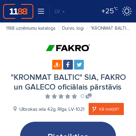
°C
+25
LV
1188 uzņēmumu katalogs
Durvis, logi
"KRONMAT BALTIC" SIA, FAKRO un GALECO oficiālais pārstāvis
"KRONMAT BALTIC" SIA, FAKRO
un GALECO oficiālais pārstāvis
0
Ulbrokas iela 42g, Rīga, LV-1021
Kā nokļūt?