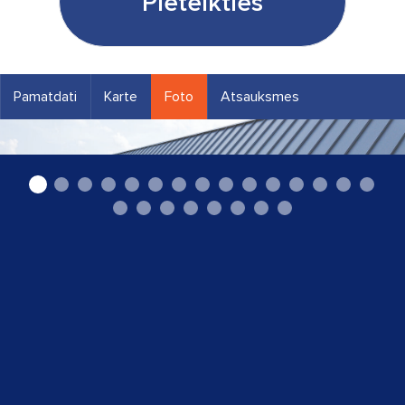
Pieteikties
Pamatdati
Karte
Foto
Atsauksmes