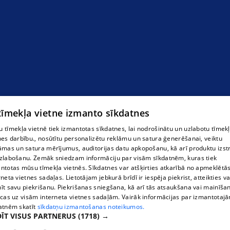
Balkona logi
 tīmekļa vietne izmanto sīkdatnes
 tīmekļa vietnē tiek izmantotas sīkdatnes, lai nodrošinātu un uzlabotu tīmek
nes darbību., nosūtītu personalizētu reklāmu un satura ģenerēšanai, veiktu
āmas un satura mērījumus, auditorijas datu apkopošanu, kā arī produktu izst
zlabošanu. Zemāk sniedzam informāciju par visām sīkdatnēm, kuras tiek
ntotas mūsu tīmekļa vietnēs. Sīkdatnes var atšķirties atkarībā no apmeklētā
rneta vietnes sadaļas. Lietotājam jebkurā brīdī ir iespēja piekrist, atteikties va
īt savu piekrišanu. Piekrišanas sniegšana, kā arī tās atsaukšana vai mainīša
ecas uz visām interneta vietnes sadaļām. Vairāk informācijas par izmantotaj
atnēm skatīt
sīkdatņu izmantošanas noteikumos.
ĪT VISUS PARTNERUS
(1718) →