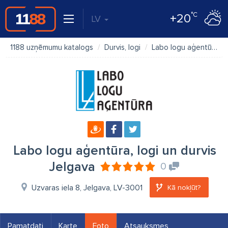
°C
+20
LV
1188 uzņēmumu katalogs
Durvis, logi
Labo logu aģentūra, logi un durvis Jelgava
Labo logu aģentūra, logi un durvis
Jelgava
0
Uzvaras iela 8, Jelgava, LV-3001
Kā nokļūt?
Pamatdati
Karte
Foto
Atsauksmes