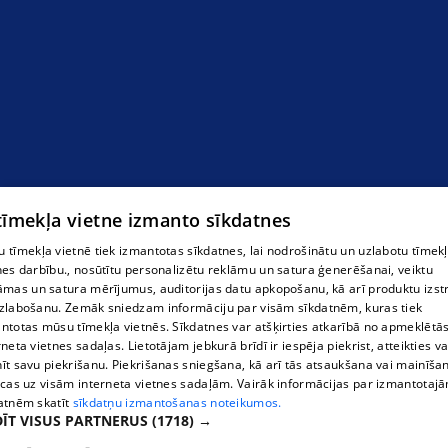
Ventilācija
 tīmekļa vietne izmanto sīkdatnes
 tīmekļa vietnē tiek izmantotas sīkdatnes, lai nodrošinātu un uzlabotu tīmek
nes darbību., nosūtītu personalizētu reklāmu un satura ģenerēšanai, veiktu
āmas un satura mērījumus, auditorijas datu apkopošanu, kā arī produktu izst
zlabošanu. Zemāk sniedzam informāciju par visām sīkdatnēm, kuras tiek
ntotas mūsu tīmekļa vietnēs. Sīkdatnes var atšķirties atkarībā no apmeklētā
rneta vietnes sadaļas. Lietotājam jebkurā brīdī ir iespēja piekrist, atteikties va
īt savu piekrišanu. Piekrišanas sniegšana, kā arī tās atsaukšana vai mainīša
ecas uz visām interneta vietnes sadaļām. Vairāk informācijas par izmantotaj
atnēm skatīt
sīkdatņu izmantošanas noteikumos.
ĪT VISUS PARTNERUS
(1718) →