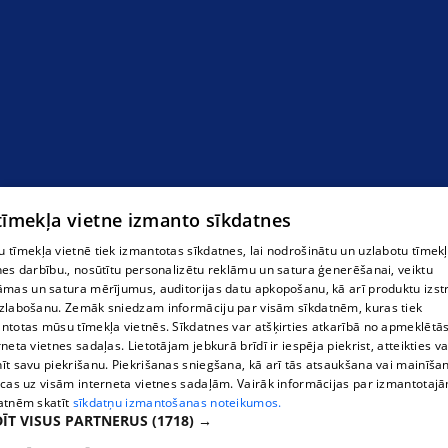
logi Rēzeknē
 tīmekļa vietne izmanto sīkdatnes
 tīmekļa vietnē tiek izmantotas sīkdatnes, lai nodrošinātu un uzlabotu tīmek
nes darbību., nosūtītu personalizētu reklāmu un satura ģenerēšanai, veiktu
āmas un satura mērījumus, auditorijas datu apkopošanu, kā arī produktu izst
zlabošanu. Zemāk sniedzam informāciju par visām sīkdatnēm, kuras tiek
ntotas mūsu tīmekļa vietnēs. Sīkdatnes var atšķirties atkarībā no apmeklētā
rneta vietnes sadaļas. Lietotājam jebkurā brīdī ir iespēja piekrist, atteikties va
īt savu piekrišanu. Piekrišanas sniegšana, kā arī tās atsaukšana vai mainīša
ecas uz visām interneta vietnes sadaļām. Vairāk informācijas par izmantotaj
atnēm skatīt
sīkdatņu izmantošanas noteikumos.
ĪT VISUS PARTNERUS
(1718) →