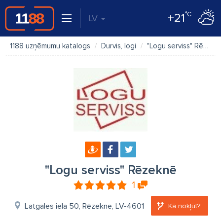
°C
+21
LV
1188 uzņēmumu katalogs
Durvis, logi
"Logu serviss" Rēzeknē
"Logu serviss" Rēzeknē
1
Latgales iela 50, Rēzekne, LV-4601
Kā nokļūt?