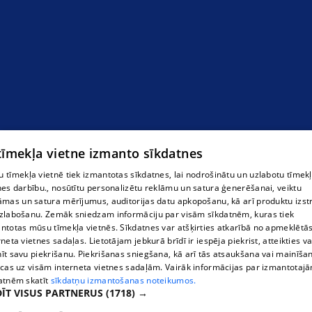
 tīmekļa vietne izmanto sīkdatnes
 tīmekļa vietnē tiek izmantotas sīkdatnes, lai nodrošinātu un uzlabotu tīmek
nes darbību., nosūtītu personalizētu reklāmu un satura ģenerēšanai, veiktu
āmas un satura mērījumus, auditorijas datu apkopošanu, kā arī produktu izst
zlabošanu. Zemāk sniedzam informāciju par visām sīkdatnēm, kuras tiek
ntotas mūsu tīmekļa vietnēs. Sīkdatnes var atšķirties atkarībā no apmeklētā
rneta vietnes sadaļas. Lietotājam jebkurā brīdī ir iespēja piekrist, atteikties va
īt savu piekrišanu. Piekrišanas sniegšana, kā arī tās atsaukšana vai mainīša
ecas uz visām interneta vietnes sadaļām. Vairāk informācijas par izmantotaj
atnēm skatīt
sīkdatņu izmantošanas noteikumos.
ĪT VISUS PARTNERUS
(1718) →