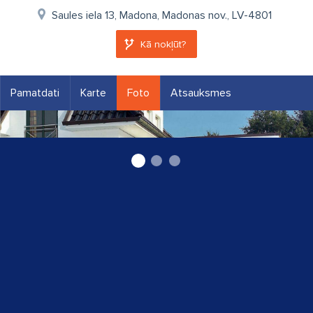
Saules iela 13, Madona, Madonas nov., LV-4801
Kā nokļūt?
Pamatdati
Karte
Foto
Atsauksmes
Ravex garāžu vārti