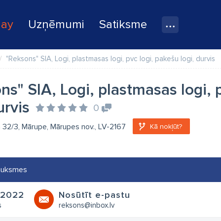
lay
Uzņēmumi
Satiksme
"Reksons" SIA, Logi, plastmasas logi, pvc logi, pakešu logi, durvis
ns" SIA, Logi, plastmasas logi, 
urvis
0
a 32/3, Mārupe, Mārupes nov., LV-2167
Kā nokļūt?
auksmes
22022
Nosūtīt e-pastu
s
reksons@inbox.lv