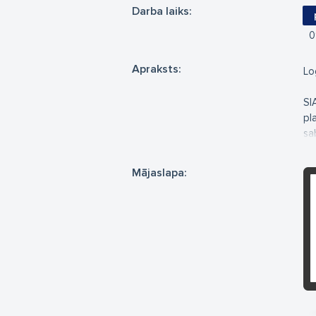
Darba laiks:
0
Apraksts:
Lo
SI
pl
sa
Te
Mājaslapa:
Fi
Be
kre
No
Pa
ie