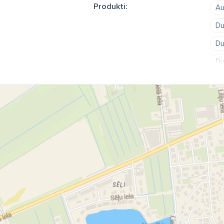
Produkti:
Au
Du
Du
Du
Du
Du
Is
Lo
PV
Pl
Pl
Pl
Pl