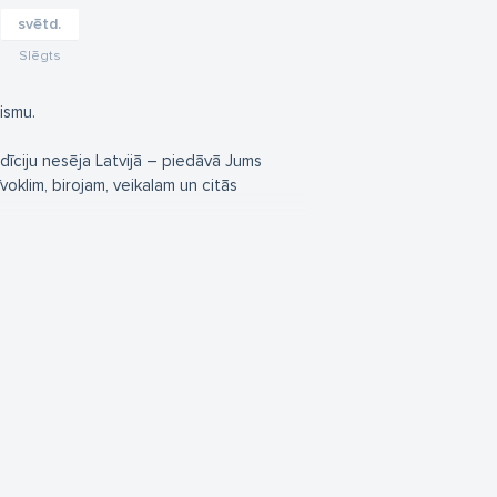
svētd.
Slēgts
ismu.
īciju nesēja Latvijā – piedāvā Jums
voklim, birojam, veikalam un citās
nu un no ekoloģiski tīriem materiāliem.
 veiks to uzstādīšanu.
ienu dienu laikā. Iespējams izdevīgs
 logu un durvju.
u projektēšanā. Tie ne tikai labi
dzīvoklim.