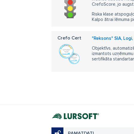
CrefoScore, jo augst
Riska klase atspoguļo
Kalpo ātrai lēmuma p
Crefo Cert
"Reksons" SIA, Logi,
Objektīvs, automatizē
izmantots uzņēmumu m
sertifikāta standarta
PAMATDATI