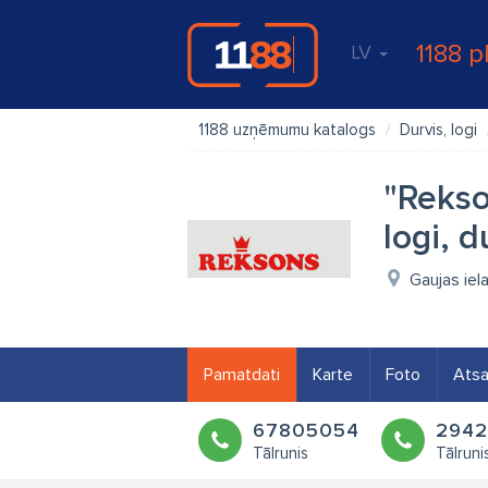
1188 p
LV
1188 uzņēmumu katalogs
Durvis, logi
"Rekso
logi, d
Gaujas iel
Pamatdati
Karte
Foto
Ats
67805054
294
Tālrunis
Tālruni