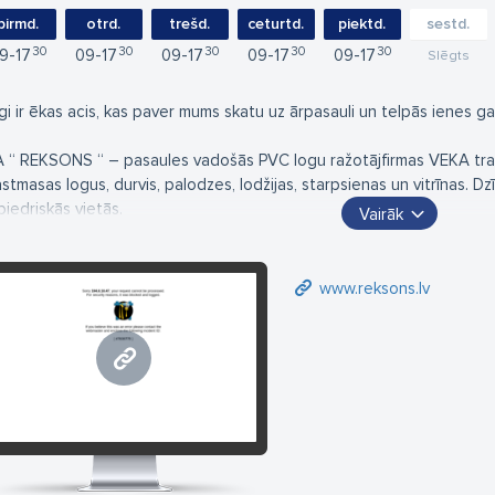
pirmd.
otrd.
trešd.
ceturtd.
piektd.
sestd.
30
30
30
30
30
9
17
09
17
09
17
09
17
09
17
Slēgts
gi ir ēkas acis, kas paver mums skatu uz ārpasauli un telpās ienes ga
A “ REKSONS “ – pasaules vadošās PVC logu ražotājfirmas VEKA trad
astmasas logus, durvis, palodzes, lodžijas, starpsienas un vitrīnas. Dzī
biedriskās vietās.
Vairāk
lpās lieliski iederēsies logi un durvis, kas veidoti ar mūsdienīgu dizai
www.reksons.lv
rma “ REKSONS “ piedāvā kvalificētu logu un durvju speciālistus, kuri
zmaksas konsultācijas un mērīšana. Pasūtījumi tiek izpildīti 5 darba d
dīts.
www.reksons.lv
 firmas VEKA profiliem jau šobrīd ir izgatavoti vairāk nekā 700 miljoni
teicoties veiksmīgam Softline dizainam, ir daudzveidīgas iespējas log
derēsies jaunbūves ēkās, bet arī piešķirs otru jaunību vecai mājai vai 