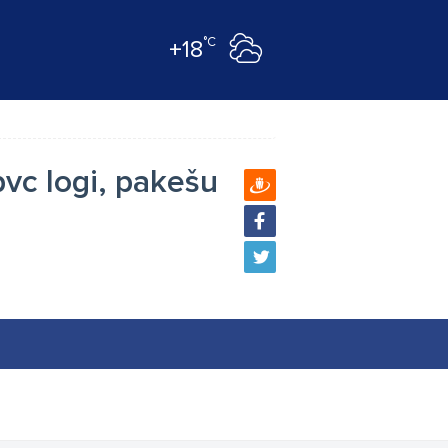
°C
+18
pvc logi, pakešu