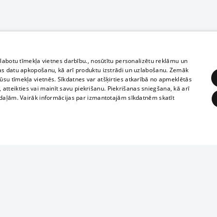
zlabotu tīmekļa vietnes darbību., nosūtītu personalizētu reklāmu un
as datu apkopošanu, kā arī produktu izstrādi un uzlabošanu. Zemāk
su tīmekļa vietnēs. Sīkdatnes var atšķirties atkarībā no apmeklētās
, atteikties vai mainīt savu piekrišanu. Piekrišanas sniegšana, kā arī
adaļām. Vairāk informācijas par izmantotajām sīkdatnēm skatīt
ĒRĶĒŠANA
FUNKCIONĀLĀS
NEKLASIFICĒTĀS
1188 datu bāze
obligātās
Statistikas
Mērķēšana
Funkcionālās
Neklasificētās
informācijas, v
izplatīšana jebk
eklēt un pārlūkot tīmekļa vietni un izmantot tās piedāvātās iespējas. Bez šīm sīkdatnēm 
aizliegta leju