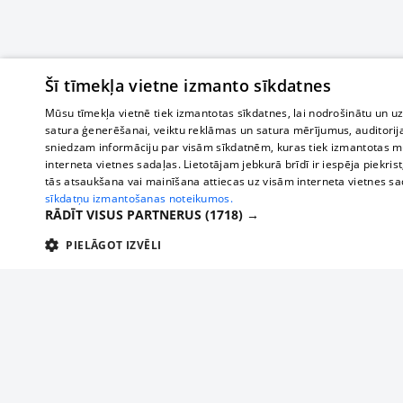
Šī tīmekļa vietne izmanto sīkdatnes
Mūsu tīmekļa vietnē tiek izmantotas sīkdatnes, lai nodrošinātu un u
satura ģenerēšanai, veiktu reklāmas un satura mērījumus, auditorij
sniedzam informāciju par visām sīkdatnēm, kuras tiek izmantotas mū
interneta vietnes sadaļas. Lietotājam jebkurā brīdī ir iespēja piekrist
tās atsaukšana vai mainīšana attiecas uz visām interneta vietnes s
sīkdatņu izmantošanas noteikumos.
RĀDĪT VISUS PARTNERUS
(1718) →
PIELĀGOT IZVĒLI
TEHNISKĀS/OBLIGĀTĀS
STATISTIKAS
M
Tehniskās/
Tehniskās/obligātās sīkdatnes nepieciešamas, lai lietotājs varētu brīvi apm
lietotājam nepieciešamo informāciju.