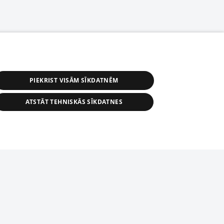
PIEKRIST VISĀM SĪKDATNĒM
ATSTĀT TEHNISKĀS SĪKDATNES
s, tās daļas vai datu bāzē iekļautās
ai informācijas daļas pavairošana vai
ādā formā stingri aizliegta. Tāpat arī ir
tīmekļa vietne nevarēs pilnvērtīgi darboties un sniegt
pielāde automātiskā režīmā. Jebkura