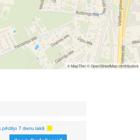
serviss
iekšdurvis
logi
© MapTiler
© OpenStreetMap contributors
 pēdējo 7 dienu laikā