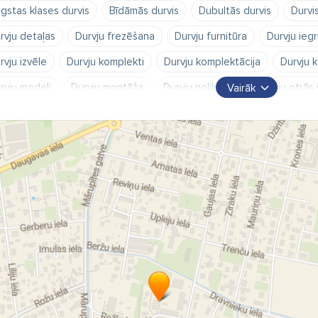
gstas klases durvis
Bīdāmās durvis
Dubultās durvis
Durvi
rvju detaļas
Durvju frezēšana
Durvju furnitūra
Durvju ieg
rvju izvēle
Durvju komplekti
Durvju komplektācija
Durvju k
rvju modeļi
Durvju montāža
Durvju noliktava
Durvju otrās 
Vairāk
rvju pasūtīšana
Durvju piegriešana
Durvju piegāde
Durvju
rvju tirdzniecība
Durvju uzstādīšana
Durvju veikals
Finierē
tabas durvis
Kvalitatīva furnitūra
Kvalitatīvās durvis
Labākā
gi Rīgā
Logi un durvis
PVC logi
PVC logu izgatavošana
C logu ražošana
PVC logu tirdzniecība
PVC logu uzstādīšan
astikāta logu izgatavošana
Plastikāta logu projektēšana
Plas
astikāta logu tirdzniecība
Plastikāta logu uzstādīšana
Plastma
astmasas logu izgatavošana
Plastmasas logu projektēšana
P
astmasas logu tirdzniecība
Plastmasas logu uzstādīšana
Reks