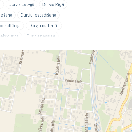
s
Durvis Latvijā
Durvis Rīgā
riešana
Durvju iestādīšana
onsultācija
Durvju materiāli
iekšdurvis
Durvju pasaule
 pirkšana
Durvju salons
tās durvis
Furnitūra
Iekšdurvis
s durvis
Laminētās durvis
PVC logu projektēšana
a
Plastikāta logi
tikāta logu ražošana
sas logi
lastmasas logu ražošana
ons
Veka
Viss durvīm
durvis