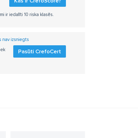
Kas ir CrefoScore?
r iedalīti 10 riska klasēs.
s nav izsniegts
iek
Pasūti CrefoCert