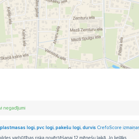
rvju izgatavošana
durvju montāža
durvju ražošana
durvju 
gu montāža
logu serviss
ārdurvis
vi negadījumi
 plastmasas logi, pvc logi, pakešu logi, durvis
CrefoScore izmaiņas
pildes varbūtības riska novērtēšanai 12 mēnešu laikā. Jo lielāks