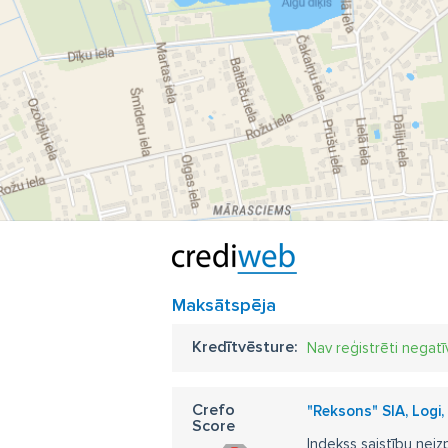
du
lo
Maksātspēja
Kredītvēsture:
Nav reģistrēti negatī
Crefo
"Reksons" SIA, Logi,
Score
Indekss saistību neiz