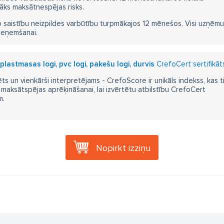
āks maksātnespējas risks.
 saistību neizpildes varbūtību turpmākajos 12 mēnešos. Visi uzņēmumi i
ieņemšanai.
 plastmasas logi, pvc logi, pakešu logi, durvis
CrefoCert sertifikāt
ts un vienkārši interpretējams - CrefoScore ir unikāls indekss, kas t
aksātspējas aprēķināšanai, lai izvērtētu atbilstību CrefoCert
m.
Nopirkt izziņu