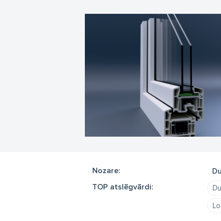
Lo
St
Ve
Lo
SI
ti
ska
Pr
Nozare:
Du
TOP atslēgvārdi:
Du
Lo