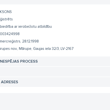
EKSONS
ģistrēts
biedrība ar ierobežotu atbildību
003424998
mercreģistrs, 28.12.1998
rupes nov., Mārupe, Gaujas iela 32/3, LV-2167
TNESPĒJAS PROCESS
N ADRESES