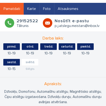
Pamatdati
Karte
Foto
Atsauksmes
29152522
Nosūtīt e-pastu
Tālrunis
p.j.atslegu.meistars@inbox.lv
Darba laiks:
pirmd.
otrd.
trešd.
ceturtd.
piektd.
10
19
10
19
10
19
10
19
10
19
sestd.
svētd.
10
15
Slēgts
Apraksts:
Dzīvokļu, Domofonu, Automašīnu atslēgu, Magnētisko atslēgu,
Čipu atslēgu izgatavošana. Dzīvokļu durvju, Automašīnu durvju
avārijas atvēršana.