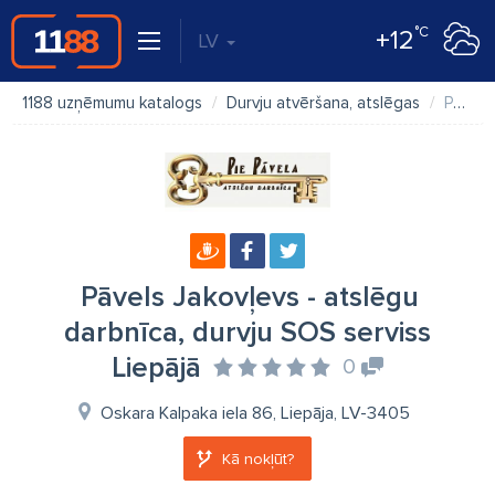
°C
+12
LV
1188 uzņēmumu katalogs
Durvju atvēršana, atslēgas
Pāvels Jakovļevs - atslēgu darbnīca, durvju SOS serviss Liepājā
Pāvels Jakovļevs - atslēgu
darbnīca, durvju SOS serviss
Liepājā
0
Oskara Kalpaka iela 86, Liepāja, LV-3405
Kā nokļūt?