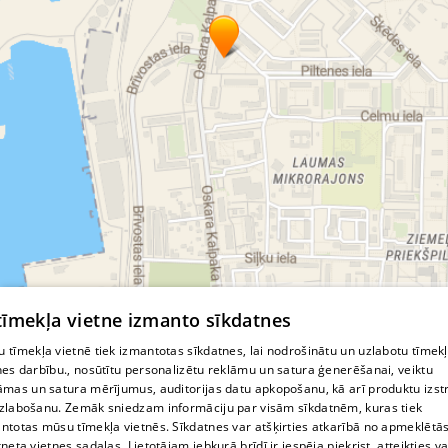
Pāvels
Jakovļevs
atslēgu darbnīca
automašīnu slēdzeņu remonts
seifa atslēgas
čipu izgatavošana
magnētisko atslēgu izgatavošana
domofona atslēgu remonts
Durvju atvēršana Liepājā
© MapTiler
© OpenStreetMap contributors
 tīmekļa vietne izmanto sīkdatnes
 tīmekļa vietnē tiek izmantotas sīkdatnes, lai nodrošinātu un uzlabotu tīmek
nes darbību., nosūtītu personalizētu reklāmu un satura ģenerēšanai, veiktu
āmas un satura mērījumus, auditorijas datu apkopošanu, kā arī produktu izst
zlabošanu. Zemāk sniedzam informāciju par visām sīkdatnēm, kuras tiek
ntotas mūsu tīmekļa vietnēs. Sīkdatnes var atšķirties atkarībā no apmeklētā
rneta vietnes sadaļas. Lietotājam jebkurā brīdī ir iespēja piekrist, atteikties va