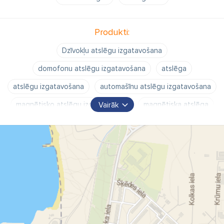
Produkti:
Dzīvokļu atslēgu izgatavošana
domofonu atslēgu izgatavošana
atslēga
atslēgu izgatavošana
automašīnu atslēgu izgatavošana
magnētisko atslēgu izgatavošana
magnētiska atslēga
Vairāk
čipu atslēgu izgatavošana
čipu atslēga
dzīvokļu durvju avārijas atvēršana
automašīnu durvju avārijas atvēršana
durvju SOS avārijas atvēršana
slēdzeņu remonts
nažu asināšana
šķēru asināšana
sadzīves nažu asināšana
overloka nažu asināšana