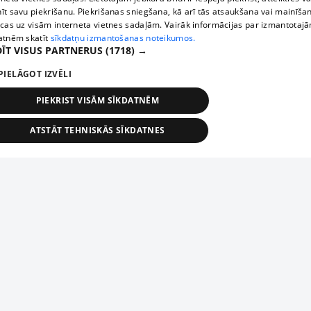
īt savu piekrišanu. Piekrišanas sniegšana, kā arī tās atsaukšana vai mainīša
ecas uz visām interneta vietnes sadaļām. Vairāk informācijas par izmantotaj
atnēm skatīt
sīkdatņu izmantošanas noteikumos.
ĪT VISUS PARTNERUS
(1718) →
PIELĀGOT IZVĒLI
PIEKRIST VISĀM SĪKDATNĒM
ATSTĀT TEHNISKĀS SĪKDATNES
TEHNISKĀS/OBLIGĀTĀS
STATISTIKAS
MĒRĶĒŠANA
FUNKCIONĀLĀS
NEKLASIFICĒTĀS
ehniskās/obligātās
Statistikas
Mērķēšana
Funkcionālās
Neklasificēt
niskās/obligātās sīkdatnes nepieciešamas, lai lietotājs varētu brīvi apmeklēt un pārlūk
Piesaki savu uzņēmumu
ekļa vietni un izmantot tās piedāvātās iespējas. Bez šīm sīkdatnēm tīmekļa vietne neva
nvērtīgi darboties un sniegt lietotājam nepieciešamo informāciju.
Ja tavs uzņēmums nav mūsu datubāzē, aizpildi vienkāršu