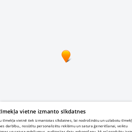
 tīmekļa vietne izmanto sīkdatnes
 tīmekļa vietnē tiek izmantotas sīkdatnes, lai nodrošinātu un uzlabotu tīmek
nes darbību., nosūtītu personalizētu reklāmu un satura ģenerēšanai, veiktu
āmas un satura mērījumus, auditorijas datu apkopošanu, kā arī produktu izst