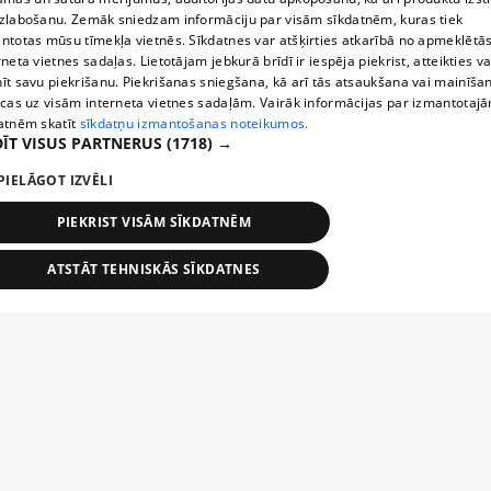
zlabošanu. Zemāk sniedzam informāciju par visām sīkdatnēm, kuras tiek
ntotas mūsu tīmekļa vietnēs. Sīkdatnes var atšķirties atkarībā no apmeklētā
rneta vietnes sadaļas. Lietotājam jebkurā brīdī ir iespēja piekrist, atteikties va
īt savu piekrišanu. Piekrišanas sniegšana, kā arī tās atsaukšana vai mainīša
ecas uz visām interneta vietnes sadaļām. Vairāk informācijas par izmantotaj
atnēm skatīt
sīkdatņu izmantošanas noteikumos.
ĪT VISUS PARTNERUS
(1718) →
PIELĀGOT IZVĒLI
PIEKRIST VISĀM SĪKDATNĒM
ATSTĀT TEHNISKĀS SĪKDATNES
TEHNISKĀS/OBLIGĀTĀS
STATISTIKAS
MĒRĶĒŠANA
FUNKCIONĀLĀS
NEKLASIFICĒTĀS
ehniskās/obligātās
Statistikas
Mērķēšana
Funkcionālās
Neklasificēt