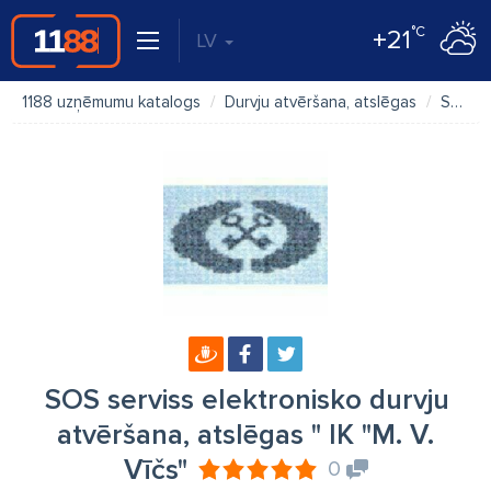
°C
+21
LV
1188 uzņēmumu katalogs
Durvju atvēršana, atslēgas
SOS serviss elektronisko durvju atvēršana, atslēgas " IK "M. V. Vīčs"
SOS serviss elektronisko durvju
atvēršana, atslēgas " IK "M. V.
Vīčs"
0