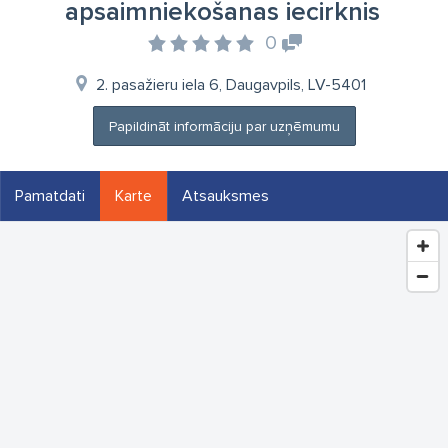
apsaimniekošanas iecirknis
0
2. pasažieru iela 6, Daugavpils, LV-5401
Papildināt informāciju par uzņēmumu
Pamatdati
Karte
Atsauksmes