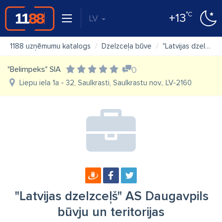
°C
+13
LV
1188 uzņēmumu katalogs
Dzelzceļa būve
"Latvijas dzelzceļš" AS Daugavpils būvju un teritorijas apsaimniekošanas iecirknis
"Belimpeks" SIA
0
Liepu iela 1a - 32, Saulkrasti, Saulkrastu nov., LV-2160
"Latvijas dzelzceļš" AS Daugavpils
būvju un teritorijas