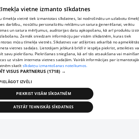
 tīmekļa vietne izmanto sīkdatnes
 tīmekļa vietnē tiek izmantotas sīkdatnes, lai nodrošinātu un uzlabotu tīmek
nes darbību., nosūtītu personalizētu reklāmu un satura ģenerēšanai, veiktu
āmas un satura mērījumus, auditorijas datu apkopošanu, kā arī produktu izst
zlabošanu. Zemāk sniedzam informāciju par visām sīkdatnēm, kuras tiek
ntotas mūsu tīmekļa vietnēs. Sīkdatnes var atšķirties atkarībā no apmeklētā
rneta vietnes sadaļas. Lietotājam jebkurā brīdī ir iespēja piekrist, atteikties va
īt savu piekrišanu. Piekrišanas sniegšana, kā arī tās atsaukšana vai mainīša
ecas uz visām interneta vietnes sadaļām. Vairāk informācijas par izmantotaj
atnēm skatīt
sīkdatņu izmantošanas noteikumos.
ĪT VISUS PARTNERUS
(1718) →
PIELĀGOT IZVĒLI
PIEKRIST VISĀM SĪKDATNĒM
ATSTĀT TEHNISKĀS SĪKDATNES
TEHNISKĀS/OBLIGĀTĀS
STATISTIKAS
MĒRĶĒŠANA
FUNKCIONĀLĀS
NEKLASIFICĒTĀS