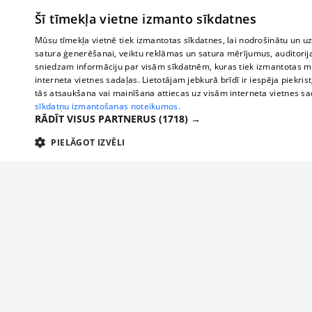
Šī tīmekļa vietne izmanto sīkdatnes
Mūsu tīmekļa vietnē tiek izmantotas sīkdatnes, lai nodrošinātu un u
satura ģenerēšanai, veiktu reklāmas un satura mērījumus, auditorij
sniedzam informāciju par visām sīkdatnēm, kuras tiek izmantotas mū
interneta vietnes sadaļas. Lietotājam jebkurā brīdī ir iespēja piekrist
tās atsaukšana vai mainīšana attiecas uz visām interneta vietnes s
sīkdatņu izmantošanas noteikumos.
RĀDĪT VISUS PARTNERUS
(1718) →
PIELĀGOT IZVĒLI
TEHNISKĀS/OBLIGĀTĀS
STATISTIKAS
M
Tehniskās/
Tehniskās/obligātās sīkdatnes nepieciešamas, lai lietotājs varētu brīvi apm
lietotājam nepieciešamo informāciju.
Par mums
Uzņēmu
Nodrošinātājs
/
Darbības
Reklāma
Autobusi
Nosaukums
Apra
Domēns
ilgums
starptau
Biznesa klientiem