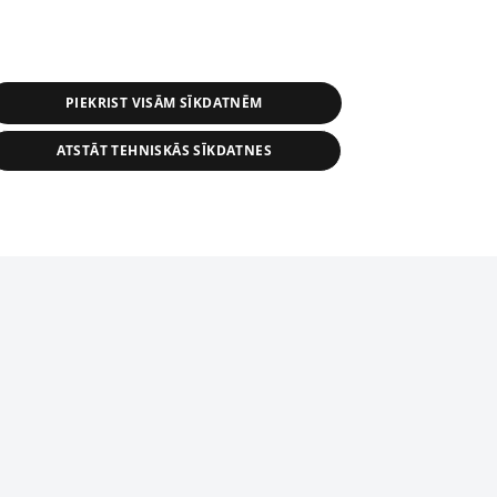
PIEKRIST VISĀM SĪKDATNĒM
ATSTĀT TEHNISKĀS SĪKDATNES
s, tās daļas vai datu bāzē iekļautās
ai informācijas daļas pavairošana vai
ādā formā stingri aizliegta. Tāpat arī ir
tīmekļa vietne nevarēs pilnvērtīgi darboties un sniegt
pielāde automātiskā režīmā. Jebkura
publicētā materiāla pārpublicēšana ir
zliegta bez 1188 web lapas redakcijas