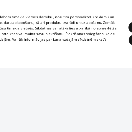
zlabotu tīmekļa vietnes darbību., nosūtītu personalizētu reklāmu un
as datu apkopošanu, kā arī produktu izstrādi un uzlabošanu. Zemāk
su tīmekļa vietnēs. Sīkdatnes var atšķirties atkarībā no apmeklētās
, atteikties vai mainīt savu piekrišanu. Piekrišanas sniegšana, kā arī
adaļām. Vairāk informācijas par izmantotajām sīkdatnēm skatīt
ĒRĶĒŠANA
FUNKCIONĀLĀS
NEKLASIFICĒTĀS
1188 datu bāze
obligātās
Statistikas
Mērķēšana
Funkcionālās
Neklasificētās
informācijas, v
izplatīšana jebk
eklēt un pārlūkot tīmekļa vietni un izmantot tās piedāvātās iespējas. Bez šīm sīkdatnēm 
aizliegta leju
mi
Kinoteātros
1188 web lapā 
, vilcieni,
TV programma
kategoriski ai
ksts
tiskie reisi
atļaujas.
Līguma noteikumi