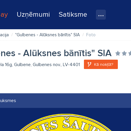
lay
Uzņēmumi
Satiksme
acija
"Gulbenes - Alūksnes bānītis" SIA
Foto
nes - Alūksnes bānītis" SIA
ela 16g, Gulbene, Gulbenes nov., LV-4401
Kā nokļūt?
auksmes