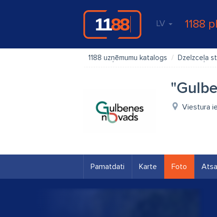
1188 p
LV
1188 uzņēmumu katalogs
Dzelzceļa st
"Gulbe
Viestura i
Pamatdati
Karte
Foto
Ats