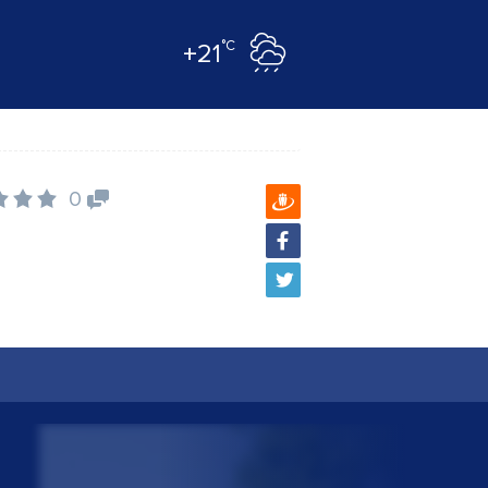
°C
+21
0