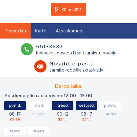
Kā nokļūt?
Pamatdati
Karte
Atsauksmes
65133637
Kokneses novada Dzimtsarakstu nodaļa
Nosūtīt e-pastu
sarmite.rode@aizkraukle.lv
Darba laiks:
Pusdienu pārtraukums no 12.00 - 13.00
pirmd.
otrd.
trešd.
ceturtd.
piektd.
08
17
09
12
08
17
Slēgts
Slēgts
12
13
12
13
12
13
sestd.
svētd.