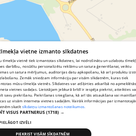
© MapTiler
© OpenStreetMap contributors
 tīmekļa vietne izmanto sīkdatnes
 tīmekļa vietnē tiek izmantotas sīkdatnes, lai nodrošinātu un uzlabotu tīmek
nes darbību., nosūtītu personalizētu reklāmu un satura ģenerēšanai, veiktu
āmas un satura mērījumus, auditorijas datu apkopošanu, kā arī produktu izst
zlabošanu. Zemāk sniedzam informāciju par visām sīkdatnēm, kuras tiek
ntotas mūsu tīmekļa vietnēs. Sīkdatnes var atšķirties atkarībā no apmeklētā
rneta vietnes sadaļas. Lietotājam jebkurā brīdī ir iespēja piekrist, atteikties va
īt savu piekrišanu. Piekrišanas sniegšana, kā arī tās atsaukšana vai mainīša
ecas uz visām interneta vietnes sadaļām. Vairāk informācijas par izmantotaj
atnēm skatīt
sīkdatņu izmantošanas noteikumos.
ĪT VISUS PARTNERUS
(1718) →
PIELĀGOT IZVĒLI
PIEKRIST VISĀM SĪKDATNĒM