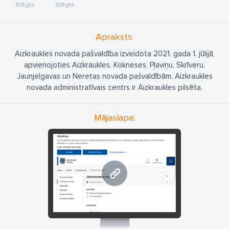
Slēgts
Slēgts
Apraksts:
Aizkraukles novada pašvaldība izveidota 2021. gada 1. jūlijā,
apvienojoties Aizkraukles, Kokneses, Pļaviņu, Skrīveru,
Jaunjelgavas un Neretas novada pašvaldībām. Aizkraukles
novada administratīvais centrs ir Aizkraukles pilsēta.
Mājaslapa:
www.aizkraukle.lv