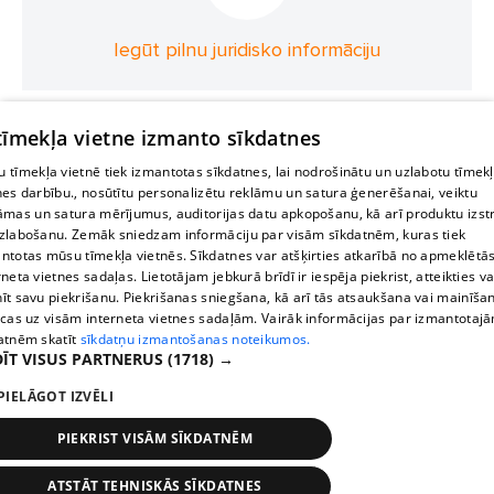
Iegūt pilnu juridisko informāciju
 tīmekļa vietne izmanto sīkdatnes
 tīmekļa vietnē tiek izmantotas sīkdatnes, lai nodrošinātu un uzlabotu tīmek
nes darbību., nosūtītu personalizētu reklāmu un satura ģenerēšanai, veiktu
āmas un satura mērījumus, auditorijas datu apkopošanu, kā arī produktu izst
zlabošanu. Zemāk sniedzam informāciju par visām sīkdatnēm, kuras tiek
ntotas mūsu tīmekļa vietnēs. Sīkdatnes var atšķirties atkarībā no apmeklētā
rneta vietnes sadaļas. Lietotājam jebkurā brīdī ir iespēja piekrist, atteikties va
īt savu piekrišanu. Piekrišanas sniegšana, kā arī tās atsaukšana vai mainīša
ecas uz visām interneta vietnes sadaļām. Vairāk informācijas par izmantotaj
atnēm skatīt
sīkdatņu izmantošanas noteikumos.
ĪT VISUS PARTNERUS
(1718) →
PIELĀGOT IZVĒLI
PIEKRIST VISĀM SĪKDATNĒM
ATSTĀT TEHNISKĀS SĪKDATNES