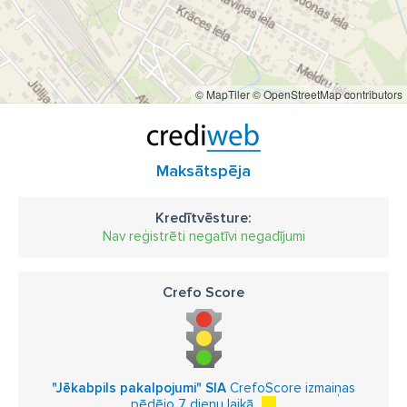
© MapTiler
© OpenStreetMap contributors
Maksātspēja
Kredītvēsture:
Nav reģistrēti negatīvi negadījumi
Crefo Score
"Jēkabpils pakalpojumi" SIA
CrefoScore izmaiņas
pēdējo 7 dienu laikā