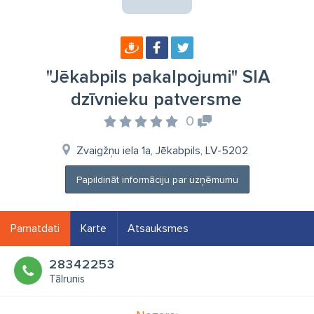
"Jēkabpils pakalpojumi" SIA
dzīvnieku patversme
0
Zvaigžņu iela 1a, Jēkabpils, LV-5202
Papildināt informāciju par uzņēmumu
Pamatdati
Karte
Atsauksmes
28342253
Tālrunis