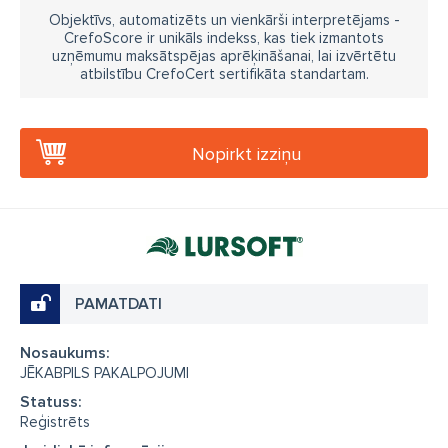
Objektīvs, automatizēts un vienkārši interpretējams -
CrefoScore ir unikāls indekss, kas tiek izmantots
uzņēmumu maksātspējas aprēķināšanai, lai izvērtētu
atbilstību CrefoCert sertifikāta standartam.
Nopirkt izziņu
PAMATDATI
Nosaukums:
JĒKABPILS PAKALPOJUMI
Statuss:
Reģistrēts