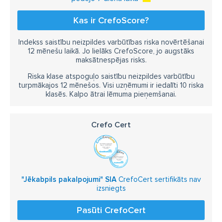
Kas ir CrefoScore?
Indekss saistību neizpildes varbūtības riska novērtēšanai
12 mēnešu laikā. Jo lielāks CrefoScore, jo augstāks
maksātnespējas risks.
Riska klase atspoguļo saistību neizpildes varbūtību
turpmākajos 12 mēnešos. Visi uzņēmumi ir iedalīti 10 riska
klasēs. Kalpo ātrai lēmuma pieņemšanai.
Crefo Cert
"Jēkabpils pakalpojumi" SIA
CrefoCert sertifikāts nav
izsniegts
Pasūti CrefoCert