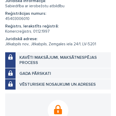
Juridiskā informācija:
Sabiedrība ar ierobežotu atbildību
Reģistrācijas numurs:
45403006010
Reģistrs, Ierakstīts reģistrā:
Komercreģistrs, 01.12.1997
Juridiskā adrese:
Jēkabpils nov., Jēkabpils, Zemgales iela 24/1, LV-5201
KAVĒTI MAKSĀJUMI, MAKSĀTNESPĒJAS
PROCESS
GADA PĀRSKATI
VĒSTURISKIE NOSAUKUMI UN ADRESES