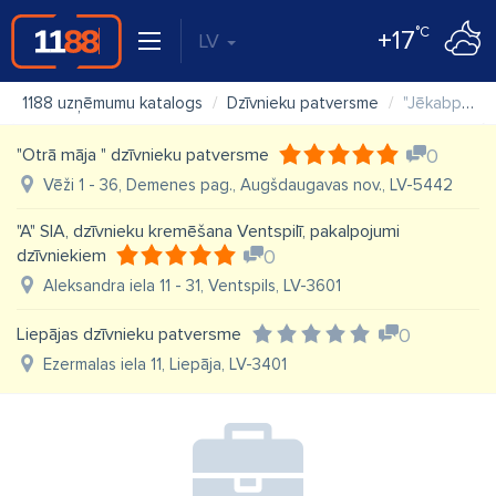
°C
+17
LV
1188 uzņēmumu katalogs
Dzīvnieku patversme
"Jēkabpils pakalpojumi" SIA dzīvnieku patversme
"Otrā māja " dzīvnieku patversme
0
Vēži 1 - 36, Demenes pag., Augšdaugavas nov., LV-5442
"A" SIA, dzīvnieku kremēšana Ventspilī, pakalpojumi
dzīvniekiem
0
Aleksandra iela 11 - 31, Ventspils, LV-3601
Liepājas dzīvnieku patversme
0
Ezermalas iela 11, Liepāja, LV-3401