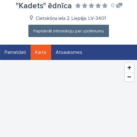
"Kadets" ēdnīca
0
Cietokšņa iela 2, Liepāja, LV-3401
Papildināt informāciju par uzņēmumu
Pamatdati
Karte
Atsauksmes