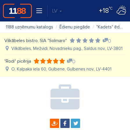
°C
+18
LV
1188 uzņēmumu katalogs
Ēdienu piegāde
"Kadets" ēdnīca
Vilkābeles bistro, SIA "Solmaro"
0
Vilkābeles, Mežvidi, Novadnieku pag., Saldus nov., LV-3801
"Rodi" picērija
0
O. Kalpaka iela 60, Gulbene, Gulbenes nov., LV-4401