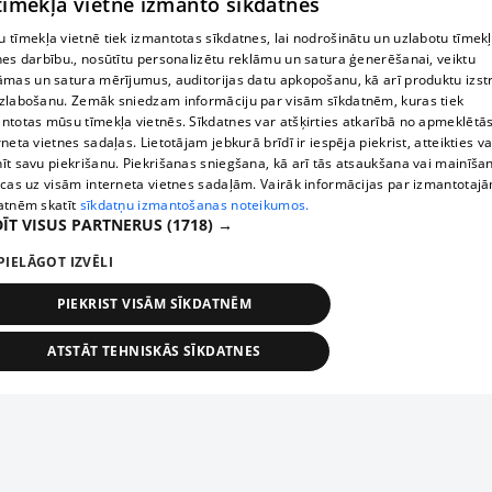
 tīmekļa vietne izmanto sīkdatnes
 tīmekļa vietnē tiek izmantotas sīkdatnes, lai nodrošinātu un uzlabotu tīmek
nes darbību., nosūtītu personalizētu reklāmu un satura ģenerēšanai, veiktu
āmas un satura mērījumus, auditorijas datu apkopošanu, kā arī produktu izst
zlabošanu. Zemāk sniedzam informāciju par visām sīkdatnēm, kuras tiek
ntotas mūsu tīmekļa vietnēs. Sīkdatnes var atšķirties atkarībā no apmeklētā
rneta vietnes sadaļas. Lietotājam jebkurā brīdī ir iespēja piekrist, atteikties va
īt savu piekrišanu. Piekrišanas sniegšana, kā arī tās atsaukšana vai mainīša
ecas uz visām interneta vietnes sadaļām. Vairāk informācijas par izmantotaj
atnēm skatīt
sīkdatņu izmantošanas noteikumos.
ĪT VISUS PARTNERUS
(1718) →
PIELĀGOT IZVĒLI
PIEKRIST VISĀM SĪKDATNĒM
ATSTĀT TEHNISKĀS SĪKDATNES
TEHNISKĀS/OBLIGĀTĀS
STATISTIKAS
MĒRĶĒŠANA
FUNKCIONĀLĀS
NEKLASIFICĒTĀS