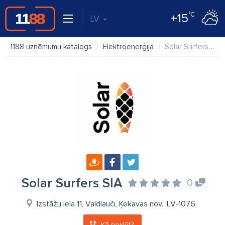
°C
+15
LV
1188 uzņēmumu katalogs
Elektroenerģija
Solar Surfers SIA
Solar Surfers SIA
0
Izstāžu iela 11, Valdlauči, Ķekavas nov., LV-1076
Kā nokļūt?