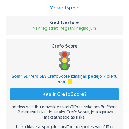
Maksātspēja
Kredītvēsture:
Nav reģistrēti negatīvi negadījumi
Crefo Score
Solar Surfers SIA
CrefoScore izmaiņas pēdējo 7 dienu
laikā
Kas ir CrefoScore?
Indekss saistību neizpildes varbūtības riska novērtēšanai
12 mēnešu laikā. Jo lielāks CrefoScore, jo augstāks
maksātnespējas risks.
Riska klase atspoguļo saistību neizpildes varbūtību