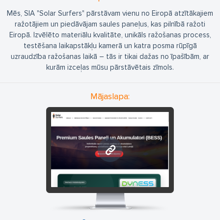
Mēs, SIA "Solar Surfers" pārstāvam vienu no Eiropā atzītākajiem
ražotājiem un piedāvājam saules paneļus, kas pilnībā ražoti
Eiropā. Izvēlēto materiālu kvalitāte, unikāls ražošanas process,
testēšana laikapstākļu kamerā un katra posma rūpīgā
uzraudzība ražošanas laikā – tās ir tikai dažas no īpašībām, ar
kurām izceļas mūsu pārstāvētais zīmols.
Mājaslapa:
solarsurfers.lv