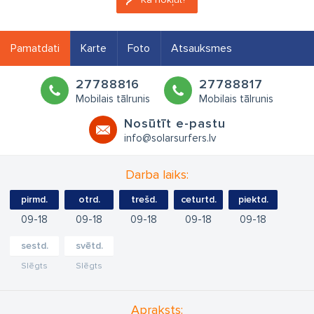
Pamatdati
Karte
Foto
Atsauksmes
27788816
27788817
Mobilais tālrunis
Mobilais tālrunis
Nosūtīt e-pastu
info@solarsurfers.lv
Darba laiks:
pirmd.
otrd.
trešd.
ceturtd.
piektd.
09
18
09
18
09
18
09
18
09
18
sestd.
svētd.
Slēgts
Slēgts
Apraksts: