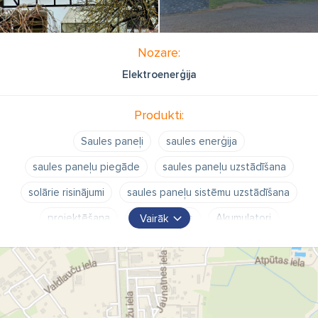
Nozare:
Elektroenerģija
Produkti:
Saules paneļi
saules enerģija
saules paneļu piegāde
saules paneļu uzstādīšana
solārie risinājumi
saules paneļu sistēmu uzstādīšana
projektēšana
konsultācijas
Akumulatori
Vairāk
akumulatoru sistēmas
enerģijas uzkrāšanas iekārtas
backup sistēmas
nepārtrauktās barošanas sistēma
off-grid sistēmas
beztīkla saules paneļu sistēmas