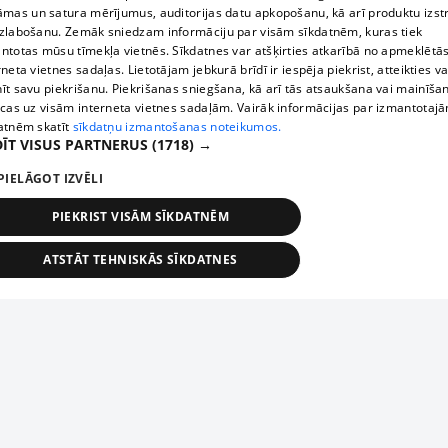
āmas un satura mērījumus, auditorijas datu apkopošanu, kā arī produktu izst
zlabošanu. Zemāk sniedzam informāciju par visām sīkdatnēm, kuras tiek
ntotas mūsu tīmekļa vietnēs. Sīkdatnes var atšķirties atkarībā no apmeklētā
rneta vietnes sadaļas. Lietotājam jebkurā brīdī ir iespēja piekrist, atteikties va
īt savu piekrišanu. Piekrišanas sniegšana, kā arī tās atsaukšana vai mainīša
ecas uz visām interneta vietnes sadaļām. Vairāk informācijas par izmantotaj
atnēm skatīt
sīkdatņu izmantošanas noteikumos.
ĪT VISUS PARTNERUS
(1718) →
PIELĀGOT IZVĒLI
PIEKRIST VISĀM SĪKDATNĒM
ATSTĀT TEHNISKĀS SĪKDATNES
TEHNISKĀS/OBLIGĀTĀS
STATISTIKAS
MĒRĶĒŠANA
FUNKCIONĀLĀS
NEKLASIFICĒTĀS
ehniskās/obligātās
Statistikas
Mērķēšana
Funkcionālās
Neklasificēt