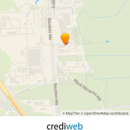
saules paneļu stiprinājumi
invertori
hibrīdinvertori
dyness akumulatori
dyness
livoltek
livoltek invertori
livoltek hibrīdinvertori
hibrīdinvertori
aiko
aiko saules paneļi
bisol
bisol saules paneļi
ja solar paneļi
jinko paneļi
enerģijas uzkrāšana
© MapTiler
© OpenStreetMap contributors