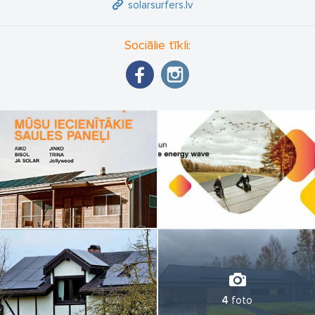
solarsurfers.lv
Sociālie tīkli:
4
foto