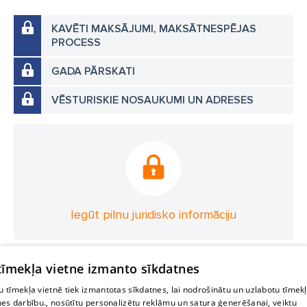
KAVĒTI MAKSĀJUMI, MAKSĀTNESPĒJAS
PROCESS
GADA PĀRSKATI
VĒSTURISKIE NOSAUKUMI UN ADRESES
Iegūt pilnu juridisko informāciju
 tīmekļa vietne izmanto sīkdatnes
 tīmekļa vietnē tiek izmantotas sīkdatnes, lai nodrošinātu un uzlabotu tīmek
nes darbību., nosūtītu personalizētu reklāmu un satura ģenerēšanai, veiktu