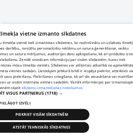
 tīmekļa vietne izmanto sīkdatnes
 tīmekļa vietnē tiek izmantotas sīkdatnes, lai nodrošinātu un uzlabotu tīmek
nes darbību., nosūtītu personalizētu reklāmu un satura ģenerēšanai, veiktu
āmas un satura mērījumus, auditorijas datu apkopošanu, kā arī produktu izst
zlabošanu. Zemāk sniedzam informāciju par visām sīkdatnēm, kuras tiek
ntotas mūsu tīmekļa vietnēs. Sīkdatnes var atšķirties atkarībā no apmeklētā
rneta vietnes sadaļas. Lietotājam jebkurā brīdī ir iespēja piekrist, atteikties va
īt savu piekrišanu. Piekrišanas sniegšana, kā arī tās atsaukšana vai mainīša
ecas uz visām interneta vietnes sadaļām. Vairāk informācijas par izmantotaj
atnēm skatīt
sīkdatņu izmantošanas noteikumos.
ĪT VISUS PARTNERUS
(1718) →
PIELĀGOT IZVĒLI
PIEKRIST VISĀM SĪKDATNĒM
ATSTĀT TEHNISKĀS SĪKDATNES