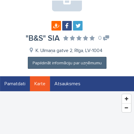
"B&S" SIA
0
K. Ulmaņa gatve 2, Rīga, LV-1004
Papildināt informāciju par uzņēmumu
Pamatdati
Karte
Atsauksmes