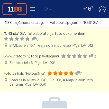
°C
+16
LV
1188 uzņēmumu katalogs
Foto pakalpojumi
"B&S" SIA
Ka
"1. Rānda" SIA, fotolaboratorija, foto dokumentiem
0
Brīvības iela 167, (ieeja no Senču ielas), Rīga, LV-1012
www.vitafoto.lv, foto pakalpojumi
0
Šarlotes iela 6, Rīga, LV-1001
Foto veikals "Fotogrāfija"
0
Stacijas laukums 2, T/C "ORIGO", A Māja, blakus Info
centram, Rīga, LV-1050