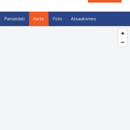
Pamatdati
Karte
Foto
Atsauksmes