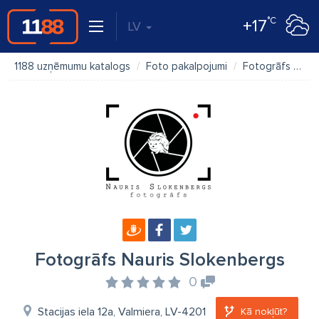
°C
+17
LV
1188 uzņēmumu katalogs
Foto pakalpojumi
Fotogrāfs Nauris Slokenbergs
Fotogrāfs Nauris Slokenbergs
0
Stacijas iela 12a, Valmiera, LV-4201
Kā nokļūt?