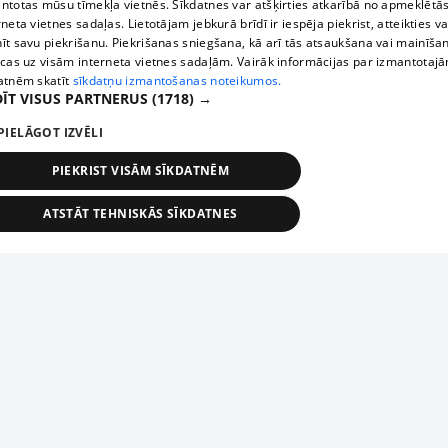
ntotas mūsu tīmekļa vietnēs. Sīkdatnes var atšķirties atkarībā no apmeklētā
rneta vietnes sadaļas. Lietotājam jebkurā brīdī ir iespēja piekrist, atteikties va
īt savu piekrišanu. Piekrišanas sniegšana, kā arī tās atsaukšana vai mainīša
ecas uz visām interneta vietnes sadaļām. Vairāk informācijas par izmantotaj
atnēm skatīt
sīkdatņu izmantošanas noteikumos.
ĪT VISUS PARTNERUS
(1718) →
PIELĀGOT IZVĒLI
PIEKRIST VISĀM SĪKDATNĒM
ATSTĀT TEHNISKĀS SĪKDATNES
TEHNISKĀS/OBLIGĀTĀS
STATISTIKAS
MĒRĶĒŠANA
FUNKCIONĀLĀS
NEKLASIFICĒTĀS
ehniskās/obligātās
Statistikas
Mērķēšana
Funkcionālās
Neklasificēt
niskās/obligātās sīkdatnes nepieciešamas, lai lietotājs varētu brīvi apmeklēt un pārlūk
Piesaki savu uzņēmumu
ekļa vietni un izmantot tās piedāvātās iespējas. Bez šīm sīkdatnēm tīmekļa vietne neva