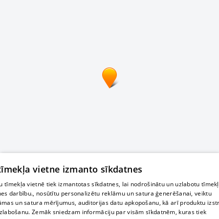
 tīmekļa vietne izmanto sīkdatnes
 tīmekļa vietnē tiek izmantotas sīkdatnes, lai nodrošinātu un uzlabotu tīmek
nes darbību., nosūtītu personalizētu reklāmu un satura ģenerēšanai, veiktu
āmas un satura mērījumus, auditorijas datu apkopošanu, kā arī produktu izst
zlabošanu. Zemāk sniedzam informāciju par visām sīkdatnēm, kuras tiek