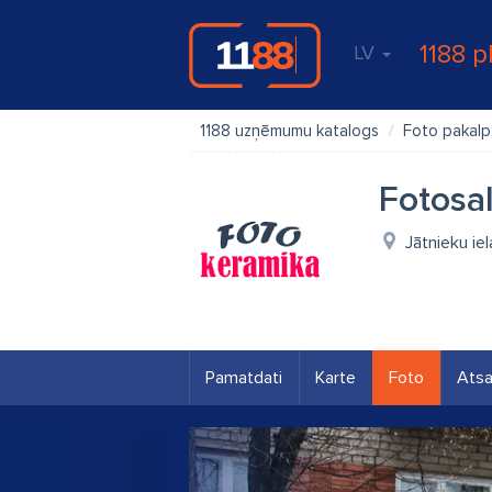
1188 p
LV
1188 uzņēmumu katalogs
Foto pakalp
Fotosal
Jātnieku ie
Pamatdati
Karte
Foto
Ats