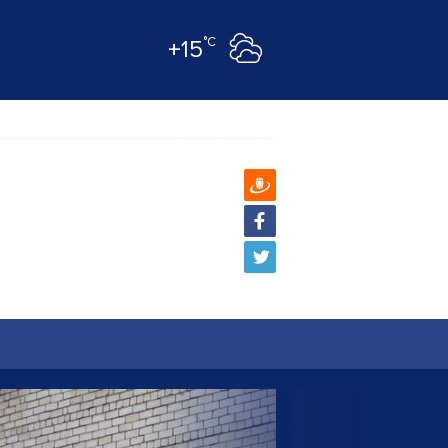
°C
+15