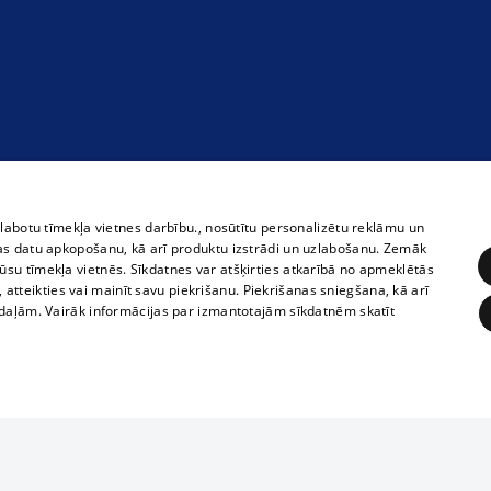
zlabotu tīmekļa vietnes darbību., nosūtītu personalizētu reklāmu un
as datu apkopošanu, kā arī produktu izstrādi un uzlabošanu. Zemāk
su tīmekļa vietnēs. Sīkdatnes var atšķirties atkarībā no apmeklētās
, atteikties vai mainīt savu piekrišanu. Piekrišanas sniegšana, kā arī
adaļām. Vairāk informācijas par izmantotajām sīkdatnēm skatīt
ĒRĶĒŠANA
FUNKCIONĀLĀS
NEKLASIFICĒTĀS