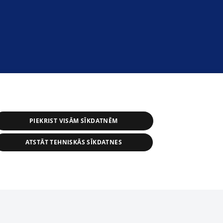
PIEKRIST VISĀM SĪKDATNĒM
ATSTĀT TEHNISKĀS SĪKDATNES