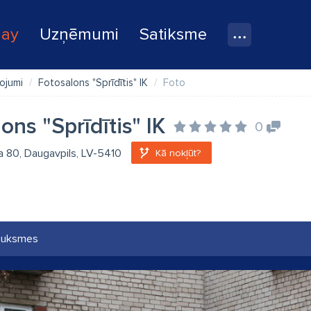
lay
Uzņēmumi
Satiksme
ojumi
Fotosalons "Sprīdītis" IK
Foto
ons "Sprīdītis" IK
0
la 80, Daugavpils, LV-5410
Kā nokļūt?
auksmes