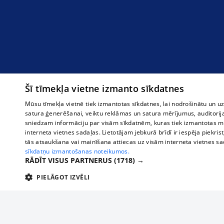
Šī tīmekļa vietne izmanto sīkdatnes
Mūsu tīmekļa vietnē tiek izmantotas sīkdatnes, lai nodrošinātu un u
satura ģenerēšanai, veiktu reklāmas un satura mērījumus, auditorij
sniedzam informāciju par visām sīkdatnēm, kuras tiek izmantotas mū
interneta vietnes sadaļas. Lietotājam jebkurā brīdī ir iespēja piekrist
tās atsaukšana vai mainīšana attiecas uz visām interneta vietnes s
sīkdatņu izmantošanas noteikumos.
RĀDĪT VISUS PARTNERUS
(1718) →
PIELĀGOT IZVĒLI
TEHNISKĀS/OBLIGĀTĀS
STATISTIKAS
M