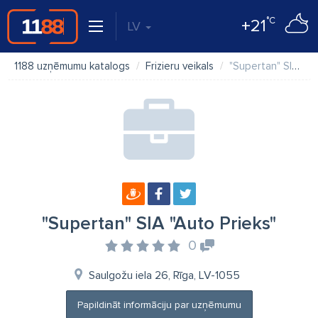
°C
+21
LV
1188 uzņēmumu katalogs
Frizieru veikals
"Supertan" SIA "Auto Prieks"
"Supertan" SIA "Auto Prieks"
0
Saulgožu iela 26, Rīga, LV-1055
Papildināt informāciju par uzņēmumu