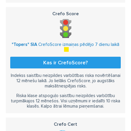
Crefo Score
"Topers" SIA
CrefoScore izmaiņas pēdējo 7 dienu laikā
Kas ir CrefoScore?
Indekss saistību neizpildes varbūtības riska novērtēšanai
12 mēnešu laikā. Jo lielāks CrefoScore, jo augstāks
maksātnespējas risks.
Riska klase atspoguļo saistību neizpildes varbūtību
turpmākajos 12 mēnešos. Visi uzņēmumi ir iedalīti 10 riska
klasēs. Kalpo ātrai lēmuma pieņemšanai.
Crefo Cert