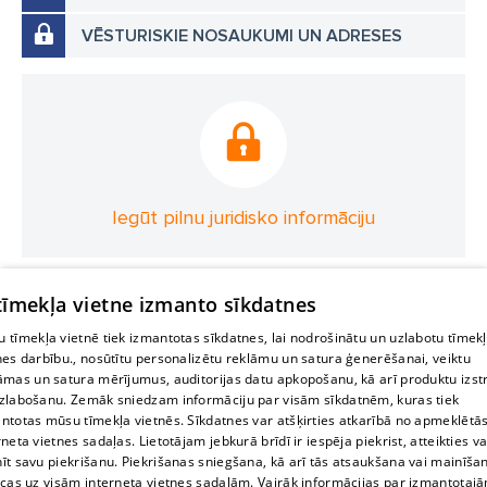
VĒSTURISKIE NOSAUKUMI UN ADRESES
Iegūt pilnu juridisko informāciju
 tīmekļa vietne izmanto sīkdatnes
 tīmekļa vietnē tiek izmantotas sīkdatnes, lai nodrošinātu un uzlabotu tīmek
nes darbību., nosūtītu personalizētu reklāmu un satura ģenerēšanai, veiktu
āmas un satura mērījumus, auditorijas datu apkopošanu, kā arī produktu izst
zlabošanu. Zemāk sniedzam informāciju par visām sīkdatnēm, kuras tiek
ntotas mūsu tīmekļa vietnēs. Sīkdatnes var atšķirties atkarībā no apmeklētā
rneta vietnes sadaļas. Lietotājam jebkurā brīdī ir iespēja piekrist, atteikties va
īt savu piekrišanu. Piekrišanas sniegšana, kā arī tās atsaukšana vai mainīša
ecas uz visām interneta vietnes sadaļām. Vairāk informācijas par izmantotaj