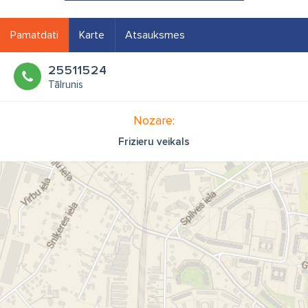
Pamatdati
Karte
Atsauksmes
25511524
Tālrunis
Nozare:
Frizieru veikals