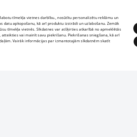
zlabotu tīmekļa vietnes darbību., nosūtītu personalizētu reklāmu un
as datu apkopošanu, kā arī produktu izstrādi un uzlabošanu. Zemāk
su tīmekļa vietnēs. Sīkdatnes var atšķirties atkarībā no apmeklētās
, atteikties vai mainīt savu piekrišanu. Piekrišanas sniegšana, kā arī
adaļām. Vairāk informācijas par izmantotajām sīkdatnēm skatīt
ĒRĶĒŠANA
FUNKCIONĀLĀS
NEKLASIFICĒTĀS
1188 datu bāze
obligātās
Statistikas
Mērķēšana
Funkcionālās
Neklasificētās
informācijas, v
izplatīšana jebk
eklēt un pārlūkot tīmekļa vietni un izmantot tās piedāvātās iespējas. Bez šīm sīkdatnēm 
aizliegta leju
mi
Kinoteātros
1188 web lapā 
, vilcieni,
TV programma
kategoriski ai
ksts
tiskie reisi
atļaujas.
Līguma noteikumi