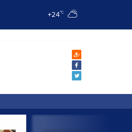
°C
+24