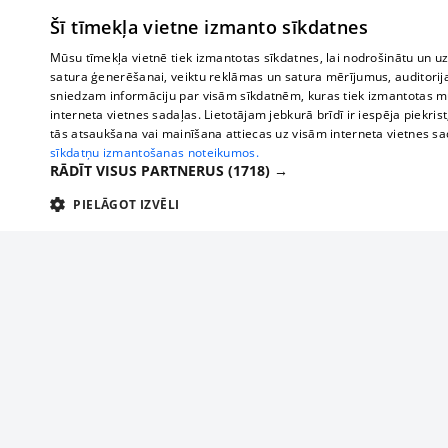
Šī tīmekļa vietne izmanto sīkdatnes
Mūsu tīmekļa vietnē tiek izmantotas sīkdatnes, lai nodrošinātu un u
satura ģenerēšanai, veiktu reklāmas un satura mērījumus, auditorij
sniedzam informāciju par visām sīkdatnēm, kuras tiek izmantotas mū
interneta vietnes sadaļas. Lietotājam jebkurā brīdī ir iespēja piekrist
tās atsaukšana vai mainīšana attiecas uz visām interneta vietnes s
sīkdatņu izmantošanas noteikumos.
RĀDĪT VISUS PARTNERUS
(1718) →
PIELĀGOT IZVĒLI
TEHNISKĀS/OBLIGĀTĀS
STATISTIKAS
M
Tehniskās/
Tehniskās/obligātās sīkdatnes nepieciešamas, lai lietotājs varētu brīvi apm
lietotājam nepieciešamo informāciju.
Par mums
Uzņēmu
Nodrošinātājs
/
Darbības
Reklāma
Autobusi
Nosaukums
Apra
Domēns
ilgums
starptau
Biznesa klientiem