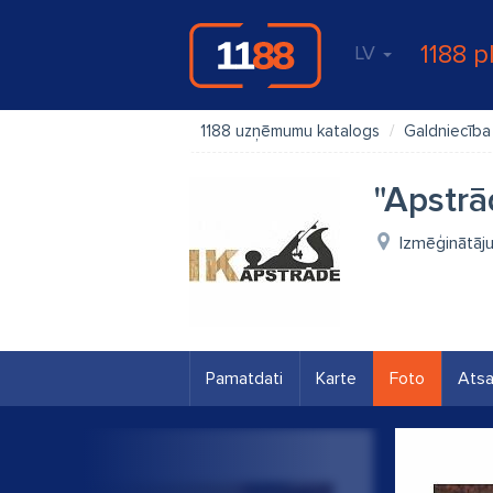
1188 p
LV
1188 uzņēmumu katalogs
Galdniecība
"Apstrā
Izmēģinātāju 
Pamatdati
Karte
Foto
Ats