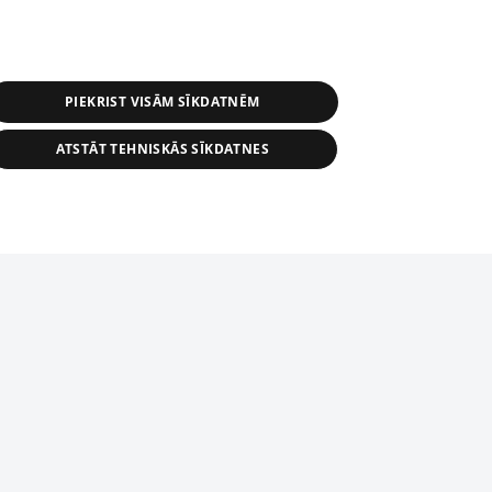
PIEKRIST VISĀM SĪKDATNĒM
ATSTĀT TEHNISKĀS SĪKDATNES
s, tās daļas vai datu bāzē iekļautās
ai informācijas daļas pavairošana vai
ādā formā stingri aizliegta. Tāpat arī ir
tīmekļa vietne nevarēs pilnvērtīgi darboties un sniegt
pielāde automātiskā režīmā. Jebkura
publicētā materiāla pārpublicēšana ir
zliegta bez 1188 web lapas redakcijas