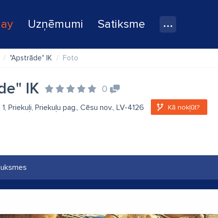
lay
Uzņēmumi
Satiksme
"Apstrāde" IK
Foto
de" IK
0
1, Priekuļi, Priekuļu pag., Cēsu nov., LV-4126
Kā nokļūt?
auksmes