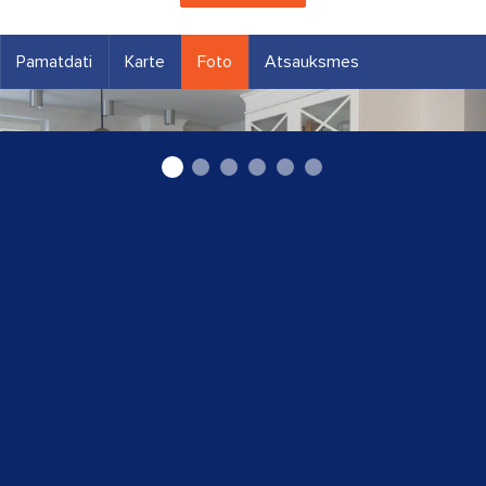
Pamatdati
Karte
Foto
Atsauksmes
Koka virtuves iekārta