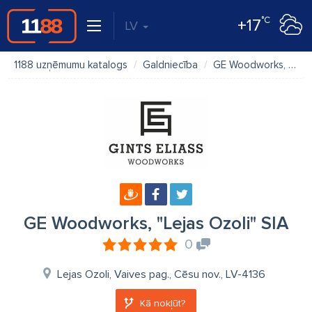
°C
+17
LV
1188 uzņēmumu katalogs
Galdniecība
GE Woodworks, "Lejas Ozoli" SIA
GE Woodworks, "Lejas Ozoli" SIA
0
Lejas Ozoli, Vaives pag., Cēsu nov., LV-4136
Kā nokļūt?