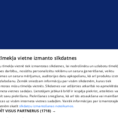
 tīmekļa vietne izmanto sīkdatnes
 tīmekļa vietnē tiek izmantotas sīkdatnes, lai nodrošinātu un uzlabotu tīmek
nes darbību., nosūtītu personalizētu reklāmu un satura ģenerēšanai, veiktu
āmas un satura mērījumus, auditorijas datu apkopošanu, kā arī produktu izst
zlabošanu. Zemāk sniedzam informāciju par visām sīkdatnēm, kuras tiek
ntotas mūsu tīmekļa vietnēs. Sīkdatnes var atšķirties atkarībā no apmeklētā
rneta vietnes sadaļas. Lietotājam jebkurā brīdī ir iespēja piekrist, atteikties va
īt savu piekrišanu. Piekrišanas sniegšana, kā arī tās atsaukšana vai mainīša
ecas uz visām interneta vietnes sadaļām. Vairāk informācijas par izmantotaj
atnēm skatīt
sīkdatņu izmantošanas noteikumos.
ĪT VISUS PARTNERUS
(1718) →