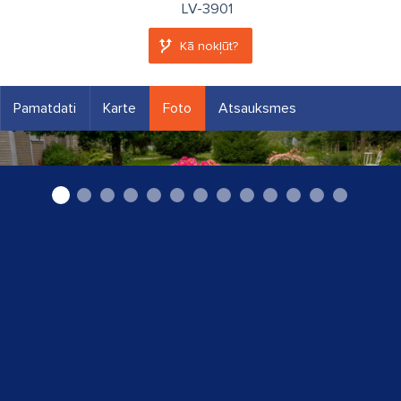
LV-3901
Kā nokļūt?
Pamatdati
Karte
Foto
Atsauksmes