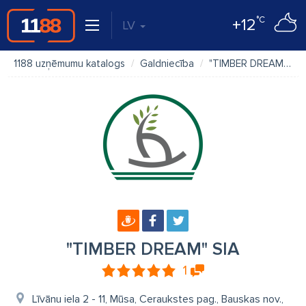
°C
+12
LV
1188 uzņēmumu katalogs
Galdniecība
"TIMBER DREAM" SIA
"TIMBER DREAM" SIA
1
Līvānu iela 2 - 11, Mūsa, Ceraukstes pag., Bauskas nov.,