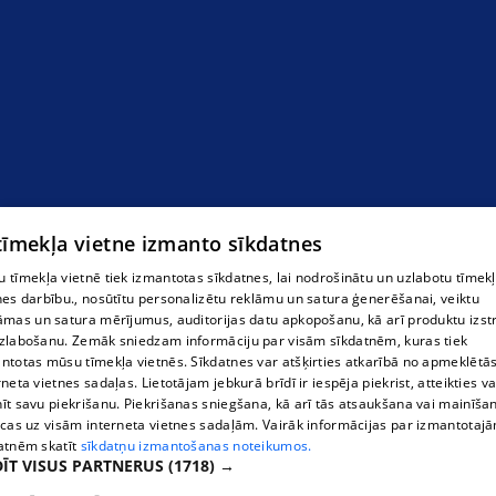
dārza mēbeles
 tīmekļa vietne izmanto sīkdatnes
 tīmekļa vietnē tiek izmantotas sīkdatnes, lai nodrošinātu un uzlabotu tīmek
nes darbību., nosūtītu personalizētu reklāmu un satura ģenerēšanai, veiktu
āmas un satura mērījumus, auditorijas datu apkopošanu, kā arī produktu izst
zlabošanu. Zemāk sniedzam informāciju par visām sīkdatnēm, kuras tiek
ntotas mūsu tīmekļa vietnēs. Sīkdatnes var atšķirties atkarībā no apmeklētā
rneta vietnes sadaļas. Lietotājam jebkurā brīdī ir iespēja piekrist, atteikties va
īt savu piekrišanu. Piekrišanas sniegšana, kā arī tās atsaukšana vai mainīša
ecas uz visām interneta vietnes sadaļām. Vairāk informācijas par izmantotaj
atnēm skatīt
sīkdatņu izmantošanas noteikumos.
ĪT VISUS PARTNERUS
(1718) →