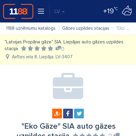
°C
+19
LV
1188 uzņēmumu katalogs
Gāzes uzpildes stacijas
"Eko Gāze" SIA auto gāzes uzpildes stacija
"Latvijas Propāna gāze" SIA, Liepājas auto gāzes uzpildes
stacija
0
Airītes iela 8, Liepāja, LV-3407
"Eko Gāze" SIA auto gāzes
0