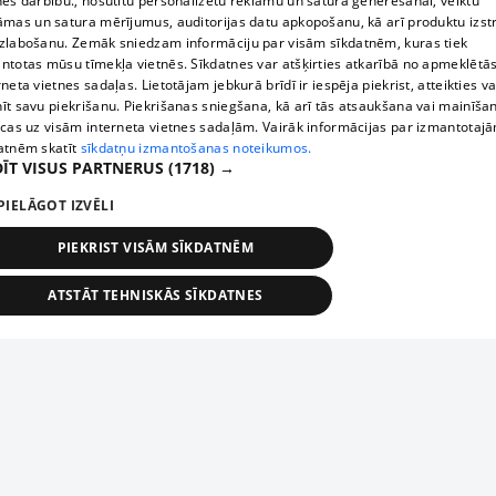
nes darbību., nosūtītu personalizētu reklāmu un satura ģenerēšanai, veiktu
āmas un satura mērījumus, auditorijas datu apkopošanu, kā arī produktu izst
zlabošanu. Zemāk sniedzam informāciju par visām sīkdatnēm, kuras tiek
ntotas mūsu tīmekļa vietnēs. Sīkdatnes var atšķirties atkarībā no apmeklētā
rneta vietnes sadaļas. Lietotājam jebkurā brīdī ir iespēja piekrist, atteikties va
īt savu piekrišanu. Piekrišanas sniegšana, kā arī tās atsaukšana vai mainīša
ecas uz visām interneta vietnes sadaļām. Vairāk informācijas par izmantotaj
atnēm skatīt
sīkdatņu izmantošanas noteikumos.
ĪT VISUS PARTNERUS
(1718) →
PIELĀGOT IZVĒLI
PIEKRIST VISĀM SĪKDATNĒM
ATSTĀT TEHNISKĀS SĪKDATNES
TEHNISKĀS/OBLIGĀTĀS
STATISTIKAS
MĒRĶĒŠANA
FUNKCIONĀLĀS
NEKLASIFICĒTĀS
ehniskās/obligātās
Statistikas
Mērķēšana
Funkcionālās
Neklasificēt