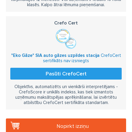
klasēs. Kalpo ātrai lēmuma pieņemšanai.
Crefo Cert
"Eko Gāze" SIA auto gāzes uzpildes stacija
CrefoCert
sertifikāts nav izsniegts
Pasūti CrefoCert
Objektīvs, automatizēts un vienkārši interpretējams -
CrefoScore ir unikāls indekss, kas tiek izmantots
uzņēmumu maksātspējas aprēķināšanai, lai izvērtētu
atbilstību CrefoCert sertifikāta standartam.
Nopirkt izziņu