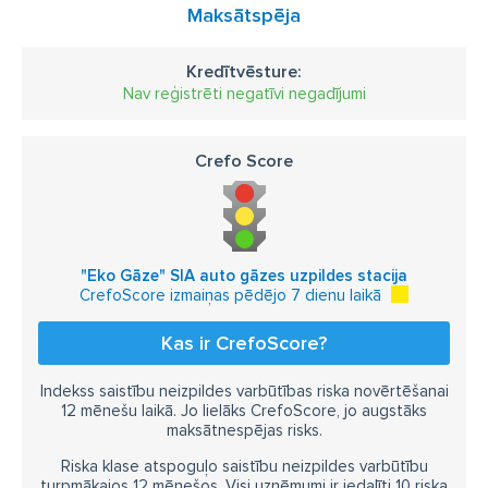
Maksātspēja
Kredītvēsture:
Nav reģistrēti negatīvi negadījumi
Crefo Score
"Eko Gāze" SIA auto gāzes uzpildes stacija
CrefoScore izmaiņas pēdējo 7 dienu laikā
Kas ir CrefoScore?
Indekss saistību neizpildes varbūtības riska novērtēšanai
12 mēnešu laikā. Jo lielāks CrefoScore, jo augstāks
maksātnespējas risks.
Riska klase atspoguļo saistību neizpildes varbūtību
turpmākajos 12 mēnešos. Visi uzņēmumi ir iedalīti 10 riska