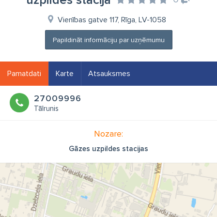
uzpildes stacija
Vienības gatve 117, Rīga, LV-1058
Papildināt informāciju par uzņēmumu
Pamatdati
Karte
Atsauksmes
27009996
Tālrunis
Nozare:
Gāzes uzpildes stacijas