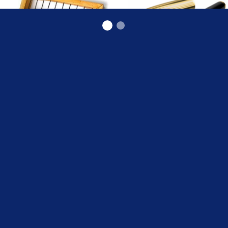
grāmatvedības konsultācijas