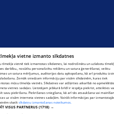
 tīmekļa vietne izmanto sīkdatnes
 tīmekļa vietnē tiek izmantotas sīkdatnes, lai nodrošinātu un uzlabotu tīmek
nes darbību., nosūtītu personalizētu reklāmu un satura ģenerēšanai, veiktu
āmas un satura mērījumus, auditorijas datu apkopošanu, kā arī produktu izst
zlabošanu. Zemāk sniedzam informāciju par visām sīkdatnēm, kuras tiek
ntotas mūsu tīmekļa vietnēs. Sīkdatnes var atšķirties atkarībā no apmeklētā
rneta vietnes sadaļas. Lietotājam jebkurā brīdī ir iespēja piekrist, atteikties va
īt savu piekrišanu. Piekrišanas sniegšana, kā arī tās atsaukšana vai mainīša
ecas uz visām interneta vietnes sadaļām. Vairāk informācijas par izmantotaj
atnēm skatīt
sīkdatņu izmantošanas noteikumos.
ĪT VISUS PARTNERUS
(1718) →