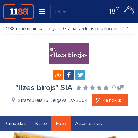
°C
+18
LV
1188 uzņēmumu katalogs
Grāmatvedības pakalpojumi
"Ilzes birojs" SIA
"Ilzes birojs" SIA
0
Strazdu iela 16, Jelgava, LV-3004
Kā nokļūt?
Pamatdati
Karte
Foto
Atsauksmes