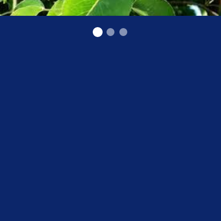
augļi