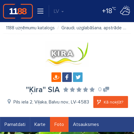
°C
+18
LV
1188 uzņēmumu katalogs
Graudi, uzglabāšana, apstrāde
''Ķ
''Ķira'' SIA
0
Pils iela 2, Viļaka, Balvu nov., LV-4583
Kā nokļūt?
Pamatdati
Karte
Foto
Atsauksmes