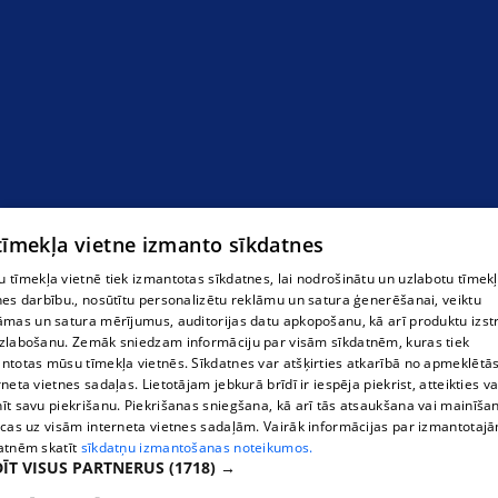
 tīmekļa vietne izmanto sīkdatnes
 tīmekļa vietnē tiek izmantotas sīkdatnes, lai nodrošinātu un uzlabotu tīmek
nes darbību., nosūtītu personalizētu reklāmu un satura ģenerēšanai, veiktu
āmas un satura mērījumus, auditorijas datu apkopošanu, kā arī produktu izst
zlabošanu. Zemāk sniedzam informāciju par visām sīkdatnēm, kuras tiek
ntotas mūsu tīmekļa vietnēs. Sīkdatnes var atšķirties atkarībā no apmeklētā
rneta vietnes sadaļas. Lietotājam jebkurā brīdī ir iespēja piekrist, atteikties va
īt savu piekrišanu. Piekrišanas sniegšana, kā arī tās atsaukšana vai mainīša
ecas uz visām interneta vietnes sadaļām. Vairāk informācijas par izmantotaj
atnēm skatīt
sīkdatņu izmantošanas noteikumos.
ĪT VISUS PARTNERUS
(1718) →