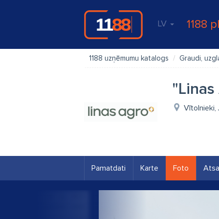
1188 p
LV
1188 uzņēmumu katalogs
Graudi, uzg
"Linas
Vītolnieki
Pamatdati
Karte
Foto
Ats