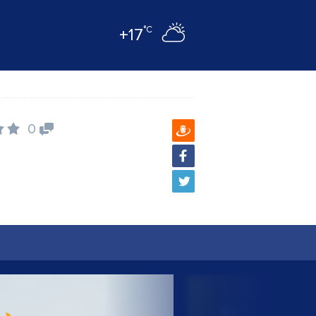
°C
+17
0