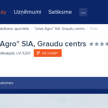
lay
Uzņēmumi
Satiksme
labāšana, apstrāde
"Linas Agro" SIA, Graudu centrs
Foto
 Agro" SIA, Graudu centrs
, Jēkabpils, LV-5201
Kā nokļūt?
auksmes