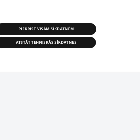
PIEKRIST VISĀM SĪKDATNĒM
ATSTĀT TEHNISKĀS SĪKDATNES
s, tās daļas vai datu bāzē iekļautās
ai informācijas daļas pavairošana vai
ādā formā stingri aizliegta. Tāpat arī ir
tīmekļa vietne nevarēs pilnvērtīgi darboties un sniegt
pielāde automātiskā režīmā. Jebkura
publicētā materiāla pārpublicēšana ir
zliegta bez 1188 web lapas redakcijas