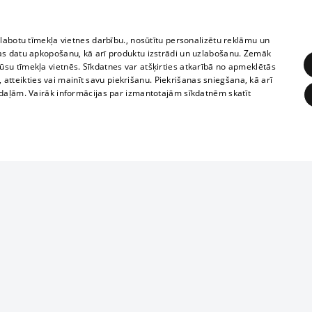
zlabotu tīmekļa vietnes darbību., nosūtītu personalizētu reklāmu un
as datu apkopošanu, kā arī produktu izstrādi un uzlabošanu. Zemāk
su tīmekļa vietnēs. Sīkdatnes var atšķirties atkarībā no apmeklētās
, atteikties vai mainīt savu piekrišanu. Piekrišanas sniegšana, kā arī
adaļām. Vairāk informācijas par izmantotajām sīkdatnēm skatīt
ĒRĶĒŠANA
FUNKCIONĀLĀS
NEKLASIFICĒTĀS
1188 datu bāze
obligātās
Statistikas
Mērķēšana
Funkcionālās
Neklasificētās
informācijas, v
izplatīšana jebk
eklēt un pārlūkot tīmekļa vietni un izmantot tās piedāvātās iespējas. Bez šīm sīkdatnēm 
aizliegta leju
mi
Kinoteātros
1188 web lapā 
, vilcieni,
TV programma
kategoriski ai
ksts
tiskie reisi
atļaujas.
Līguma noteikumi