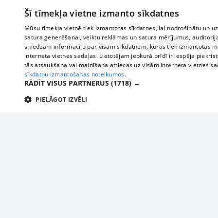
Šī tīmekļa vietne izmanto sīkdatnes
Mūsu tīmekļa vietnē tiek izmantotas sīkdatnes, lai nodrošinātu un u
satura ģenerēšanai, veiktu reklāmas un satura mērījumus, auditorij
sniedzam informāciju par visām sīkdatnēm, kuras tiek izmantotas mū
interneta vietnes sadaļas. Lietotājam jebkurā brīdī ir iespēja piekrist
tās atsaukšana vai mainīšana attiecas uz visām interneta vietnes s
sīkdatņu izmantošanas noteikumos.
RĀDĪT VISUS PARTNERUS
(1718) →
PIELĀGOT IZVĒLI
TEHNISKĀS/OBLIGĀTĀS
STATISTIKAS
M
Tehniskās/
Tehniskās/obligātās sīkdatnes nepieciešamas, lai lietotājs varētu brīvi apm
lietotājam nepieciešamo informāciju.
Par mums
Uzņēmu
Nodrošinātājs
/
Darbības
Reklāma
Autobusi
Nosaukums
Apra
Domēns
ilgums
starptau
Biznesa klientiem