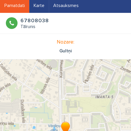
Pamatdati
Karte
Atsauksmes
67808038
Tālrunis
Nozare:
Gultņi