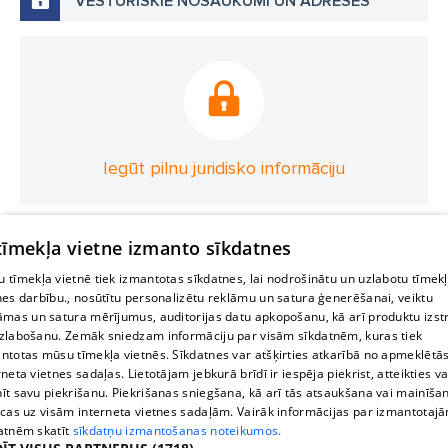
VĒSTURISKIE NOSAUKUMI UN ADRESES
Iegūt pilnu juridisko informāciju
 tīmekļa vietne izmanto sīkdatnes
 tīmekļa vietnē tiek izmantotas sīkdatnes, lai nodrošinātu un uzlabotu tīmek
nes darbību., nosūtītu personalizētu reklāmu un satura ģenerēšanai, veiktu
āmas un satura mērījumus, auditorijas datu apkopošanu, kā arī produktu izst
zlabošanu. Zemāk sniedzam informāciju par visām sīkdatnēm, kuras tiek
ntotas mūsu tīmekļa vietnēs. Sīkdatnes var atšķirties atkarībā no apmeklētā
rneta vietnes sadaļas. Lietotājam jebkurā brīdī ir iespēja piekrist, atteikties va
īt savu piekrišanu. Piekrišanas sniegšana, kā arī tās atsaukšana vai mainīša
ecas uz visām interneta vietnes sadaļām. Vairāk informācijas par izmantotaj
atnēm skatīt
sīkdatņu izmantošanas noteikumos.