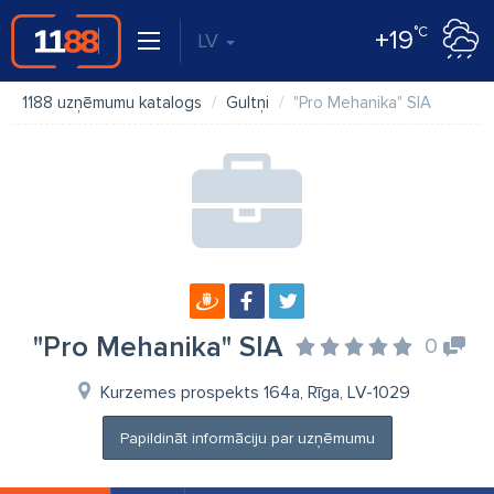
°C
+19
LV
1188 uzņēmumu katalogs
Gultņi
"Pro Mehanika" SIA
"Pro Mehanika" SIA
0
Kurzemes prospekts 164a, Rīga, LV-1029
Papildināt informāciju par uzņēmumu