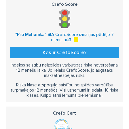
Crefo Score
"Pro Mehanika" SIA
CrefoScore izmaiņas pēdējo 7
dienu laikā
Kas ir CrefoScore?
Indekss saistību neizpildes varbūtības riska novērtēšanai
12 mēnešu laikā. Jo lielāks CrefoScore, jo augstāks
maksātnespējas risks.
Riska klase atspoguļo saistību neizpildes varbūtību
turpmākajos 12 mēnešos. Visi uzņēmumi ir iedalīti 10 riska
klasēs. Kalpo ātrai lēmuma pieņemšanai.
Crefo Cert