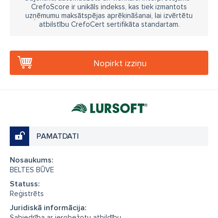
CrefoScore ir unikāls indekss, kas tiek izmantots
uzņēmumu maksātspējas aprēķināšanai, lai izvērtētu
atbilstību CrefoCert sertifikāta standartam.
Nopirkt izziņu
PAMATDATI
Nosaukums:
BELTES BŪVE
Statuss:
Reģistrēts
Juridiskā informācija:
Sabiedrība ar ierobežotu atbildību