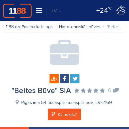
°C
+24
LV
1188 uzņēmumu katalogs
Hidrotehniskās būves
"Beltes Būve" SIA
"Beltes Būve" SIA
0
Rīgas iela 54, Salaspils, Salaspils nov., LV-2169
Kā nokļūt?