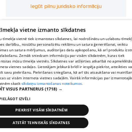
Iegūt pilnu juridisko informāciju
 tīmekļa vietne izmanto sīkdatnes
 tīmekļa vietnē tiek izmantotas sīkdatnes, lai nodrošinātu un uzlabotu tīmek
nes darbību., nosūtītu personalizētu reklāmu un satura ģenerēšanai, veiktu
āmas un satura mērījumus, auditorijas datu apkopošanu, kā arī produktu izst
zlabošanu. Zemāk sniedzam informāciju par visām sīkdatnēm, kuras tiek
ntotas mūsu tīmekļa vietnēs. Sīkdatnes var atšķirties atkarībā no apmeklētā
rneta vietnes sadaļas. Lietotājam jebkurā brīdī ir iespēja piekrist, atteikties va
īt savu piekrišanu. Piekrišanas sniegšana, kā arī tās atsaukšana vai mainīša
ecas uz visām interneta vietnes sadaļām. Vairāk informācijas par izmantotaj
atnēm skatīt
sīkdatņu izmantošanas noteikumos.
ĪT VISUS PARTNERUS
(1718) →
PIELĀGOT IZVĒLI
PIEKRIST VISĀM SĪKDATNĒM
ATSTĀT TEHNISKĀS SĪKDATNES