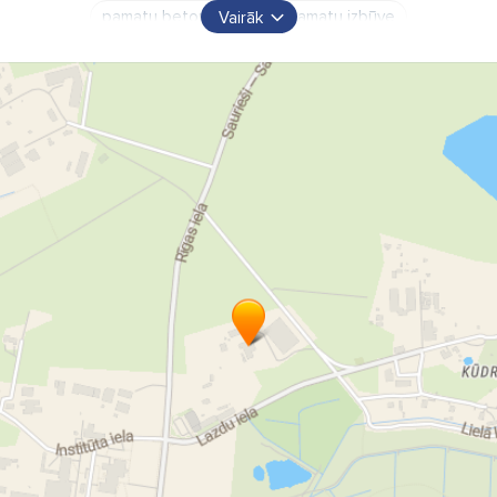
pamatu betonēšana
pamatu izbūve
Vairāk
pamatu stiprinājumi
ēkas pamatu betonēšana
klona grīdas
pāļi
mikropāļi
visa veida pāļi
krastu stiprinājumi