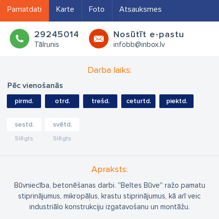
Pamatdati
Karte
Foto
Atsauksmes
29245014
Nosūtīt e-pastu
Tālrunis
infobb@inbox.lv
Darba laiks:
Pēc vienošanās
pirmd.
otrd.
trešd.
ceturtd.
piektd.
sestd.
svētd.
Slēgts
Slēgts
Apraksts:
Būvniecība, betonēšanas darbi. ''Beltes Būve'' ražo pamatu
stiprinājumus, mikropāļus, krastu stiprinājumus, kā arī veic
industriālo konstrukciju izgatavošanu un montāžu.