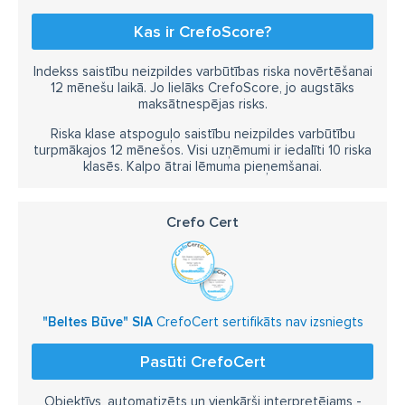
Kas ir CrefoScore?
Indekss saistību neizpildes varbūtības riska novērtēšanai
12 mēnešu laikā. Jo lielāks CrefoScore, jo augstāks
maksātnespējas risks.
Riska klase atspoguļo saistību neizpildes varbūtību
turpmākajos 12 mēnešos. Visi uzņēmumi ir iedalīti 10 riska
klasēs. Kalpo ātrai lēmuma pieņemšanai.
Crefo Cert
"Beltes Būve" SIA
CrefoCert sertifikāts nav izsniegts
Pasūti CrefoCert
Objektīvs, automatizēts un vienkārši interpretējams -